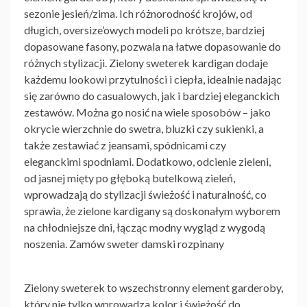
sezonie jesień/zima. Ich różnorodność krojów, od
długich, oversize’owych modeli po krótsze, bardziej
dopasowane fasony, pozwala na łatwe dopasowanie do
różnych stylizacji.
Zielony sweterek
kardigan dodaje
każdemu lookowi przytulności i ciepła, idealnie nadając
się zarówno do casualowych, jak i bardziej eleganckich
zestawów. Można go nosić na wiele sposobów – jako
okrycie wierzchnie do swetra, bluzki czy sukienki, a
także zestawiać z jeansami, spódnicami czy
eleganckimi spodniami. Dodatkowo, odcienie zieleni,
od jasnej mięty po głęboką butelkową zieleń,
wprowadzają do stylizacji świeżość i naturalność, co
sprawia, że zielone kardigany są doskonałym wyborem
na chłodniejsze dni, łącząc modny wygląd z wygodą
noszenia. Zamów sweter damski rozpinany
Zielony sweterek
to wszechstronny element garderoby,
który nie tylko wprowadza kolor i świeżość do