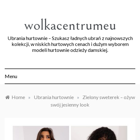
Skip
to
content
wolkacentrumeu
Ubrania hurtownie – Szukasz ładnych ubrań z najnowszych
kolekcji, w niskich hurtowych cenach i dużym wyborem
modeli hurtownie odzieży damskiej.
Menu
Home
»
Ubrania hurtownie
»
Zielony sweterek – ożyw
swój jesienny look