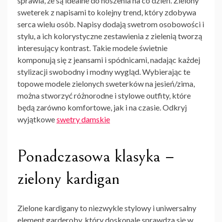
sprawia, że są idealne do noszenia na co dzień.
Zielony
sweterek
z napisami to kolejny trend, który zdobywa
serca wielu osób. Napisy dodają swetrom osobowości i
stylu, a ich kolorystyczne zestawienia z zielenią tworzą
interesujący kontrast. Takie modele świetnie
komponują się z jeansami i spódnicami, nadając każdej
stylizacji swobodny i modny wygląd. Wybierając te
topowe modele zielonych sweterków na jesień/zima,
można stworzyć różnorodne i stylowe outfity, które
będą zarówno komfortowe, jak i na czasie. Odkryj
wyjątkowe
swetry damskie
Ponadczasowa klasyka –
zielony kardigan
Zielone kardigany to niezwykle stylowy i uniwersalny
element garderoby, który doskonale sprawdza się w