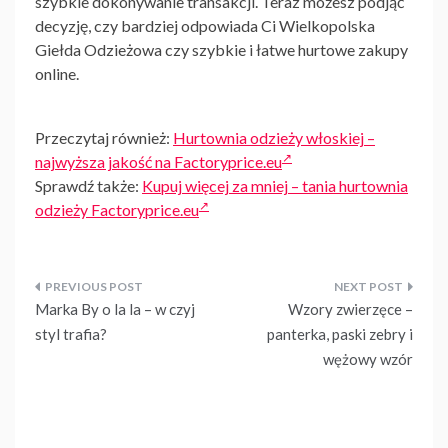
szybkie dokonywanie transakcji. Teraz możesz podjąć
decyzję, czy bardziej odpowiada Ci
Wielkopolska
Giełda Odzieżowa
czy szybkie i łatwe hurtowe zakupy
online.
Przeczytaj również:
Hurtownia odzieży włoskiej –
najwyższa jakość na Factoryprice.eu
Sprawdź także:
Kupuj więcej za mniej – tania hurtownia
odzieży Factoryprice.eu
Nawigacja
Marka By o la la – w czyj
Wzory zwierzęce –
wpisu
styl trafia?
panterka, paski zebry i
wężowy wzór