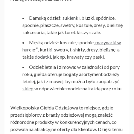
Damską odzież:
sukienki
, bluzki, spódnice,
spodnie, płaszcze, swetry, koszule, dresy, bieliznę
i akcesoria, takie jak torebki czy szale.
Męską odzież: koszule, spodnie,
marynarki w
hurcie
, kurtki, swetry, t-shirty, dresy, bieliznę, a
także
dodatki
, jak np. krawaty czy paski.
Odzież letnia i zimowa: w zależności od pory
roku, giełda oferuje bogaty asortyment odzieży
letniej, jak i zimowej, by można było zaopatrzyć
sklep
w odpowiednie modele na każdą porę roku.
Wielkopolska Giełda Odzieżowa
to miejsce, gdzie
przedsiębiorcy z branży odzieżowej mogą znaleźć
różnorodne produkty w konkurencyjnych cenach, co
pozwala na atrakcyjne oferty dla klientów. Dzięki temu