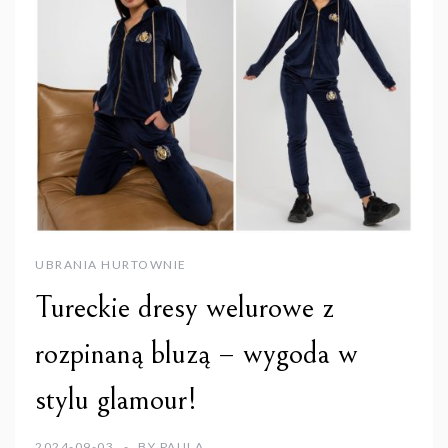
UBRANIA HURTOWNIE
Tureckie dresy welurowe z
rozpinaną bluzą – wygoda w
stylu glamour!
2024-09-03
BY
PAULA