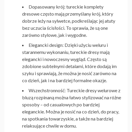
Dopasowany krój
: tureckie komplety
dresowe często mają przemyślany krój, który
dobrze leży na sylwetce, podkreślając jej atuty
bez uczucia ścisłości. To sprawia, że są one
zarówno stylowe, jak i wygodne.
Elegancki design
: Dzięki użyciu weluru i
starannemu wykonaniu, tureckie dresy mają
elegancki i nowoczesny wygląd. Często są
zdobione subtelnymi detalami, które dodają im
szyku i sprawiają, że można je nosić zarówno na
co dzień, jak i na bardziej formalne okazje.
Wszechstronność
:
Tureckie dresy welurowe z
bluzą rozpinaną
można łatwo stylizować na różne
sposoby – od casualowych po bardziej
eleganckie. Można je nosić na co dzień, do pracy,
na spotkania towarzyskie, a także na bardziej
relaksujące chwile w domu.