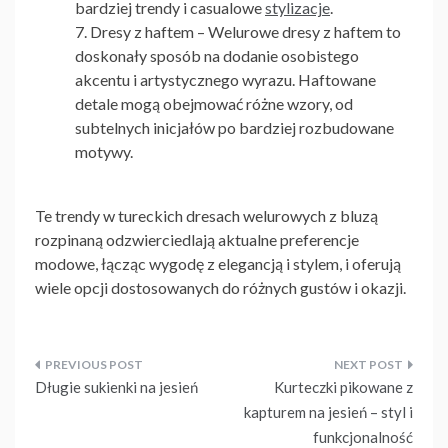
bardziej trendy i casualowe
stylizacje
.
Dresy z haftem
– Welurowe dresy z haftem to
doskonały sposób na dodanie osobistego
akcentu i artystycznego wyrazu. Haftowane
detale mogą obejmować różne wzory, od
subtelnych inicjałów po bardziej rozbudowane
motywy.
Te trendy w tureckich dresach welurowych z bluzą
rozpinaną odzwierciedlają aktualne preferencje
modowe, łącząc wygodę z elegancją i stylem, i oferują
wiele opcji dostosowanych do różnych gustów i okazji.
Nawigacja
Długie sukienki na jesień
Kurteczki pikowane z
wpisu
kapturem na jesień – styl i
funkcjonalność