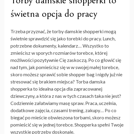
Torby damskie shopperki to
świetna opcja do pracy
Trzeba przyznać, że
torby damskie shopperki
mogą
świetnie sprawdzić się jako torebki do pracy. Lunch,
potrzebne dokumenty, kalendarz… Wszystko to
zmieścisz w sporych rozmiarów torebce, której
możliwości pozytywnie Cię zaskoczą. Po co głowić się
nad tym, jak pomieścisz się w w swojej małej torebce,
skoro możesz sprawić sobie shopper bag i nigdy już nie
stresować się brakiem miejsca? Torba damska
shopperka
to idealna opcja dla zapracowanej
dziewczyny, a która z nas w tych czasach taka nie jest?
Codziennie załatwiamy masę spraw. Praca, uczelnia,
dodatkowe zajęcia, czasami trening, zakupy… Po co
biegać po mieście obwieszona torbami, skoro możesz
pomieścić się w jednej torebce. Shopperka spełni Twoje
wszystkie potrzeby doskonale.