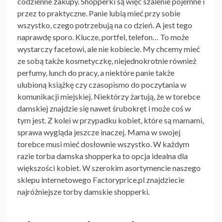
codzienne zakupy. Shopperki są więc szalenie pojemne i
przez to praktyczne. Panie lubią mieć przy sobie
wszystko, czego potrzebują na co dzień. A jest tego
naprawdę sporo. Klucze, portfel, telefon… To może
wystarczy facetowi, ale nie kobiecie. My chcemy mieć
ze sobą także kosmetyczkę, niejednokrotnie również
perfumy, lunch do pracy, a niektóre panie także
ulubioną książkę czy czasopismo do poczytania w
komunikacji miejskiej. Niektórzy żartują, że w torebce
damskiej znajdzie się nawet śrubokręt i może coś w
tym jest. Z kolei w przypadku kobiet, które są mamami,
sprawa wygląda jeszcze inaczej. Mama w swojej
torebce musi mieć dosłownie wszystko. W każdym
razie torba damska shopperka to opcja idealna dla
większości kobiet. W szerokim asortymencie naszego
sklepu internetowego Factoryprice.pl znajdziecie
najróżniejsze
torby damskie shopperki
.