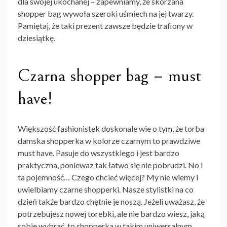
dla swojej ukochanej – zapewniamy, że skórzana
shopper bag wywoła szeroki uśmiech na jej twarzy.
Pamiętaj, że taki prezent zawsze będzie trafiony w
dziesiątkę.
Czarna shopper bag – must
have!
Większość fashionistek doskonale wie o tym, że torba
damska
shopperka w kolorze czarnym
to prawdziwe
must have. Pasuje do wszystkiego i jest bardzo
praktyczna, poniewaz tak łatwo się nie pobrudzi. No i
ta pojemność… Czego chcieć więcej? My nie wiemy i
uwielbiamy czarne shopperki. Nasze stylistki na co
dzień także bardzo chętnie je noszą. Jeżeli uważasz, że
potrzebujesz nowej torebki, ale nie bardzo wiesz, jaką
sobie wybrać, to shopperka w takim uniwersalnym