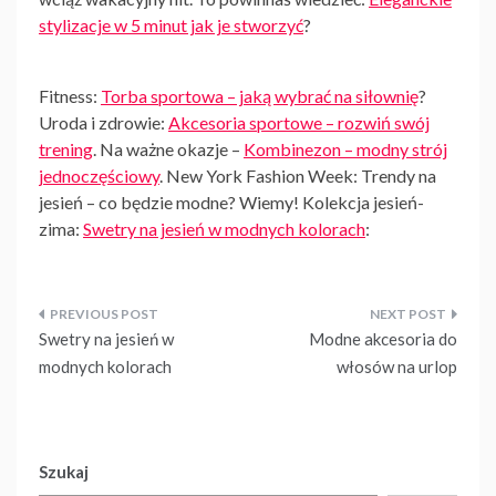
stylizacje w 5 minut jak je stworzyć
?
Fitness:
Torba sportowa – jaką wybrać na siłownię
?
Uroda i zdrowie:
Akcesoria sportowe – rozwiń swój
trening
. Na ważne okazje –
Kombinezon – modny strój
jednoczęściowy
. New York Fashion Week: Trendy na
jesień – co będzie modne? Wiemy! Kolekcja jesień-
zima:
Swetry na jesień w modnych kolorach
:
Nawigacja
Swetry na jesień w
Modne akcesoria do
wpisu
modnych kolorach
włosów na urlop
Szukaj