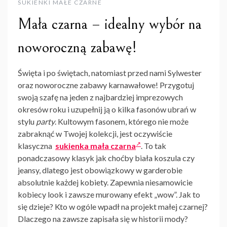
SUKIENKI MAŁE CZARNE
Mała czarna – idealny wybór na
noworoczną zabawę!
Święta i po świętach, natomiast przed nami Sylwester
oraz noworoczne zabawy karnawałowe! Przygotuj
swoją szafę na jeden z najbardziej imprezowych
okresów roku i uzupełnij ją o kilka fasonów ubrań w
stylu
party
. Kultowym fasonem, którego nie może
zabraknąć w Twojej kolekcji, jest oczywiście
klasyczna
sukienka mała czarna
. To tak
ponadczasowy klasyk jak choćby biała koszula czy
jeansy, dlatego jest obowiązkowy w garderobie
absolutnie każdej kobiety. Zapewnia niesamowicie
kobiecy look i zawsze murowany efekt „wow”. Jak to
się dzieje? Kto w ogóle wpadł na projekt małej czarnej?
Dlaczego na zawsze zapisała się w historii mody?