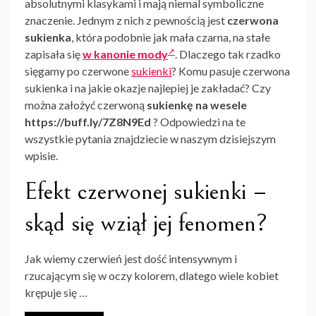
absolutnymi klasykami i mają niemal symboliczne
znaczenie. Jednym z nich z pewnością jest
czerwona
sukienka
, która podobnie jak mała czarna, na stałe
zapisała się
w kanonie mody
. Dlaczego tak rzadko
sięgamy po czerwone
sukienki
? Komu pasuje czerwona
sukienka i na jakie okazje najlepiej je zakładać? Czy
można założyć czerwoną
sukienkę na wesele
https://buff.ly/7Z8N9Ed
? Odpowiedzi na te
wszystkie pytania znajdziecie w naszym dzisiejszym
wpisie.
Efekt czerwonej sukienki –
skąd się wziął jej fenomen?
Jak wiemy czerwień jest dość intensywnym i
rzucającym się w oczy kolorem, dlatego wiele kobiet
krępuje się …