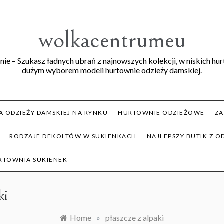
wolkacentrumeu
ie – Szukasz ładnych ubrań z najnowszych kolekcji, w niskich hu
dużym wyborem modeli hurtownie odzieży damskiej.
 ODZIEŻY DAMSKIEJ NA RYNKU
HURTOWNIE ODZIEŻOWE
ZA
RODZAJE DEKOLTÓW W SUKIENKACH
NAJLEPSZY BUTIK Z O
RTOWNIA SUKIENEK
ki
Home
»
płaszcze z alpaki