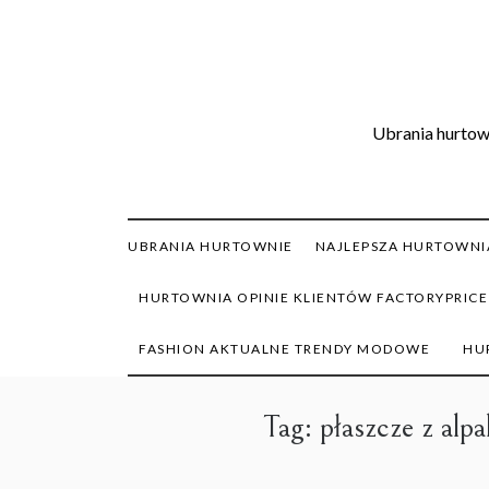
Skip
to
content
Ubrania hurtown
UBRANIA HURTOWNIE
NAJLEPSZA HURTOWNIA
HURTOWNIA OPINIE KLIENTÓW FACTORYPRICE
FASHION AKTUALNE TRENDY MODOWE
HU
Tag:
płaszcze z alpa