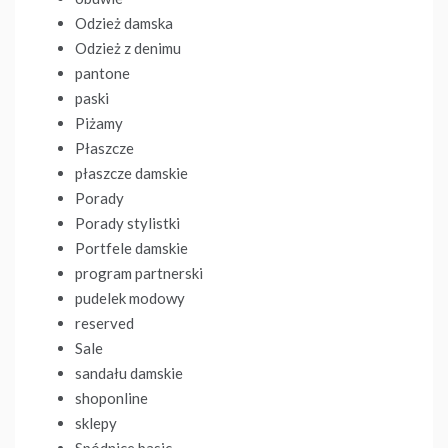
Odzież damska
Odzież z denimu
pantone
paski
Piżamy
Płaszcze
płaszcze damskie
Porady
Porady stylistki
Portfele damskie
program partnerski
pudelek modowy
reserved
Sale
sandału damskie
shoponline
sklepy
Spódnice basic