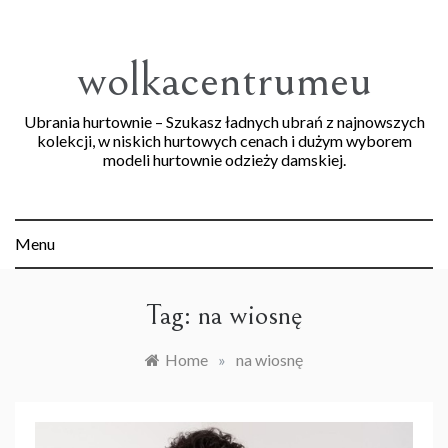
Skip
to
content
wolkacentrumeu
Ubrania hurtownie – Szukasz ładnych ubrań z najnowszych
kolekcji, w niskich hurtowych cenach i dużym wyborem
modeli hurtownie odzieży damskiej.
Menu
Tag:
na wiosnę
Home
»
na wiosnę