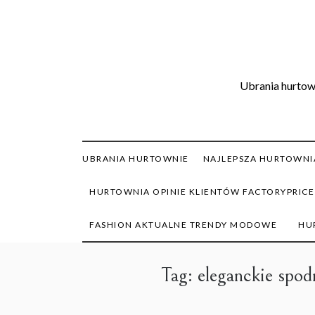
Skip
to
content
Ubrania hurtown
UBRANIA HURTOWNIE
NAJLEPSZA HURTOWNIA
HURTOWNIA OPINIE KLIENTÓW FACTORYPRICE
FASHION AKTUALNE TRENDY MODOWE
HU
Tag:
eleganckie spod