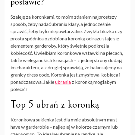
postawić?
Szaleję za koronkami, to moim zdaniem najprostszy
sposób, żeby nadać ubraniu klasy, a jednocześnie
sprawić, żeby było niepowtarzalne. Zwykła bluzka czy
prosta spódnica ozdobiona koronką od razu staje się
elementem garderoby, który świetnie podkreśla
kobiecość. Uwielbiam koronkowe wstawki na plecach,
także w eleganckich kreacjach – z jednej strony dodają
im charakteru, a z drugiej sprawiają, że balansujemy na
granicy dress code. Koronka jest zmysłowa, kobieca i
ponadczasowa. Jakie
ubrania
z koronką mogłabym
polecić?
Top 5 ubrań z koronką
Koronkowa sukienka jest dla mnie absolutnym must
have w garderobie – najlepiej w kolorze czarnym lub
czerwonym. To idealne ubranie na randkę, ale …