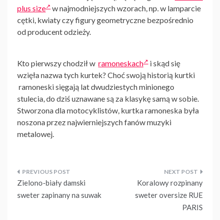
plus size
w najmodniejszych wzorach, np. w lamparcie
cętki, kwiaty czy figury geometryczne bezpośrednio
od producent odzieży.
Kto pierwszy chodził w
ramoneskach
i skąd się
wzięła nazwa tych kurtek? Choć swoją historią kurtki
ramoneski sięgają lat dwudziestych minionego
stulecia, do dziś uznawane są za klasykę samą w sobie.
Stworzona dla motocyklistów, kurtka ramoneska była
noszona przez najwierniejszych fanów muzyki
metalowej.
Nawigacja
Zielono-biały damski
Koralowy rozpinany
wpisu
sweter zapinany na suwak
sweter oversize RUE
PARIS