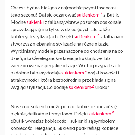
Chcesz być na bieżąco z najmodniejszymi fasonami
tego sezonu? Daj się oczarować
sukienkom
z Butik.
Modne
sukienki
z falbaną wbrew pozorom doskonale
sprawdzają się nie tylko w dziecięcych, ale także
kobiecych stylizacjach. Dzięki
sukienkom
z falbanami
stworzysz niebanalne stylizacje na różne okazje.
Wyróżniamy modele przeznaczone do chodzenia na co
dzień, a także eleganckie kreacje koktajlowe lub
wieczorowe na specjalne okazje. W obu przypadkach
ozdobne falbany dodają
sukienkom
wyjątkowości i
atrakcyjności, która bezpośrednio przekłada się na
wygląd stylizacji. Co dodaje
sukienkom
uroku?
Noszenie sukienki może pomóc kobiecie poczuć się
pięknie, delikatnie i zmysłowo. Dzięki
sukienkom
eButik wyrazisz kobiecości, sukienki są symbolem
kobiecości i elegancji. Sukienki podkreślają kobiece