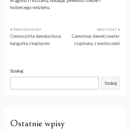
krągłości i kształty, dodając pewności siebie i
kobiecego wdzięku.
Nawigacja
Ciemnożółta damska bluza
Camelowy damski sweter
wpisu
kangurka z kapturem
rozpinany z warkoczami
Szukaj
Szukaj
Ostatnie wpisy