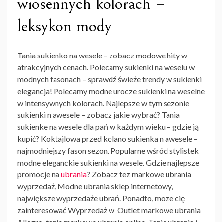
wiosennych kolorach –
leksykon mody
Tania sukienko na wesele – zobacz modowe hity w
atrakcyjnych cenach. Polecamy sukienki na weselu w
modnych fasonach – sprawdź świeże trendy w sukienki
elegancja! Polecamy modne urocze sukienki na weselne
w intensywnych kolorach. Najlepsze w tym sezonie
sukienki n awesele – zobacz jakie wybrać? Tania
sukienke na wesele dla pań w każdym wieku – gdzie ją
kupić? Koktajlowa przed kolano sukienka n awesele –
najmodniejszy fason sezon. Popularne wśród stylistek
modne eleganckie sukienki na wesele. Gdzie najlepsze
promocje na
ubrania
? Zobacz tez markowe ubrania
wyprzedaż, Modne ubrania sklep internetowy,
największe wyprzedaże ubrań. Ponadto, moze cię
zainteresować Wyprzedaż w Outlet markowe ubrania
Allegro, tanie markowe ubrania online. Tanie ubrania i