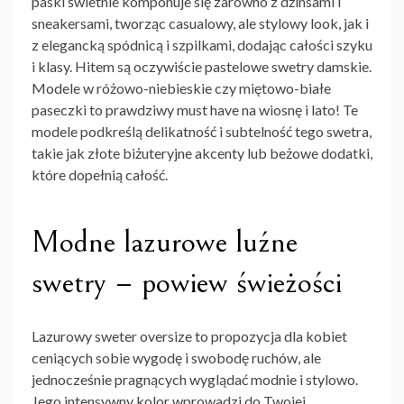
paski świetnie komponuje się zarówno z dżinsami i
sneakersami, tworząc casualowy, ale stylowy look, jak i
z elegancką spódnicą i szpilkami, dodając całości szyku
i klasy. Hitem są oczywiście
pastelowe swetry damskie
.
Modele w różowo-niebieskie czy miętowo-białe
paseczki to prawdziwy must have na wiosnę i lato! Te
modele podkreślą delikatność i subtelność tego swetra,
takie jak złote biżuteryjne akcenty lub beżowe dodatki,
które dopełnią całość.
Modne lazurowe luźne
swetry – powiew świeżości
Lazurowy sweter oversize to propozycja dla kobiet
ceniących sobie wygodę i swobodę ruchów, ale
jednocześnie pragnących wyglądać modnie i stylowo.
Jego intensywny kolor wprowadzi do Twojej