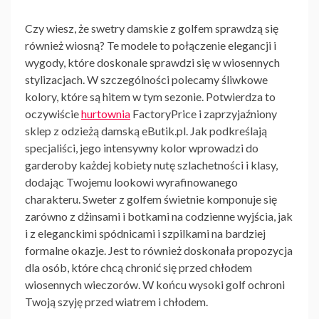
Czy wiesz, że
swetry damskie z golfem
sprawdzą się
również wiosną? Te modele to połączenie elegancji i
wygody, które doskonale sprawdzi się w wiosennych
stylizacjach. W szczególności polecamy śliwkowe
kolory, które są hitem w tym sezonie. Potwierdza to
oczywiście
hurtownia
FactoryPrice i zaprzyjaźniony
sklep z odzieżą damską eButik.pl. Jak podkreślają
specjaliści, jego intensywny kolor wprowadzi do
garderoby każdej kobiety nutę szlachetności i klasy,
dodając Twojemu lookowi wyrafinowanego
charakteru. Sweter z golfem świetnie komponuje się
zarówno z dżinsami i botkami na codzienne wyjścia, jak
i z eleganckimi spódnicami i szpilkami na bardziej
formalne okazje. Jest to również doskonała propozycja
dla osób, które chcą chronić się przed chłodem
wiosennych wieczorów. W końcu wysoki golf ochroni
Twoją szyję przed wiatrem i chłodem.