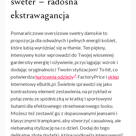
sweter – radosna
ekstrawagancja
Pomarańczowe
oversizowe swetry damskie
to
propozycja dla odważnych i pełnych energii kobiet,
które lubią wyróżniać się w tłumie. Ten piękny,
intensywny kolor wprowadzi do Twojej wiosennej
garderoby energię i ożywienie, przyciągając wzrok i
dodając oryginalności Twoim stylizacjom! To hit, co
potwierdza
hurtownia odzieży
FactoryPrice i
sklep
internetowy eButik.pl. Świetnie sprawdzi się jako
kontrastowy element zestawienia, na przykład w
połączeniu ze spódniczką w kratkę i sportowymi
butami dla efektownego streetwearowego looku.
Możesz też zestawić go z dopasowanymi jeansami i
klasycznymi trampkami, aby stworzyć casualową, ale
niebanalną stylizację na co dzień. Dodaj do tego
delikatne złote dodatki, które podkreślą intensywność