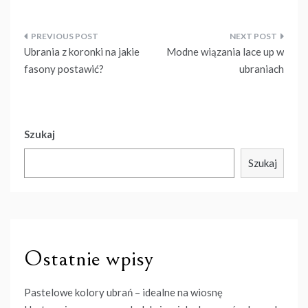
Nawigacja
Ubrania z koronki na jakie
Modne wiązania lace up w
wpisu
fasony postawić?
ubraniach
Szukaj
Szukaj
Ostatnie wpisy
Pastelowe kolory ubrań – idealne na wiosnę