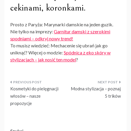
cekinami, koronkami.
Prosto z Paryża: Marynarki damskie na jeden guzik.
Nie tylko na imprezy:
Garnitur damski z szerokimi
spodniami – odkryj nowy trend!
To musisz wiedzieć: Mechacenie się ubrań jak go
uniknąć? Więcej o modzie:
Spódnica z eko skóry w
stylizacjach – jak nosić ten model
?
Nawigacja
Kosmetyki do pielęgnacji
Modna stylizacja – poznaj
wpisu
włosów – nasze
5 trików
propozycje