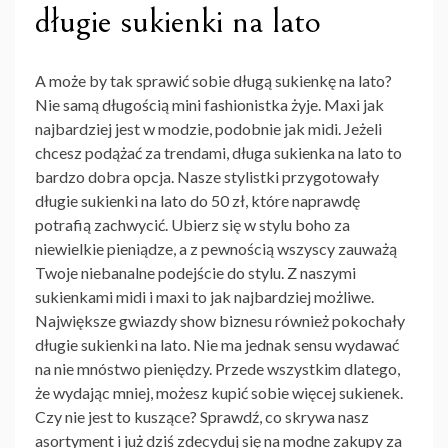
długie sukienki na lato
A może by tak sprawić sobie długą sukienkę na lato?
Nie samą długością mini fashionistka żyje. Maxi jak
najbardziej jest w modzie, podobnie jak midi. Jeżeli
chcesz podążać za trendami,
długa sukienka na lato
to
bardzo dobra opcja. Nasze stylistki przygotowały
długie sukienki na lato do 50 zł, które naprawdę
potrafią zachwycić. Ubierz się w stylu boho za
niewielkie pieniądze, a z pewnością wszyscy zauważą
Twoje niebanalne podejście do stylu. Z naszymi
sukienkami midi i maxi to jak najbardziej możliwe.
Największe gwiazdy show biznesu również pokochały
długie sukienki na lato. Nie ma jednak sensu wydawać
na nie mnóstwo pieniędzy. Przede wszystkim dlatego,
że wydając mniej, możesz kupić sobie więcej sukienek.
Czy nie jest to kuszące? Sprawdź, co skrywa nasz
asortyment i już dziś zdecyduj się na modne zakupy za