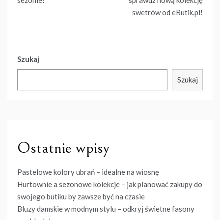
wpisu
sezonie?
sprawdź nową kolekcję
swetrów od eButik.pl!
Szukaj
Szukaj
Ostatnie wpisy
Pastelowe kolory ubrań – idealne na wiosnę
Hurtownie a sezonowe kolekcje – jak planować zakupy do
swojego butiku by zawsze być na czasie
Bluzy damskie w modnym stylu – odkryj świetne fasony