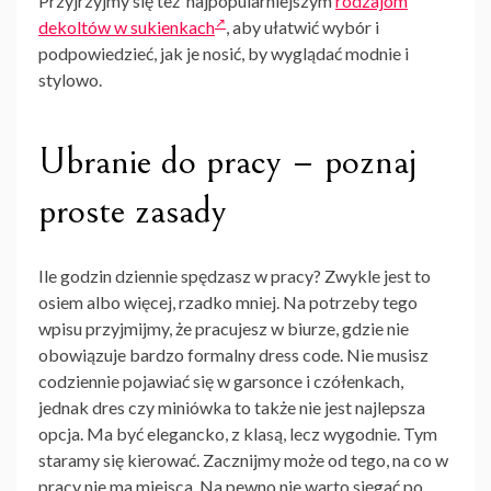
Przyjrzyjmy się też najpopularniejszym
rodzajom
dekoltów w sukienkach
, aby ułatwić wybór i
podpowiedzieć, jak je nosić, by wyglądać modnie i
stylowo.
Ubranie do pracy – poznaj
proste zasady
Ile godzin dziennie spędzasz w pracy? Zwykle jest to
osiem albo więcej, rzadko mniej. Na potrzeby tego
wpisu przyjmijmy, że pracujesz w biurze, gdzie nie
obowiązuje bardzo formalny dress code. Nie musisz
codziennie pojawiać się w garsonce i czółenkach,
jednak dres czy miniówka to także nie jest najlepsza
opcja. Ma być elegancko, z klasą, lecz wygodnie. Tym
staramy się kierować. Zacznijmy może od tego, na co w
pracy nie ma miejsca. Na pewno nie warto sięgać po