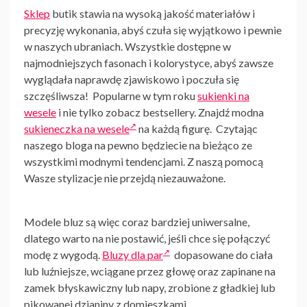
Sklep
butik stawia na wysoką jakość materiałów i
precyzję wykonania, abyś czuła się wyjątkowo i pewnie
w naszych ubraniach. Wszystkie dostępne w
najmodniejszych fasonach i kolorystyce, abyś zawsze
wyglądała naprawdę zjawiskowo i poczuła się
szczęśliwsza! Popularne w tym roku
sukienki na
wesele
i nie tylko
zobacz bestsellery. Znajdź modna
sukieneczka na wesele
na każdą figurę. Czytając
naszego bloga na pewno będziecie na bieżąco ze
wszystkimi modnymi tendencjami. Z naszą pomocą
Wasze stylizacje nie przejdą niezauważone.
Modele bluz są więc coraz bardziej uniwersalne,
dlatego warto na nie postawić, jeśli chce się połączyć
modę z wygodą.
Bluzy dla par
dopasowane do ciała
lub luźniejsze, wciągane przez głowę oraz zapinane na
zamek błyskawiczny lub napy, zrobione z gładkiej lub
pikowanej dzianiny z domieszkami.