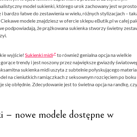
malistyczny model sukienki, którego urok zachowany jest w prosto
 i bardzo łatwe do zestawienia w wielu, różnych stylizacjach – tak
Ciekawe modele znajdziesz w ofercie sklepu eButik.pl w całej pal
we podpowiadają, że prążkowana sukienka stworzy świetny zesta
zyi.
kie wyjście!
Sukienki midi
to również genialna opcja na wielkie
w gorące trendy i jest noszony przez największe gwiazdy światowe
o aksamitna sukienka midi uszyta z subtelnie połyskującego materia
odel na cieniutkich ramiączkach z seksownym rozcięciem po boku
e się obłędnie. Zdecydowanie jest to świetna opcja na randkę, cz
ki – nowe modele dostępne w