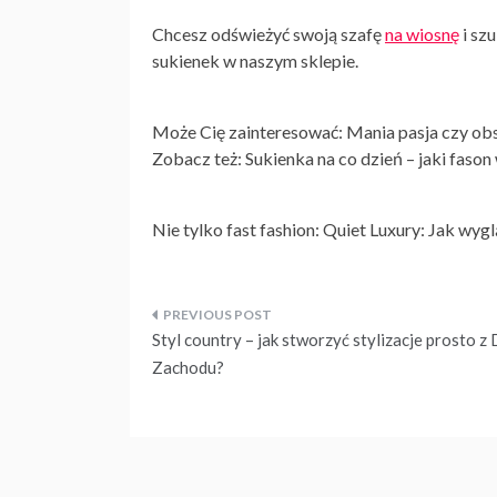
Chcesz odświeżyć swoją szafę
na wiosnę
i sz
sukienek w naszym sklepie.
Może Cię zainteresować: Mania pasja czy ob
Zobacz też: Sukienka na co dzień – jaki faso
Nie tylko fast fashion: Quiet Luxury: Jak w
Nawigacja
Styl country – jak stworzyć stylizacje prosto z
wpisu
Zachodu?