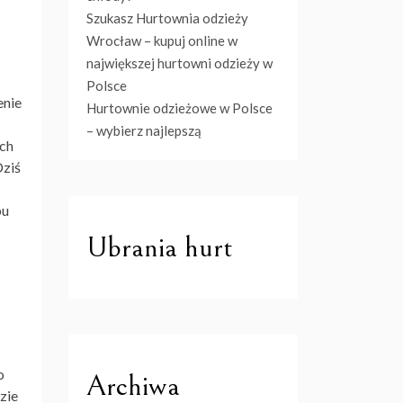
Szukasz Hurtownia odzieży
Wrocław – kupuj online w
największej hurtowni odzieży w
Polsce
enie
Hurtownie odzieżowe w Polsce
– wybierz najlepszą
ich
Dziś
pu
Ubrania hurt
o
Archiwa
zie