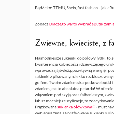
Bądź eko: TEMU, Shein, fast fashion – jak eB
Zobacz
Dlaczego warto wybrać eButik zamia
Zwiewne, kwieciste, z fa
Najmodniejsze sukienki do połowy łydki, to
kwintesencja kobiecości i dziewczęcego urok
wprowadzają świeżą, pozytywną energię i powi
sukienki z plisowanym, lekko rozkloszowany
golfem. Twoim zdaniem skarpetkowe botki i k
zdaniem jest to absolutna petarda! W ofercie
wiązaniem pod szyją oraz falbaniastym, zwiew
lubisz mocniejsze stylizacje, to zdecydowanie 
Prążkowana
sukienka ołówkowa
– must hav
wybierają zimą, są prążkowane sukienki o o