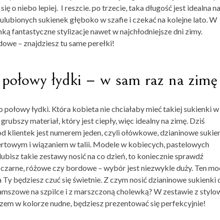
ę o niebo lepiej. I reszcie. po trzecie, taka długość jest idealna n
ulubionych sukienek głęboko w szafie i czekać na kolejne lato. W
ką fantastyczne stylizacje nawet w najchłodniejsze dni zimy.
owe – znajdziesz tu same perełki!
 połowy łydki – w sam raz na zimę
 połowy łydki. Która kobieta nie chciałaby mieć takiej sukienki w
 grubszy materiał, który jest ciepły, więc idealny na zimę. Dziś
d klientek jest numerem jeden, czyli ołówkowe, dzianinowe sukie
towym i wiązaniem w talii. Modele w kobiecych, pastelowych
lubisz takie zestawy nosić na co dzień, to koniecznie sprawdź
, czarne, różowe czy bordowe – wybór jest niezwykle duży. Ten mo
a Ty będziesz czuć się świetnie. Z czym nosić dzianinowe sukienki 
mszowe na szpilce i z marszczoną cholewką? W zestawie z stylo
em w kolorze nudne, będziesz prezentować się perfekcyjnie!