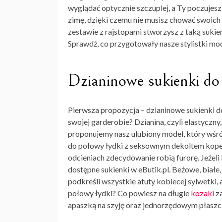
wyglądać optycznie szczuplej, a Ty poczujesz si
zimę, dzięki czemu nie musisz chować swoich 
zestawie z rajstopami stworzysz z taką sukien
Sprawdź, co przygotowały nasze stylistki mod
Dzianinowe sukienki do
Pierwsza propozycja – dzianinowe sukienki do
swojej garderobie? Dzianina, czyli elastyczny,
proponujemy nasz ulubiony model, który wśró
do połowy łydki z seksownym dekoltem koper
odcieniach zdecydowanie robią furorę. Jeżeli 
dostępne
sukienki w eButik.pl
. Beżowe, białe
podkreśli wszystkie atuty kobiecej sylwetki, 
połowy łydki? Co powiesz na długie
kozaki
za
apaszką na szyję oraz jednorzędowym płaszcz