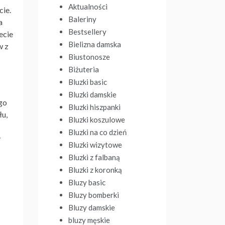
Aktualności
cie.
Baleriny
a
Bestsellery
ecie
Bielizna damska
w z
Biustonosze
Biżuteria
Bluzki basic
Bluzki damskie
go
Bluzki hiszpanki
łu,
Bluzki koszulowe
Bluzki na co dzień
y
Bluzki wizytowe
Bluzki z falbaną
Bluzki z koronką
Bluzy basic
Bluzy bomberki
Bluzy damskie
bluzy męskie