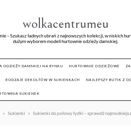
wolkacentrumeu
ie – Szukasz ładnych ubrań z najnowszych kolekcji, w niskich hu
dużym wyborem modeli hurtownie odzieży damskiej.
 ODZIEŻY DAMSKIEJ NA RYNKU
HURTOWNIE ODZIEŻOWE
ZA
RODZAJE DEKOLTÓW W SUKIENKACH
NAJLEPSZY BUTIK Z O
RTOWNIA SUKIENEK
»
Sukienki
»
Sukienki do połowy łydki – sprawdź najmodniejs