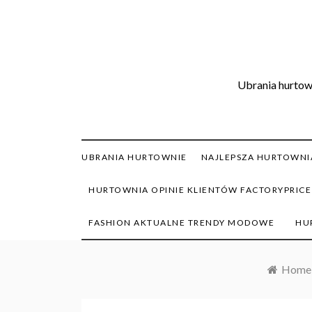
Skip
to
content
Ubrania hurtown
UBRANIA HURTOWNIE
NAJLEPSZA HURTOWNIA
HURTOWNIA OPINIE KLIENTÓW FACTORYPRICE
FASHION AKTUALNE TRENDY MODOWE
HU
Home