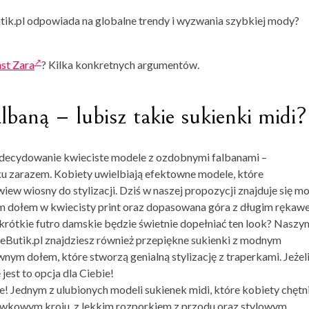
utik.pl odpowiada na globalne trendy i wyzwania szybkiej mody?
st Zara
? Kilka konkretnych argumentów.
lbaną – lubisz takie sukienki midi?
 zdecydowanie kwieciste modele z ozdobnymi falbanami –
u zarazem. Kobiety uwielbiają efektowne modele, które
ew wiosny do stylizacji. Dziś w naszej propozycji znajduje się m
m dołem w kwiecisty print oraz dopasowana góra z długim rękaw
rótkie futro damskie będzie świetnie dopełniać ten look? Naszy
 eButik.pl znajdziesz również przepiękne sukienki z modnym
nym dołem, które stworzą genialną stylizację z traperkami. Jeżel
jest to opcja dla Ciebie!
e! Jednym z ulubionych modeli sukienek midi, które kobiety chętn
łówkowym kroju, z lekkim rozporkiem z przodu oraz stylowym