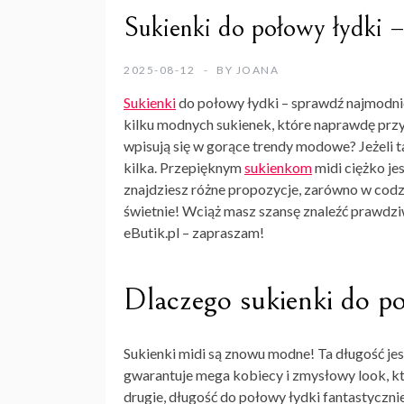
Sukienki do połowy łydki 
2025-08-12
BY
JOANA
Sukienki
do połowy łydki – sprawdź najmodni
kilku modnych sukienek, które naprawdę przy
wpisują się w gorące trendy modowe? Jeżeli ta
kilka. Przepięknym
sukienkom
midi ciężko jes
znajdziesz różne propozycje, zarówno w codzie
świetnie! Wciąż masz szansę znaleźć prawdziw
eButik.pl – zapraszam!
Dlaczego sukienki do po
Sukienki midi są znowu modne! Ta długość jes
gwarantuje mega kobiecy i zmysłowy look, któ
drugie, długość do połowy łydki fantastyczni