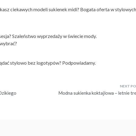
ukasz ciekawych modeli sukienek midi? Bogata oferta w stylowyc
sesja? Szaleństwo wyprzedaży w świecie mody.
n wybrać?
yglądać stylowo bez logotypów? Podpowiadamy.
 Dzikiego
Modna sukienka koktajlowa – letnie tr