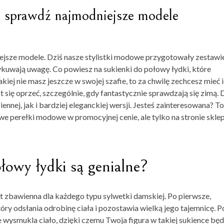
– sprawdź najmodniejsze modele
ejsze modele. Dziś nasze stylistki modowe przygotowały zestawi
kuwają uwagę. Co powiesz na sukienki do połowy łydki, które
kiej nie masz jeszcze w swojej szafie, to za chwilę zechcesz mieć 
t się oprzeć, szczególnie, gdy fantastycznie sprawdzają się zimą. 
nnej, jak i bardziej eleganckiej wersji. Jesteś zainteresowana? To
e perełki modowe w promocyjnej cenie, ale tylko na stronie skle
łowy łydki są genialne?
t zbawienna dla każdego typu sylwetki damskiej. Po pierwsze,
ry odsłania odrobinę ciała i pozostawia wielką jego tajemnicę. P
e wysmukla ciało, dzięki czemu Twoja figura w takiej sukience będ