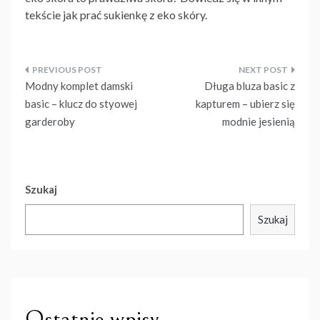
tekście jak prać sukienkę z eko skóry.
Nawigacja
Modny komplet damski
Długa bluza basic z
wpisu
basic – klucz do styowej
kapturem – ubierz się
garderoby
modnie jesienią
Szukaj
Szukaj
Ostatnie wpisy