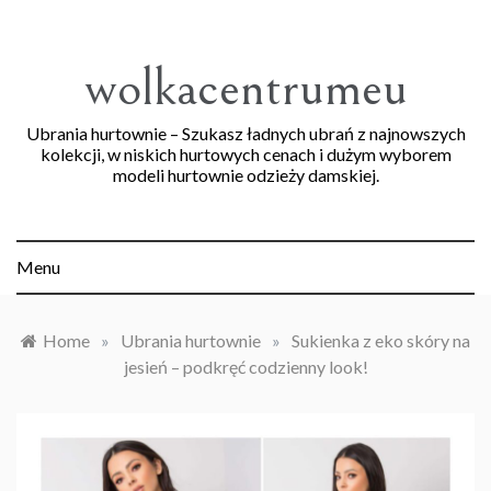
Skip
to
content
wolkacentrumeu
Ubrania hurtownie – Szukasz ładnych ubrań z najnowszych
kolekcji, w niskich hurtowych cenach i dużym wyborem
modeli hurtownie odzieży damskiej.
Menu
Home
»
Ubrania hurtownie
»
Sukienka z eko skóry na
jesień – podkręć codzienny look!