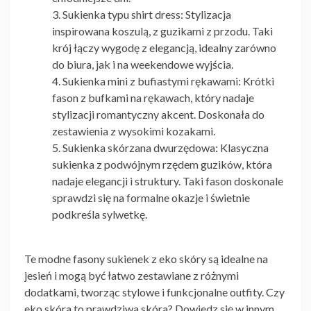
Sukienka typu shirt dress
: Stylizacja
inspirowana koszulą, z guzikami z przodu. Taki
krój łączy wygodę z elegancją, idealny zarówno
do biura, jak i na weekendowe wyjścia.
Sukienka mini z bufiastymi rękawami
: Krótki
fason z bufkami na rękawach, który nadaje
stylizacji romantyczny akcent. Doskonała do
zestawienia z wysokimi kozakami.
Sukienka skórzana dwurzędowa
: Klasyczna
sukienka z podwójnym rzędem guzików, która
nadaje elegancji i struktury. Taki fason doskonale
sprawdzi się na formalne okazje i świetnie
podkreśla sylwetkę.
Te modne fasony sukienek z eko skóry są idealne na
jesień i mogą być łatwo zestawiane z różnymi
dodatkami, tworząc stylowe i funkcjonalne outfity. Czy
eko skóra to prawdziwa skóra? Dowiedz się w innym