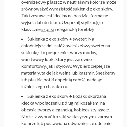
oversize’owy płaszcz w neutralnym kolorze może
zrównoważyć wyrazistość sukienki z eko skóry.
Taki zestaw jest idealny na bardziej formalne
wyjścia lub do biura. Uzupełnij stylizację o
klasyczne
szpilki
i elegancką torebkę.
Sukienka z eko skóry + sweter
: Na
chłodniejsze dni, załóż oversize’owy sweter na
sukienkę. To połączenie tworzy modny,
warstwowy look, który jest zarówno
komfortowy, jak i stylowy. Wybierz cieplejsze
materiały, takie jak wełna lub kaszmir. Sneakersy
lub płaskie botki dopełnią całość, nadając
luźniejszego charakteru.
Sukienka z eko skóry +
kozaki
: skórzana
kiecka w połączeniu z długimi kozakami na
obcasie tworzy elegancką, kobiecą stylizację.
Możesz wybrać kozaki w klasycznym czarnym
kolorze lub postawić na odważniejsze odcienie,