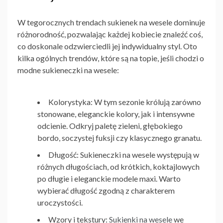
W tegorocznych trendach sukienek na wesele dominuje
różnorodność, pozwalając każdej kobiecie znaleźć coś,
co doskonale odzwierciedli jej indywidualny styl. Oto
kilka ogólnych trendów, które są na topie, jeśli chodzi o
modne
sukieneczki na wesele
:
Kolorystyka:
W tym sezonie królują zarówno
stonowane, eleganckie kolory, jak i intensywne
odcienie. Odkryj paletę zieleni, głębokiego
bordo, soczystej fuksji czy klasycznego granatu.
Długość:
Sukieneczki na wesele
występują w
różnych długościach, od krótkich, koktajlowych
po długie i eleganckie modele maxi. Warto
wybierać długość zgodną z charakterem
uroczystości.
Wzory i tekstury:
Sukienki na wesele
we