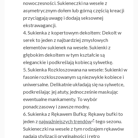
nowoczesności.
Sukieneczki na wesele
z
asymetrycznym dołem lub górną częścią kreacji
przyciągają uwagę i dodają seksownej
ekstrawagancji.
Sukienka z kopertowym dekoltem:
Dekolt w
serek to jeden z najbardziej zmysłowych
elementów sukienek na wesele. Sukienki z
głębokim dekoltem w tym kształcie są
eleganckie i podkreślają kobiecą sylwetkę.
Sukienka Rozkloszowana na wesele:
Sukienki w
fasonie rozkloszowanym są niezwykle kobiece i
uniwersalne. Delikatnie układają się na sylwetce,
podkreślając jej atuty, jednocześnie maskując
ewentualne mankamenty. To wybór
ponadczasowy i zawsze modny.
Sukienka z Rękawem Bufką:
Rękawy bufki to
jeden z
najważniejszych trendów
tego sezonu.
Sukieneczki na wesele
z tym rodzajem rękawów
nadają stylizacji oryginalności i retro