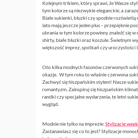
Kolejnym trikiem, który sprawi, że Wasze
styl
tym kolorze są niezwykle eleganckie, a zaraz
Białe
sukienki
, bluzki czy spodnie rozświetlą
lato mają jeszcze jeden plus – przepięknie 
ubrania w tym kolorze powinny znaleźć się w n
shirty, białe bluzki oraz koszule. Świetnym w
większość imprez, spotkań czy uroczystości 
Oto kilka modnych fasonów czerwonych
suki
okazje. W tym roku to właśnie
czerwona suk
Zachwyć się hiszpańskim stylem! Nasze sukien
romantyzm. Zainspiruj się hiszpańskim klimat
randki czy specjalne wydarzenia, te
letni suki
wygląd.
Modnie nie tylko na imprezie:
Stylizacje wee
Zastanawiasz się co to jest? Stylizacje monoc