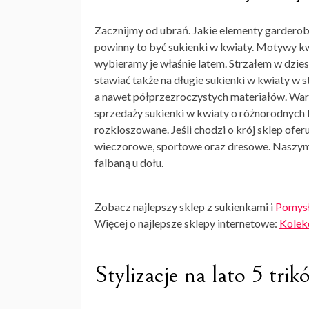
Zacznijmy od ubrań. Jakie elementy garderob
powinny to być
sukienki w kwiaty
. Motywy kw
wybieramy je właśnie latem. Strzałem w dzie
stawiać także na długie
sukienki w kwiaty
w s
a nawet półprzezroczystych materiałów. Wart
sprzedaży
sukienki w kwiat
y o różnorodnych
rozkloszowane. Jeśli chodzi o krój sklep ofe
wieczorowe, sportowe oraz dresowe. Naszym z
falbaną u dołu.
Zobacz najlepszy sklep z sukienkami i
Pomysł
Więcej o najlepsze sklepy internetowe:
Kolekc
Stylizacje na lato 5 trik