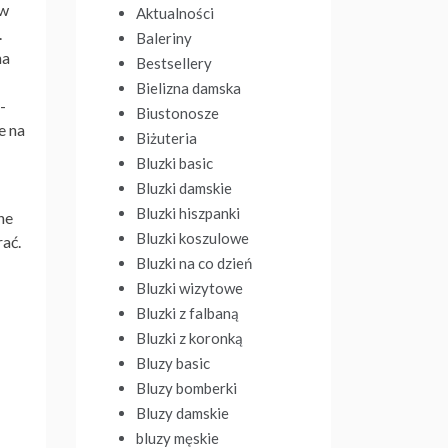
 w
Aktualności
.
Baleriny
na
Bestsellery
Bielizna damska
-
Biustonosze
e na
Biżuteria
Bluzki basic
Bluzki damskie
Bluzki hiszpanki
ne
Bluzki koszulowe
ać.
Bluzki na co dzień
Bluzki wizytowe
Bluzki z falbaną
Bluzki z koronką
Bluzy basic
Bluzy bomberki
Bluzy damskie
bluzy męskie