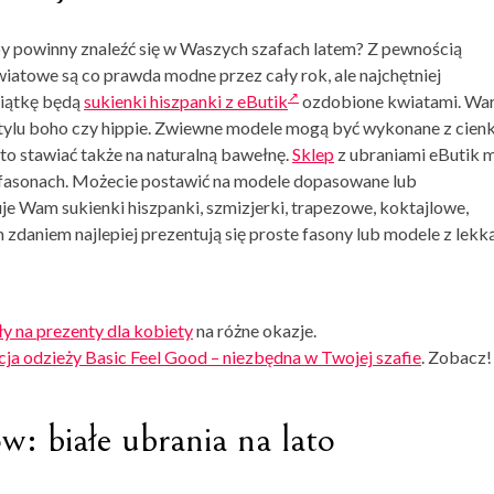
y powinny znaleźć się w Waszych szafach latem? Z pewnością
iatowe są co prawda modne przez cały rok, ale najchętniej
siątkę będą
sukienki hiszpanki z eButik
ozdobione kwiatami. Wa
tylu boho czy hippie. Zwiewne modele mogą być wykonane z cienk
o stawiać także na naturalną bawełnę.
Sklep
z ubraniami eButik 
 fasonach. Możecie postawić na modele dopasowane lub
ruje Wam
sukienki hiszpanki
, szmizjerki, trapezowe, koktajlowe,
daniem najlepiej prezentują się proste fasony lub modele z lekk
y na prezenty dla kobiety
na różne okazje.
ja odzieży Basic Feel Good – niezbędna w Twojej szafie
. Zobacz!
ów: białe ubrania na lato