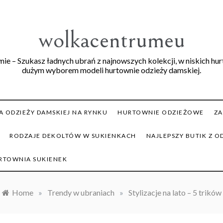
wolkacentrumeu
ie – Szukasz ładnych ubrań z najnowszych kolekcji, w niskich hu
dużym wyborem modeli hurtownie odzieży damskiej.
 ODZIEŻY DAMSKIEJ NA RYNKU
HURTOWNIE ODZIEŻOWE
ZA
RODZAJE DEKOLTÓW W SUKIENKACH
NAJLEPSZY BUTIK Z O
RTOWNIA SUKIENEK
Home
»
Trendy w ubraniach
»
Stylizacje na lato – 5 trików