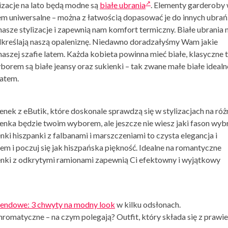
izacje na lato
będą modne są
białe ubrania
. Elementy garderoby
em uniwersalne – można z łatwością dopasować je do innych ubrań
 nasze stylizacje i zapewnią nam komfort termiczny.
Białe ubrania
podkreślają naszą opaleniznę. Niedawno doradzałyśmy Wam jakie
aszej szafie latem. Każda kobieta powinna mieć białe, klasyczne t
yborem są białe jeansy oraz sukienki – tak zwane małe białe idealn
latem.
enek z eButik
, które doskonale sprawdzą się w stylizacjach na róż
ienka
będzie twoim wyborem, ale jeszcze nie wiesz jaki fason wybr
ki hiszpanki z falbanami i marszczeniami to czysta elegancja i
em i poczuj się jak hiszpańska piękność. Idealne na romantyczne
enki
z odkrytymi ramionami zapewnią Ci efektowny i wyjątkowy
kendowe: 3 chwyty na modny look
w kilku odsłonach.
hromatyczne – na czym polegają? Outfit, który składa się z prawie