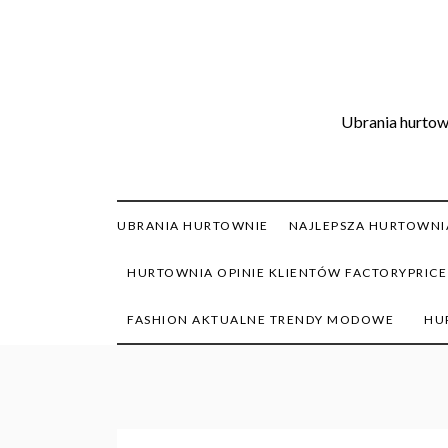
Skip
to
content
Ubrania hurtown
UBRANIA HURTOWNIE
NAJLEPSZA HURTOWNIA
HURTOWNIA OPINIE KLIENTÓW FACTORYPRICE
FASHION AKTUALNE TRENDY MODOWE
HU