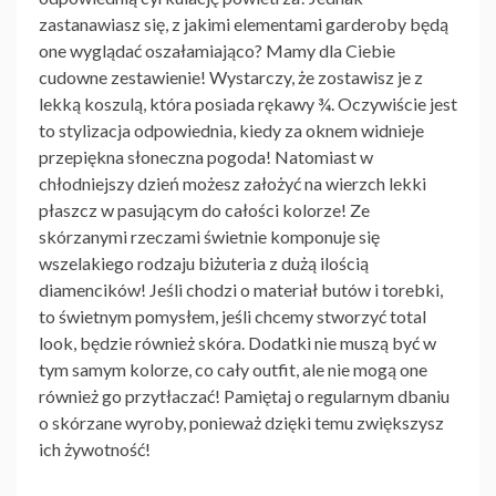
zastanawiasz się, z jakimi elementami garderoby będą
one wyglądać oszałamiająco? Mamy dla Ciebie
cudowne zestawienie! Wystarczy, że zostawisz je z
lekką koszulą, która posiada rękawy ¾. Oczywiście jest
to stylizacja odpowiednia, kiedy za oknem widnieje
przepiękna słoneczna pogoda! Natomiast w
chłodniejszy dzień możesz założyć na wierzch lekki
płaszcz w pasującym do całości kolorze! Ze
skórzanymi rzeczami świetnie komponuje się
wszelakiego rodzaju biżuteria z dużą ilością
diamencików! Jeśli chodzi o materiał butów i torebki,
to świetnym pomysłem, jeśli chcemy stworzyć total
look, będzie również skóra. Dodatki nie muszą być w
tym samym kolorze, co cały outfit, ale nie mogą one
również go przytłaczać! Pamiętaj o regularnym dbaniu
o skórzane wyroby, ponieważ dzięki temu zwiększysz
ich żywotność!