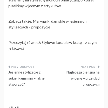
pisaliśmy w jednym z artykułów.
Zobacz także: Marynarki damskie w jesiennych
stylizacjach – propozycje
Przeczytaj również: Stylowe koszule w kratę – z czym
je łączyć?
Nawigacja
Jesienne stylizacje z
Najlepsza bielizna na
wpisu
sukienkami mini – jak je
wiosnę – przegląd
stworzyć?
propozycji
Szukaj