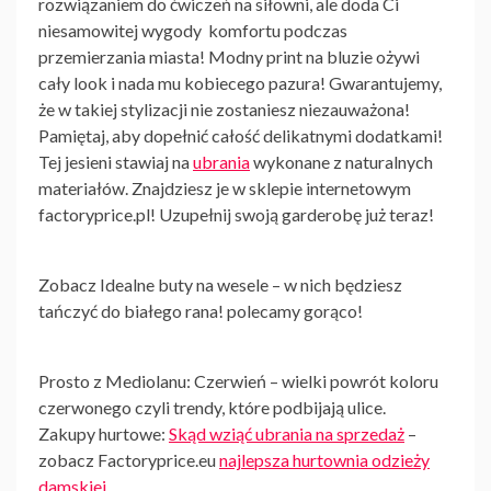
rozwiązaniem do ćwiczeń na siłowni, ale doda Ci
niesamowitej wygody komfortu podczas
przemierzania miasta! Modny print na bluzie ożywi
cały look i nada mu kobiecego pazura! Gwarantujemy,
że w takiej stylizacji nie zostaniesz niezauważona!
Pamiętaj, aby dopełnić całość delikatnymi dodatkami!
Tej jesieni stawiaj na
ubrania
wykonane z naturalnych
materiałów. Znajdziesz je w sklepie internetowym
factoryprice.pl! Uzupełnij swoją garderobę już teraz!
Zobacz Idealne buty na wesele – w nich będziesz
tańczyć do białego rana! polecamy gorąco!
Prosto z Mediolanu: Czerwień – wielki powrót koloru
czerwonego czyli trendy, które podbijają ulice.
Zakupy hurtowe:
Skąd wziąć ubrania na sprzedaż
–
zobacz Factoryprice.eu
najlepsza hurtownia odzieży
damskiej
. .