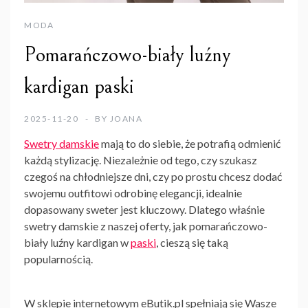
MODA
Pomarańczowo-biały luźny
kardigan paski
2025-11-20
BY
JOANA
Swetry damskie
mają to do siebie, że potrafią odmienić
każdą stylizację. Niezależnie od tego, czy szukasz
czegoś na chłodniejsze dni, czy po prostu chcesz dodać
swojemu outfitowi odrobinę elegancji, idealnie
dopasowany sweter jest kluczowy. Dlatego właśnie
swetry damskie
z naszej oferty, jak pomarańczowo-
biały luźny kardigan w
paski
, cieszą się taką
popularnością.
W sklepie internetowym eButik.pl spełniają się Wasze