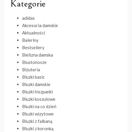
Kategorie
adidas
Akcesoria damskie
Aktualności
Baleriny
Bestsellery
Bielizna damska
Biustonosze
Biżuteria
Bluzki basic
Bluzki damskie
Bluzki hiszpanki
Bluzki koszulowe
Bluzki na co dzień
Bluzki wizytowe
Bluzki z falbaną
Bluzki z koronką