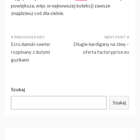
powiększa, więc w najnowszej kolekcji zawsze
znajdziesz coś dla siebie.
Nawigacja
Ecru damski sweter
Długie kardigany na zimę –
wpisu
rozpinany z dużymi
oferta factoryprice.eu
guzikami
Szukaj
Szukaj