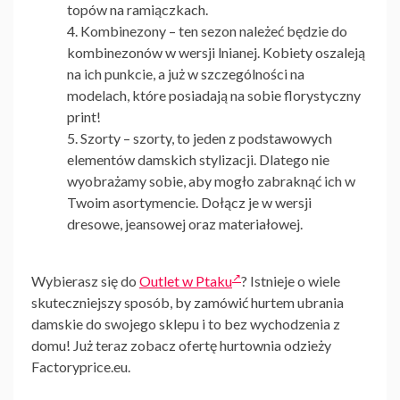
topów na ramiączkach.
Kombinezony
– ten sezon należeć będzie do
kombinezonów w wersji lnianej. Kobiety oszaleją
na ich punkcie, a już w szczególności na
modelach, które posiadają na sobie florystyczny
print!
Szorty –
szorty, to jeden z podstawowych
elementów damskich stylizacji. Dlatego nie
wyobrażamy sobie, aby mogło zabraknąć ich w
Twoim asortymencie. Dołącz je w wersji
dresowe, jeansowej oraz materiałowej.
Wybierasz się do
Outlet w Ptaku
? Istnieje o wiele
skuteczniejszy sposób, by zamówić
hurtem
ubrania
damskie do swojego sklepu i to bez wychodzenia z
domu! Już teraz zobacz ofertę
hurtownia odzieży
Factoryprice.eu
.