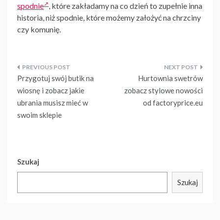
spodnie
, które zakładamy na co dzień to zupełnie inna
historia, niż spodnie, które możemy założyć na chrzciny
czy komunię.
Nawigacja
Przygotuj swój butik na
Hurtownia swetrów
wpisu
wiosnę i zobacz jakie
zobacz stylowe nowości
ubrania musisz mieć w
od factoryprice.eu
swoim sklepie
Szukaj
Szukaj