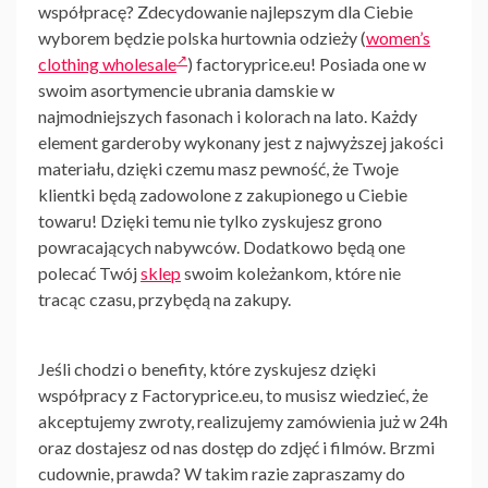
współpracę? Zdecydowanie najlepszym dla Ciebie
wyborem będzie
polska hurtownia odzieży (
women’s
clothing wholesale
) factoryprice.eu!
Posiada one w
swoim asortymencie ubrania damskie w
najmodniejszych fasonach i kolorach na lato. Każdy
element garderoby wykonany jest z najwyższej jakości
materiału, dzięki czemu masz pewność, że Twoje
klientki będą zadowolone z zakupionego u Ciebie
towaru! Dzięki temu nie tylko zyskujesz grono
powracających nabywców. Dodatkowo będą one
polecać Twój
sklep
swoim koleżankom, które nie
tracąc czasu, przybędą na zakupy.
Jeśli chodzi o benefity, które zyskujesz dzięki
współpracy z Factoryprice.eu, to musisz wiedzieć, że
akceptujemy zwroty, realizujemy zamówienia już w 24h
oraz dostajesz od nas dostęp do zdjęć i filmów. Brzmi
cudownie, prawda? W takim razie zapraszamy do