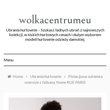
Skip
to
content
wolkacentrumeu
Ubrania hurtownie – Szukasz ładnych ubrań z najnowszych
kolekcji, w niskich hurtowych cenach i dużym wyborem
modeli hurtownie odzieży damskiej.
Menu
Home
»
Ubrania hurtownie
»
Pistacjowa sukienka
oversize z falbaną Yonne RUE PARIS