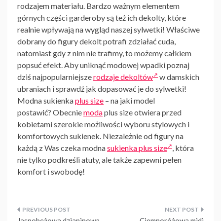
rodzajem materiału. Bardzo ważnym elementem
górnych części garderoby są też ich dekolty, które
realnie wpływają na wygląd naszej sylwetki! Właściwe
dobrany do figury dekolt potrafi zdziałać cuda,
natomiast gdy z nim nie trafimy, to możemy całkiem
popsuć efekt. Aby uniknąć modowej wpadki poznaj
dziś najpopularniejsze
rodzaje dekoltów
w damskich
ubraniach i sprawdź jak dopasować je do sylwetki!
Modna sukienka
plus size
– na jaki model
postawić? Obecnie
moda
plus size otwiera przed
kobietami szerokie możliwości wyboru stylowych i
komfortowych sukienek. Niezależnie od figury na
każdą z Was czeka modna
sukienka plus size
, która
nie tylko podkreśli atuty, ale także zapewni pełen
komfort i swobodę!
Nawigacja
Jasnobeżowa dzianinowa
Ciemnoróżowa midi