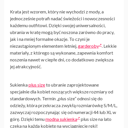
Krata jest wzorem, który nie wychodzi z mody, a
jednocześnie potrafi nadać świeżości i nowoczesności
każdemu outfitowi. Dzięki swojej uniwersalności,
ubrania w kratę mogą być noszona zarówno do pracy,
jak i na mniej formalne okazje. To czyni je
niezastąpionym elementem letniej,
garderoby
. Lekkie
materiały, z którego są wykonane, zapewnia komfort
noszenia nawet w ciepłe dni, co dodatkowo zwiększa
jej atrakcyjność.
Sukienka
plus size
to ubranie zaprojektowane
specjalnie dla kobiet noszących większe rozmiary od
standardowych. Termin „plus size” odnosi się do
odzieży, która przekracza zwykłą rozmiarówkę S/M/L,
zazwyczaj rozpoczynając się od numeracji 44 lub XL w
górę. Dzięki temu
modna sukienka
plus size na lato
czeka na każda kobietę na wyciągnięcie ręki!