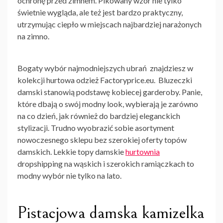
ochronę przed zimnem. Pikowany wzór nie tylko
świetnie wygląda, ale też jest bardzo praktyczny,
utrzymując ciepło w miejscach najbardziej narażonych
na zimno.
Bogaty wybór najmodniejszych ubrań znajdziesz w
kolekcji
hurtowa odzież
Factoryprice.eu. Bluzeczki
damski stanowią podstawę kobiecej garderoby. Panie,
które dbają o swój modny look, wybierają je zarówno
na co dzień, jak również do bardziej eleganckich
stylizacji. Trudno wyobrazić sobie asortyment
nowoczesnego sklepu bez szerokiej oferty topów
damskich. Lekkie topy damskie
hurtownia
dropshipping
na wąskich i szerokich ramiączkach to
modny wybór nie tylko na lato.
Pistacjowa damska kamizelka