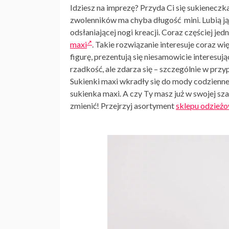
Idziesz na imprezę? Przyda Ci się sukieneczka
zwolenników ma chyba długość mini. Lubią ją
odsłaniającej nogi kreacji. Coraz częściej jed
maxi
. Takie rozwiązanie interesuje coraz wi
figurę, prezentują się niesamowicie interesują
rzadkość, ale zdarza się – szczególnie w prz
Sukienki maxi wkradły się do mody codziennej
sukienka maxi. A czy Ty masz już w swojej szaf
zmienić! Przejrzyj asortyment
sklepu odzież