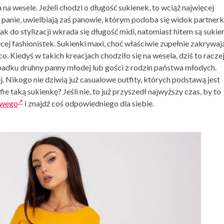
 na wesele. Jeżeli chodzi o długość sukienek, to wciąż najwięcej
 panie, uwielbiają zaś panowie, którym podoba się widok partnerk
nak do stylizacji wkrada się długość midi, natomiast hitem są
sukie
ęcej fashionistek. Sukienki maxi, choć właściwie zupełnie zakrywaj
co. Kiedyś w takich kreacjach chodziło się na wesela, dziś to raczej
ypadku druhny panny młodej lub gości z rodzin państwa młodych.
. Nikogo nie dziwią już casualowe outfity, których podstawą jest
ie taką sukienkę? Jeśli nie, to już przyszedł najwyższy czas, by to
owego
i znajdź coś odpowiedniego dla siebie.