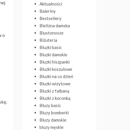
nej
Aktualności
Baleriny
Bestsellery
Bielizna damska
Biustonosze
w o
Biżuteria
Bluzki basic
Bluzki damskie
Bluzki hiszpanki
Bluzki koszulowe
Bluzki na co dzień
Bluzki wizytowe
Bluzki z falbaną
Bluzki z koronką
skę.
Bluzy basic
Bluzy bomberki
Bluzy damskie
bluzy męskie