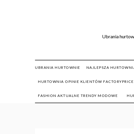
Skip
to
content
Ubrania hurtown
UBRANIA HURTOWNIE
NAJLEPSZA HURTOWNIA
HURTOWNIA OPINIE KLIENTÓW FACTORYPRICE
FASHION AKTUALNE TRENDY MODOWE
HU