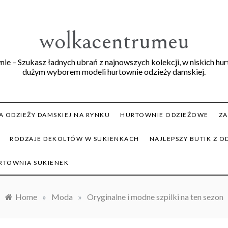
wolkacentrumeu
ie – Szukasz ładnych ubrań z najnowszych kolekcji, w niskich hu
dużym wyborem modeli hurtownie odzieży damskiej.
 ODZIEŻY DAMSKIEJ NA RYNKU
HURTOWNIE ODZIEŻOWE
ZA
RODZAJE DEKOLTÓW W SUKIENKACH
NAJLEPSZY BUTIK Z O
RTOWNIA SUKIENEK
Home
»
Moda
»
Oryginalne i modne szpilki na ten sezon