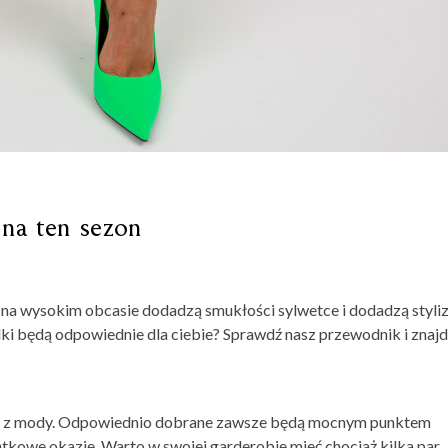
 na ten sezon
na wysokim obcasie dodadzą smukłości sylwetce i dodadzą styliz
ilki będą odpowiednie dla ciebie? Sprawdź nasz przewodnik i znaj
zą z mody. Odpowiednio dobrane zawsze będą mocnym punktem
wyjątkowe okazje. Warto w swojej garderobie mieć chociaż kilka par