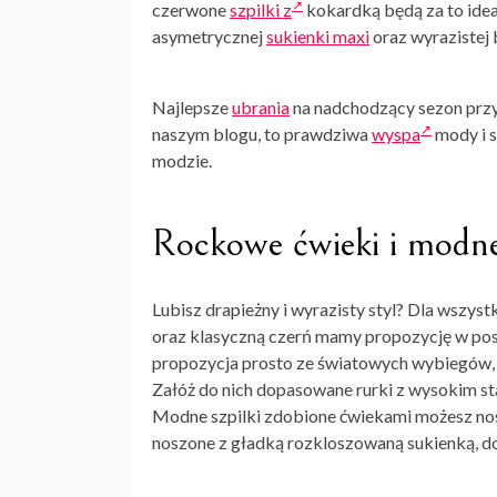
czerwone
szpilki z
kokardką będą za to idea
asymetrycznej
sukienki maxi
oraz wyrazistej b
Najlepsze
ubrania
na nadchodzący sezon przy
naszym blogu, to prawdziwa
wyspa
mody
i 
modzie.
Rockowe ćwieki i modne 
Lubisz drapieżny i wyrazisty styl? Dla wszys
oraz klasyczną czerń mamy propozycję w post
propozycja prosto ze światowych wybiegów, k
Załóż do nich dopasowane rurki z wysokim st
Modne szpilki zdobione ćwiekami możesz nosić
noszone z gładką rozkloszowaną sukienką, do