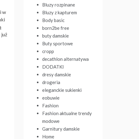
Bluzy rozpinane
i w
Bluzy z kapturem
nki
Body basic
ą
born2be free
 już
buty damskie
Buty sportowe
cropp
decathlon alternatywa
DODATKI
dresy damskie
drogeria
eleganckie sukienki
eobuwie
Fashion
Fashion aktualne trendy
modowe
Garnitury damskie
Home