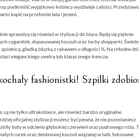
oraz podkreślić wyjątkowo kobiecy wydźwięk całości. Przedstaw
rto kupić na przełomie lata i jesieni.
nie sprawdzą się również w stylizacji do biura. Będą się pięknie
ch cygaretek, dopasowanej koszuli oraz torby shopperki. Świetn
spódnicą, gładką bluzką z rękawem o długości ¾. Na chłodne dni 
taci eleganckiego swetra lub klasycznego trencza.
kochały fashionistki! Szpilki zdobi
, są nie tylko ultrakobiece, ale również bardzo oryginalne.
dziej oficjalnej stylizacji możesz być pewna, że nie pozostaniesz
obiły buty w odcieniu głębokiej czerwieni oraz pudrowego różu. T
ałych rurek oraz denimowej koszuli wiązanej w talii. Seksowne