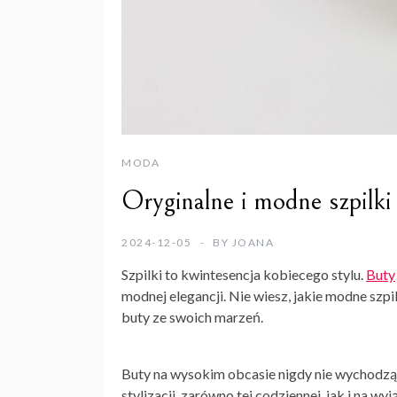
MODA
Oryginalne i modne szpilki
2024-12-05
BY
JOANA
Szpilki to kwintesencja kobiecego stylu.
Buty
modnej elegancji. Nie wiesz, jakie modne szp
buty ze swoich marzeń.
Buty na wysokim obcasie nigdy nie wychod
stylizacji, zarówno tej codziennej, jak i na 