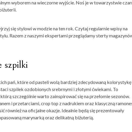
lnym wyborem na wieczorne wyjście. Noś je w towarzystwie czar
iżuterii.
jrzyj się
stylowi
w modzie na ten rok. Czytaj regularnie wpisy na
stylu. Razem z naszymi ekspertami przeglądamy sterty magazynó
szpilki
tkich pań, które od pasteli wolą bardziej zdecydowaną kolorystykę
aci szpilek ozdobionych srebrnymi i złotymi ćwiekami. To
tórą szczególnie warto zainspirować się na przełomie sezonów.
anem i przetarciami, crop top z nadrukiem oraz klasyczną ramone
 również na oficjalne okazje. Idealnie będą się prezentowały
pasowaną marynarką oraz delikatną biżuterią.