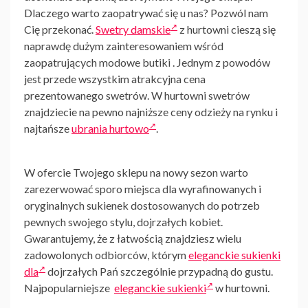
Dlaczego warto zaopatrywać się u nas? Pozwól nam
Cię przekonać.
Swetry damskie
z hurtowni cieszą się
naprawdę dużym zainteresowaniem wśród
zaopatrujących modowe butiki . Jednym z powodów
jest przede wszystkim atrakcyjna cena
prezentowanego swetrów. W hurtowni swetrów
znajdziecie na pewno najniższe ceny odzieży na rynku i
najtańsze
ubrania hurtowo
.
W ofercie Twojego sklepu na nowy sezon warto
zarezerwować sporo miejsca dla wyrafinowanych i
oryginalnych sukienek dostosowanych do potrzeb
pewnych swojego stylu, dojrzałych kobiet.
Gwarantujemy, że z łatwością znajdziesz wielu
zadowolonych odbiorców, którym
eleganckie sukienki
dla
dojrzałych Pań
szczególnie przypadną do gustu.
Najpopularniejsze
eleganckie sukienki
w hurtowni.