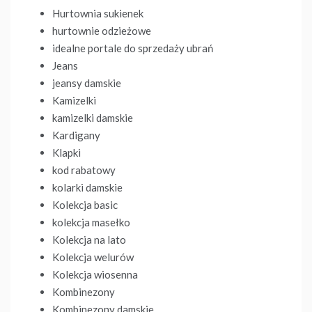
Hurtownia sukienek
hurtownie odzieżowe
idealne portale do sprzedaży ubrań
Jeans
jeansy damskie
Kamizelki
kamizelki damskie
Kardigany
Klapki
kod rabatowy
kolarki damskie
Kolekcja basic
kolekcja masełko
Kolekcja na lato
Kolekcja welurów
Kolekcja wiosenna
Kombinezony
Kombinezony damskie