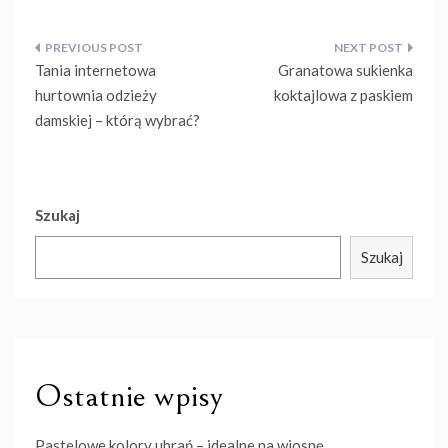
Nawigacja
Tania internetowa
Granatowa sukienka
wpisu
hurtownia odzieży
koktajlowa z paskiem
damskiej – którą wybrać?
Szukaj
Szukaj
Ostatnie wpisy
Pastelowe kolory ubrań – idealne na wiosnę