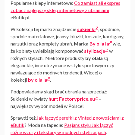
Popularne sklepy internetowe:
Co zamiast ali ekspres
zobacz najlepszy sklep internetowy z ubraniami
eButik.pl.
W kolekcji tej marki znajdziecie
sukienki
, spódnice,
spodnie materiałowe, jeansy, bluzki, koszule, kardigany,
narzutki oraz komplety ubrań.
Marka
By o la la
wie,
że kobiety uwielbiają komponować
stylizacje
w
różnych stylach. Niektóre produkty
by olala
są
eleganckie, inne utrzymane w stylu sportowym czy
nawiązujące do modnych tendencji. Więcej o
kolekcji
by o la la
.
Podpowiadamy skąd brać ubrania na sprzedaż:
Sukienki w kwiaty
hurt Factoryprice.eu
–
największy wybór modeli w Polsce!
Sprawdź też
Jak łączyć perełki z Vinted z nowościami z
eButik
? Moda na tapecie:
Pasjans stylu Jak łączyć
różne wzory i tekstury w modnych stylizacjach
.