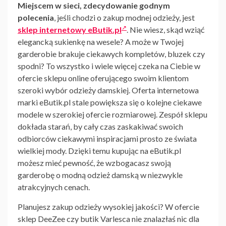
Miejscem w sieci, zdecydowanie godnym
polecenia
, jeśli chodzi o zakup modnej odzieży, jest
sklep internetowy eButik.pl
. Nie wiesz, skąd wziąć
elegancką sukienkę na wesele? A może w Twojej
garderobie brakuje ciekawych kompletów, bluzek czy
spodni? To wszystko i wiele więcej czeka na Ciebie w
ofercie sklepu online oferującego swoim klientom
szeroki wybór odzieży damskiej. Oferta internetowa
marki eButik.pl stale powiększa się o kolejne ciekawe
modele w szerokiej ofercie rozmiarowej. Zespół sklepu
dokłada starań, by cały czas zaskakiwać swoich
odbiorców ciekawymi inspiracjami prosto ze świata
wielkiej mody. Dzięki temu kupując na eButik.pl
możesz mieć pewność, że wzbogacasz swoją
garderobę o modną odzież damską w niezwykle
atrakcyjnych cenach.
Planujesz zakup odzieży wysokiej jakości? W ofercie
sklep DeeZee czy butik Varlesca nie znalazłaś nic dla