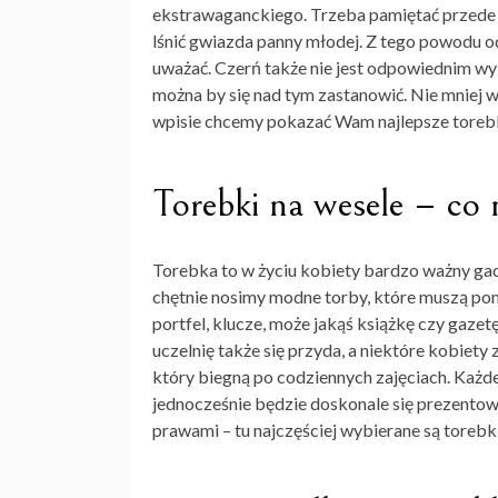
ekstrawaganckiego. Trzeba pamiętać przede w
lśnić gwiazda panny młodej. Z tego powodu od
uważać. Czerń także nie jest odpowiednim 
można by się nad tym zastanowić. Nie mniej 
wpisie chcemy pokazać Wam najlepsze torebk
Torebki na wesele – co n
Torebka to w życiu kobiety bardzo ważny gadż
chętnie nosimy modne torby, które muszą po
portfel, klucze, może jakąś książkę czy gazet
uczelnię także się przyda, a niektóre kobiety
który biegną po codziennych zajęciach. Każde
jednocześnie będzie doskonale się prezentować
prawami – tu najczęściej wybierane są torebk