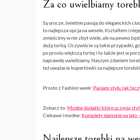
Za co uwielbiamy toreb
Są urocze, świetnie pasują do eleganckich c
to najlepsza opcja na wesele. Kształtem i nie
zmieścimy w nie zbyt wiele, ale na pewno będ
dużą torbą. Oczywiście są takie przypadki, g
po prostu większą torbę i to także jest w por
naprawdę uwielbiamy. Naszym zdaniem torebka
też uważacie kopertówki za najlepsze torebki
Prosto z Fashion week:
Pasjans stylu Jak łąc
Zobacz to:
Modne dodatki które uczynią sty
Ciekawe i modne:
Komplety damskie na lato 
Najlepsze torebki na we