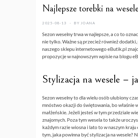
Najlepsze torebki na wesel
2025-08-13
BY
JOANA
Sezon weselny trwa w najlepsze, a co to oznac
nie tylko. Ważne są przecież również dodatk
naszego sklepu internetowego eButik.pl znajd
propozycje w najnowszym wpisie na blogu eBu
Stylizacja na wesele – 
Sezon weselny to dla wielu osób ulubiony cza
mnóstwo okazji do świętowania, bo właśnie w
małżeńskie. Jeżeli jesteś w tym przedziale w
znajomych. Poza tym wesela to także uroczysto
każdym razie wiosna i lato to w naszym kraju 
tym, jaka powinna być
stylizacja na wesele
? N