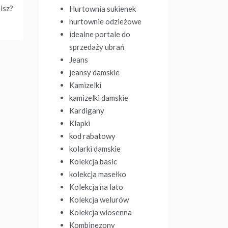
isz?
Hurtownia sukienek
hurtownie odzieżowe
idealne portale do
sprzedaży ubrań
Jeans
jeansy damskie
Kamizelki
kamizelki damskie
Kardigany
Klapki
kod rabatowy
kolarki damskie
Kolekcja basic
kolekcja masełko
Kolekcja na lato
Kolekcja welurów
Kolekcja wiosenna
Kombinezony