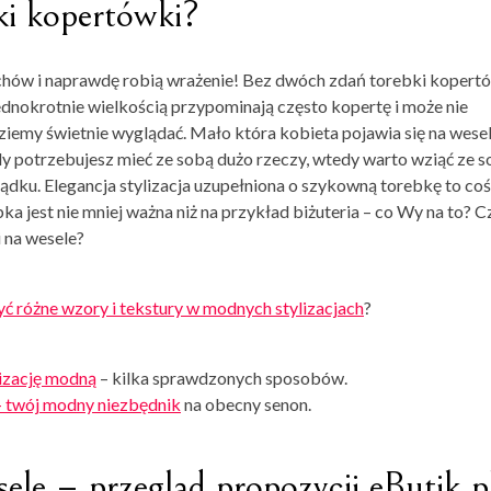
ki kopertówki?
iuchów i naprawdę robią wrażenie! Bez dwóch zdań torebki kopert
jednokrotnie wielkością przypominają często kopertę i może nie
ziemy świetnie wyglądać. Mało która kobieta pojawia się na wesel
dy potrzebujesz mieć ze sobą dużo rzeczy, wtedy warto wziąć ze 
ządku. Elegancja stylizacja uzupełniona o szykowną torebkę to coś
 jest nie mniej ważna niż na przykład biżuteria – co Wy na to? C
 na wesele?
zyć różne wzory i tekstury w modnych stylizacjach
?
lizację modną
– kilka sprawdzonych sposobów.
– twój modny niezbędnik
na obecny senon.
sele – przegląd propozycji eButik.p