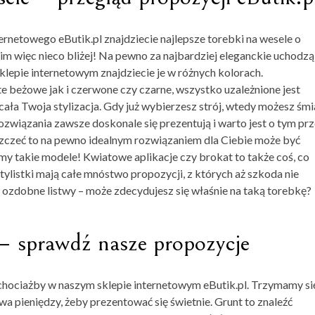
ternetowego
eButik.pl
znajdziecie najlepsze torebki na wesele o
 im więc nieco bliżej! Na pewno za najbardziej eleganckie uchodzą
lepie internetowym znajdziecie je w różnych kolorach.
e beżowe jak i czerwone czy czarne, wszystko uzależnione jest
cała Twoja stylizacja. Gdy już wybierzesz strój, wtedy możesz śmi
związania zawsze doskonale się prezentują i warto jest o tym pr
yszczeć to na pewno idealnym rozwiązaniem dla Ciebie może być
my takie modele! Kwiatowe aplikacje czy brokat to także coś, co
istki mają całe mnóstwo propozycji, z których aż szkoda nie
 ozdobne listwy – może zdecydujesz się właśnie na taką torebkę?
 – sprawdź nasze propozycje
chociażby w naszym sklepie internetowym eButik.pl. Trzymamy si
 pieniędzy, żeby prezentować się świetnie. Grunt to znaleźć