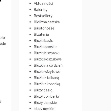
Aktualności
Baleriny
Bestsellery
Bielizna damska
Biustonosze
Biżuteria
ało
Bluzki basic
zede
Bluzki damskie
Bluzki hiszpanki
Bluzki koszulowe
Bluzki na co dzień
Bluzki wizytowe
Bluzki z falbaną
Bluzki z koronką
Bluzy basic
Bluzy bomberki
ę
Bluzy damskie
bluzy męskie