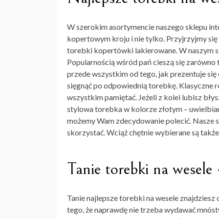
W szerokim asortymencie naszego sklepu in
kopertowym kroju i nie tylko. Przyjrzyjmy się
torebki kopertówki lakierowane. W naszym sk
Popularnością wśród pań cieszą się zarówno t
przede wszystkim od tego, jak prezentuje się 
sięgnąć po odpowiednią torebkę. Klasyczne ro
wszystkim pamiętać. Jeżeli z kolei lubisz bł
stylowa torebka w kolorze złotym – uwielbia
możemy Wam zdecydowanie polecić. Nasze styl
skorzystać. Wciąż chętnie wybierane są także
Tanie torebki na wesele
Tanie najlepsze
torebki na wesele
znajdziesz 
tego, że naprawdę nie trzeba wydawać mnóstwa