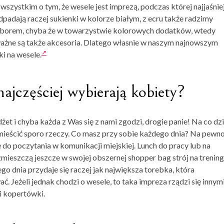
szystkim o tym, że wesele jest imprezą, podczas której najjaśnie
padają raczej sukienki w kolorze białym, z ecru także radzimy
wyborem, chyba że w towarzystwie kolorowych dodatków, wtedy
ważne są także akcesoria. Dlatego własnie w naszym najnowszym
i na wesele.
ajczęściej wybierają kobiety?
et i chyba każda z Was się z nami zgodzi, drogie panie! Na co dz
mieścić sporo rzeczy. Co masz przy sobie każdego dnia? Na pewn
ę do poczytania w komunikacji miejskiej. Lunch do pracy lub na
 zmieszczą jeszcze w swojej obszernej shopper bag strój na trening
go dnia przydaje się raczej jak największa torebka, która
. Jeżeli jednak chodzi o wesele, to taka impreza rządzi się innym
i kopertówki.