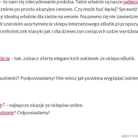
– to nam się zdecydowanie podoba. Takie właśnie są nasze
najlep
ześnie po prostu okazyjne cenowo. Czy może być lepiej? Sprawdź 
 idealną właśnie dla siebie na wesele. Na pewno się nie zawiedzie
W szerokim asortymencie sklepu internetowego eButik.pl propozy
miłośniczek klasyki jak i dla dziewczyn ceniących sobie wyróżnia
jście
– tak, zobacz ofertę eleganckich sukienek ze sklepu eButik.
 sukienki? Podpowiadamy! Nie wiesz jak powinna wyglądać sukie
t
– najlepsze okazje ze sklepów online.
istnieje
? Odpowiadamy!