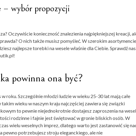
e – wybór propozycji
za? Oczywiście konieczność znalezienia najpiękniejszej kreacji, al
i, prawda? O nich także musisz pomyśleć. W szerokim asortymenci
ziesz najlepsze torebki na wesele właśnie dla Ciebie. Sprawdź na
tik.pl!
jaka powinna ona być?
s w roku. Szczególnie młodzi ludzie w wieku 25-30 lat mają całe
 takim wieku w naszym kraju najczęściej zawiera się związki
iekowym to pewnie niejednokrotnie dostajesz zaproszenia na wese
ści rodzinne i fajnie jest świętować w gronie bliskich osób. W
czas wielu weselnych imprez, dlatego warto jest zastanowić się na
a pewno potrzebujesz stroju eleganckiego, ale nie