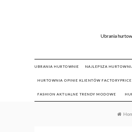
Skip
to
content
Ubrania hurtown
UBRANIA HURTOWNIE
NAJLEPSZA HURTOWNIA
HURTOWNIA OPINIE KLIENTÓW FACTORYPRICE
FASHION AKTUALNE TRENDY MODOWE
HU
Ho