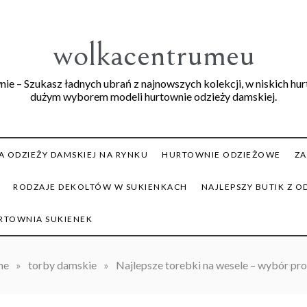
wolkacentrumeu
ie – Szukasz ładnych ubrań z najnowszych kolekcji, w niskich hu
dużym wyborem modeli hurtownie odzieży damskiej.
 ODZIEŻY DAMSKIEJ NA RYNKU
HURTOWNIE ODZIEŻOWE
ZA
RODZAJE DEKOLTÓW W SUKIENKACH
NAJLEPSZY BUTIK Z O
RTOWNIA SUKIENEK
me
»
torby damskie
»
Najlepsze torebki na wesele – wybór pro