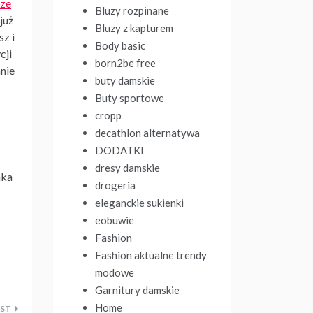
sze
Bluzy rozpinane
już
Bluzy z kapturem
sz i
Body basic
cji
born2be free
nie
buty damskie
Buty sportowe
cropp
decathlon alternatywa
DODATKI
dresy damskie
nka
drogeria
eleganckie sukienki
eobuwie
Fashion
Fashion aktualne trendy
modowe
Garnitury damskie
Home