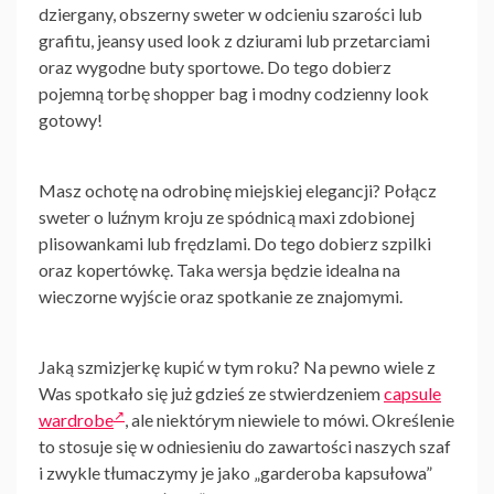
dziergany, obszerny sweter w odcieniu szarości lub
grafitu, jeansy used look z dziurami lub przetarciami
oraz wygodne buty sportowe. Do tego dobierz
pojemną torbę shopper bag i modny codzienny look
gotowy!
Masz ochotę na odrobinę miejskiej elegancji? Połącz
sweter o luźnym kroju ze spódnicą maxi zdobionej
plisowankami lub frędzlami. Do tego dobierz szpilki
oraz kopertówkę. Taka wersja będzie idealna na
wieczorne wyjście oraz spotkanie ze znajomymi.
Jaką
szmizjerkę
kupić w tym roku? Na pewno wiele z
Was spotkało się już gdzieś ze stwierdzeniem
capsule
wardrobe
, ale niektórym niewiele to mówi. Określenie
to stosuje się w odniesieniu do zawartości naszych szaf
i zwykle tłumaczymy je jako „garderoba kapsułowa”