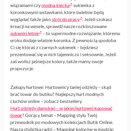
wiązaniami czy
modna kiecka
sukienka
z
koronkowymi wstawkami, które świetnie będą
wyglądać także jako
strój do pracy
. Jeżeli szukasz
kreacji na wesele, sprawdź nasze rozkloszowane
sukienki letnie
– to supermodne rozwiązanie, któremu
uroku dodaje właśnie koronka. Z pewnością spodoba
Ci się któraś z czarnych sukienek – będziesz
prezentować się w nich tajemniczo i seksownie. Jeżeli
zaś wolisz jaśniejsze kolory, także mamy swoje
propozycje.
Zakupy hurtowe: Hurtownicy taniej odzieży – skąd
brać towar do butiku? Najlepszy hurt modnych
ciuchów online – zobacz bestsellery.
Hurt odzieży damskiej – w jakiej hurtowni kupować
towar
? Gorący temat – Mapping stylu Twój
przewodnik po modowych kolekcjach Butik Online.
Nasza stylistka radzi – Mapping kolorów w modzie: