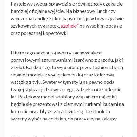
Pastelowy sweter sprawdzi się również, gdy czeka cię
bardziej oficjalne wyjście. Na biznesowy lunch czy
wieczorna randkę z ukochanym noś je w towarzystwie
szykownych cygaretek,
szpilek
na wysokim obcasie
oraz poręcznej kopertówki.
Hitem tego sezonu są swetry zachwycające
pomysłowymi sznurowaniami (zarówno z przodu, jak i
z tyłu). Bardzo często wybierane przez fashionistki są
również modele z wycięciem łezką oraz kolorową
wstążką z tyłu. Sweter w tym stylu na pewno doda
twojej stylizacji dziewczęcego wdzięku oraz odejmie
lat. Pastelowy model zdobiony wiązaniem najlepiej
będzie się prezentował z ciemnymi rurkami, butami na
koturnie oraz błyszczącą biżuterią. Taki look to
świetny wybór na co dzień, do pracy czy na zakupy.