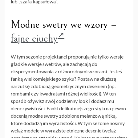
lub „szafa kapsułowa”.
Modne swetry we wzory –
fajne ciuchy
W tym sezonie projektanci proponują nie tylko wersje
gładkie wersje swetrów, ale zachęcają do
eksperymentowania z różnorodnymi wzorami. Jesteś
fanką wielkomiejskiego szyku? Postaw na dłuższą
narzutkę zdobioną geometrycznym deseniem (np.
rombami czy kwadratami różnej wielkości). W ten
sposób ożywisz swój codzienny look i dodasz mu
nieoczywistości. Fanki delikatniejszego stylu na pewno
docenią modne swetry zdobione melanżową nitką,
które dodadzą im wyrazistości. W tym sezonie nosimy
wciąż modele w wyraziste etniczne desenie (wciąż
popularne są azteckie wzory). Kolorowe
swetry
nosimy