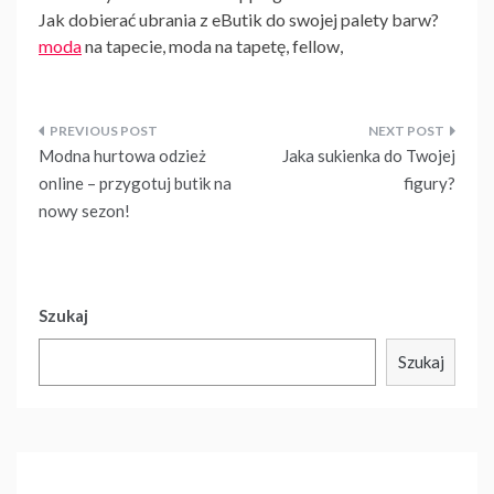
Jak dobierać ubrania z eButik do swojej palety barw?
moda
na tapecie, moda na tapetę, fellow,
Nawigacja
Modna hurtowa odzież
Jaka sukienka do Twojej
wpisu
online – przygotuj butik na
figury?
nowy sezon!
Szukaj
Szukaj