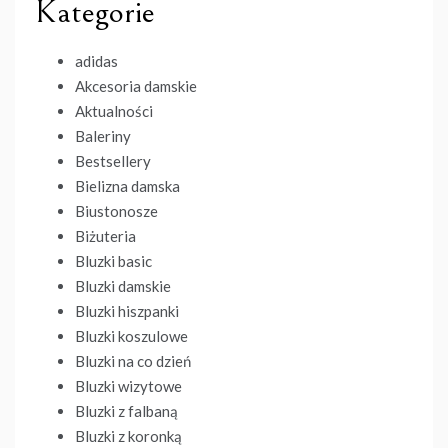
Kategorie
adidas
Akcesoria damskie
Aktualności
Baleriny
Bestsellery
Bielizna damska
Biustonosze
Biżuteria
Bluzki basic
Bluzki damskie
Bluzki hiszpanki
Bluzki koszulowe
Bluzki na co dzień
Bluzki wizytowe
Bluzki z falbaną
Bluzki z koronką