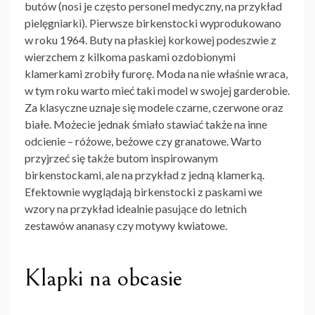
butów (nosi je często personel medyczny, na przykład
pielęgniarki). Pierwsze
birkenstocki
wyprodukowano
w roku 1964. Buty na płaskiej korkowej podeszwie z
wierzchem z kilkoma paskami ozdobionymi
klamerkami zrobiły furorę. Moda na nie właśnie wraca,
w tym roku warto mieć taki model w swojej garderobie.
Za klasyczne uznaje się modele czarne, czerwone oraz
białe. Możecie jednak śmiało stawiać także na inne
odcienie – różowe, beżowe czy granatowe. Warto
przyjrzeć się także butom inspirowanym
birkenstockami, ale na przykład z jedną klamerką.
Efektownie wyglądają
birkenstocki
z paskami we
wzory na przykład idealnie pasujące do letnich
zestawów ananasy czy motywy kwiatowe.
Klapki na obcasie