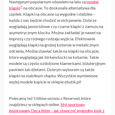
Następnym popularnym obuwiem na lato są
modne
klapki
na obcasie
. To doskonała alternatywa dla
szpilek.
Klapki na obcasie
są wygodne i stabilne –
każda z nas będzie chodzić w nich pewnie. Dobrze
wyglądają jasnoróżowe czy czarne
klapki
z zamszu na
asymetrycznym klocku. Można zakładać je nawet na
imprezy czy różnego rodzaju wyjścia. Efektownie
wyglądają
klapki na grubej koturnie
w metalicznym
odcieniu. Można stawiać także na
klapki na obcasie
,
które wyglądają jak birkenstocki na koturnie. Takie
modele są często ozdobione klamerkami, biżuteryjnym
paskiem lub dżetami. Dobrym wyborem są także
klapki
na stabilnym słupku. Wszystkie wymienione
wyżej modele kupicie w sklepie ebutik.pl!
Polecamy też 5 hitów sezonu z Reserved, które
znajdziesz w sklepach online.
Styl sportowy
inspirowany Deca thlon – jak stworzyć wygodny look z