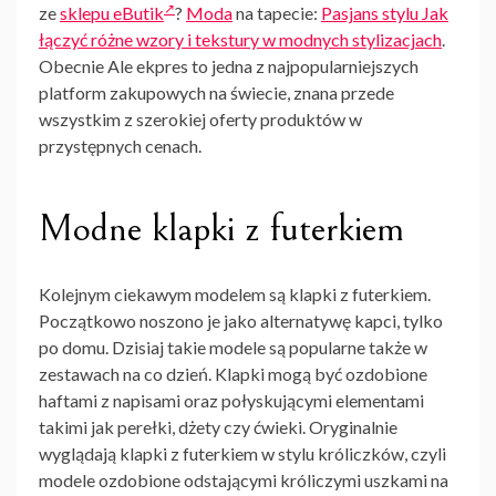
ze
sklepu eButik
?
Moda
na tapecie:
Pasjans stylu Jak
łączyć różne wzory i tekstury w modnych stylizacjach
.
Obecnie Ale ekpres to jedna z najpopularniejszych
platform zakupowych na świecie, znana przede
wszystkim z szerokiej oferty produktów w
przystępnych cenach.
Modne klapki z futerkiem
Kolejnym ciekawym modelem są
klapki z futerkiem
.
Początkowo noszono je jako alternatywę kapci, tylko
po domu. Dzisiaj takie modele są popularne także w
zestawach na co dzień. Klapki mogą być ozdobione
haftami z napisami oraz połyskującymi elementami
takimi jak perełki, dżety czy ćwieki. Oryginalnie
wyglądają
klapki z futerkiem
w stylu króliczków, czyli
modele ozdobione odstającymi króliczymi uszkami na