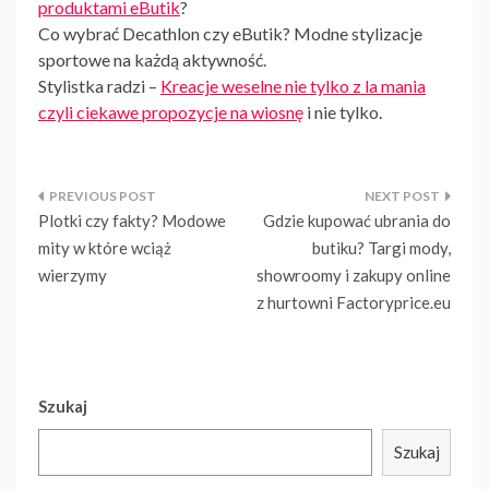
produktami eButik
?
Co wybrać Decathlon czy eButik? Modne stylizacje
sportowe na każdą aktywność.
Stylistka radzi –
Kreacje weselne nie tylko z la mania
czyli ciekawe propozycje na wiosnę
i nie tylko.
Nawigacja
Plotki czy fakty? Modowe
Gdzie kupować ubrania do
wpisu
mity w które wciąż
butiku? Targi mody,
wierzymy
showroomy i zakupy online
z hurtowni Factoryprice.eu
Szukaj
Szukaj