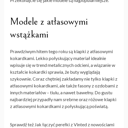
Przekonajcie się jakie modele są najpopularniejsze.
Modele z atłasowymi
wstążkami
Prawdziwym hitem tego roku są
klapki z atłasowymi
kokardkami
. Lekko połyskujący materiał idealnie
wpisuje się w trend metalicznych odcieni, a wiązanie w
kształcie kokardki sprawia, że buty wyglądają
szykownie. Coraz chętniej zakładamy nie tylko
klapki z
atłasowymi kokardkami
, ale także fasony z ozdobami z
innych materiałów – tiulu, a nawet bawełny. Do gustu
najbardziej przypadły nam srebrne oraz różowe
klapki
z atłasowymi kokardkami
z połyskującą poświatą.
Sprawdź też Jak łączyć perełki z Vinted z nowościami