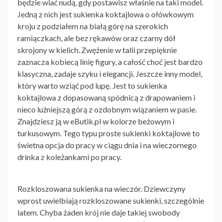
będzie wiać nudą, gdy postawisz właśnie na taki model.
Jedną z nich jest sukienka koktajlowa o ołówkowym
kroju z podziałem na białą górę na szerokich
ramiączkach, ale bez rękawów oraz czarny dół
skrojony w kielich. Zwężenie w talii przepięknie
zaznacza kobiecą linię figury, a całość choć jest bardzo
klasyczna, zadaje szyku i elegancji. Jeszcze inny model,
który warto wziąć pod lupę. Jest to sukienka
koktajlowa z dopasowaną spódnicą z drapowaniem i
nieco luźniejszą górą z ozdobnym wiązaniem w pasie.
Znajdziesz ją w eButik.pl w kolorze beżowym i
turkusowym. Tego typu proste sukienki koktajlowe to
świetna opcja do pracy w ciągu dnia i na wieczornego
drinka z koleżankami po pracy.
Rozkloszowana sukienka na wieczór. Dziewczyny
wprost uwielbiają rozkloszowane sukienki, szczególnie
latem. Chyba żaden krój nie daje takiej swobody