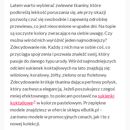
Latem warto wybierać zwiewne tkaniny, które
podkreślą lekkość poruszania się, ale przy okazji
pozwolą czuć się swobodnie i zapewnią odrobinę
przewiewu, co jest nieocenione w upalne dni. Na topie
są soczyste kolory zwracające na siebie uwagę. Czy
można wśród nich wyróżnić jeden najmodniejszy?
Zdecydowanie nie. Każdy z nich ma w sobie coś, co
przyciąga spojrzenia i pozwala znaleźć swój, który
pasuje do danego typu urody. Wśród najmodniejszych
odcieni sukienek koktajlowych na lato znajdują się:
wiśniowy, koralowy, żółty, zielony oraz fioletowy.
Zdecydowanie króluje tkanina dająca perłowy połysk,
który zachwyca elegancją. Jeżeli poszukujesz czegoś
mniej efektownego, to polecam postawić na
sukienki
koktajlowe
w kolorze pastelowym. Przepiękne
modele znajdziesz w ofercie sklepu eButik.pl –
zarówno modele w promocyjnych cenach, jak i te z
nowej kolekcji.