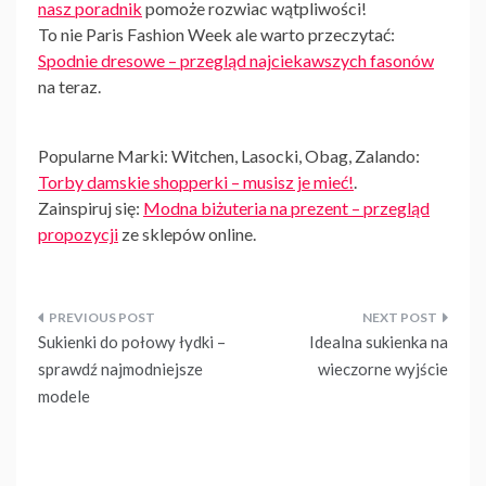
nasz poradnik
pomoże rozwiac wątpliwości!
To nie Paris Fashion Week ale warto przeczytać:
Spodnie dresowe – przegląd najciekawszych fasonów
na teraz.
Popularne Marki: Witchen, Lasocki, Obag, Zalando:
Torby damskie shopperki – musisz je mieć!
.
Zainspiruj się:
Modna biżuteria na prezent – przegląd
propozycji
ze sklepów online.
Nawigacja
Sukienki do połowy łydki –
Idealna sukienka na
wpisu
sprawdź najmodniejsze
wieczorne wyjście
modele