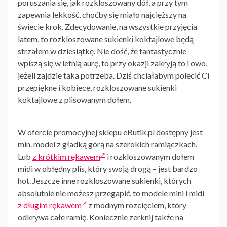
poruszania się, jak rozkloszowany dół, a przy tym
zapewnia lekkość, choćby się miało najcięższy na
świecie krok. Zdecydowanie, na wszystkie przyjęcia
latem, to rozkloszowane sukienki koktajlowe będą
strzałem w dziesiątkę. Nie dość, że fantastycznie
wpiszą się w letnią aurę, to przy okazji zakryją to i owo,
jeżeli zajdzie taka potrzeba. Dziś chciałabym polecić Ci
przepiękne i kobiece, rozkloszowane sukienki
koktajlowe z plisowanym dołem.
W ofercie promocyjnej sklepu eButik.pl dostępny jest
min. model z gładką górą na szerokich ramiączkach.
Lub
z krótkim rękawem
i rozkloszowanym dołem
midi w obłędny plis, który swoją drogą – jest bardzo
hot. Jeszcze inne rozkloszowane sukienki, których
absolutnie nie możesz przegapić, to modele mini i midi
z długim rękawem
z modnym rozcięciem, który
odkrywa całe ramię. Koniecznie zerknij także na