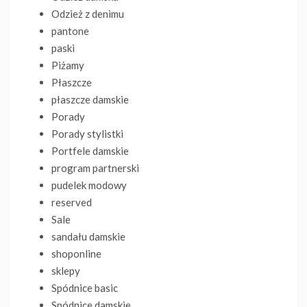
Odzież z denimu
pantone
paski
Piżamy
Płaszcze
płaszcze damskie
Porady
Porady stylistki
Portfele damskie
program partnerski
pudelek modowy
reserved
Sale
sandału damskie
shoponline
sklepy
Spódnice basic
Spódnice damskie