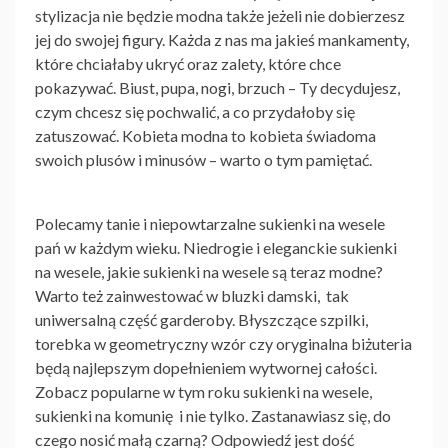
stylizacja nie będzie modna także jeżeli nie dobierzesz
jej do swojej figury. Każda z nas ma jakieś mankamenty,
które chciałaby ukryć oraz zalety, które chce
pokazywać. Biust, pupa, nogi, brzuch – Ty decydujesz,
czym chcesz się pochwalić, a co przydałoby się
zatuszować. Kobieta modna to kobieta świadoma
swoich plusów i minusów – warto o tym pamiętać.
Polecamy tanie i
niepowtarzalne sukienki na wesele
pań w każdym wieku. Niedrogie i
eleganckie sukienki
na wesele
, j
akie sukienki na wesele są teraz modne?
Warto też zainwestować w
bluzki damski
, tak
uniwersalną część garderoby. Błyszczące szpilki,
torebka w geometryczny wzór czy oryginalna biżuteria
będą najlepszym dopełnieniem wytwornej całości.
Zobacz popularne w tym roku sukienki na wesele,
sukienki na komunię
i nie tylko. Zastanawiasz się, do
czego nosić małą czarną? Odpowiedź jest dość