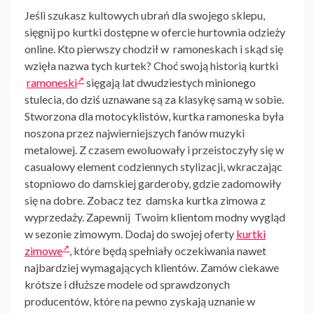
Jeśli szukasz kultowych ubrań dla swojego sklepu,
sięgnij po kurtki dostępne w ofercie
hurtownia odzieży
online. Kto pierwszy chodził w
ramoneskach
i skąd się
wzięła nazwa tych kurtek? Choć swoją historią kurtki
ramoneski
sięgają lat dwudziestych minionego
stulecia, do dziś uznawane są za klasykę samą w sobie.
Stworzona dla motocyklistów,
kurtka
ramoneska była
noszona przez najwierniejszych fanów muzyki
metalowej. Z czasem ewoluowały i przeistoczyły się w
casualowy element codziennych stylizacji, wkraczając
stopniowo do damskiej garderoby, gdzie zadomowiły
się na dobre. Zobacz tez
damska kurtka zimowa
z
wyprzedaży. Zapewnij Twoim klientom modny wygląd
w sezonie zimowym. Dodaj do swojej oferty
kurtki
zimowe
, które będą spełniały oczekiwania nawet
najbardziej wymagających klientów. Zamów ciekawe
krótsze i dłuższe modele od sprawdzonych
producentów, które na pewno zyskają uznanie w