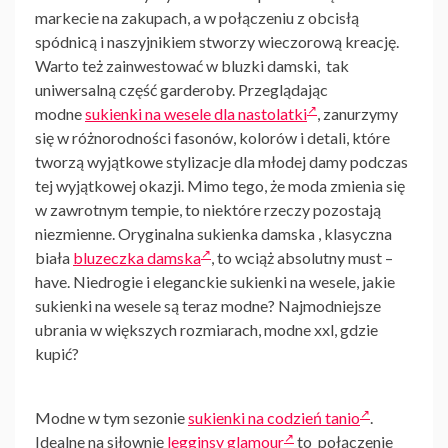
markecie na zakupach, a w połączeniu z obcisłą
spódnicą i naszyjnikiem stworzy wieczorową kreację.
Warto też zainwestować w
bluzki damski
, tak
uniwersalną część garderoby. Przeglądając
modne
sukienki na wesele dla nastolatki
, zanurzymy
się w różnorodności fasonów, kolorów i detali, które
tworzą wyjątkowe stylizacje dla młodej damy podczas
tej wyjątkowej okazji. Mimo tego, że moda zmienia się
w zawrotnym tempie, to niektóre rzeczy pozostają
niezmienne. Oryginalna
sukienka damska
, klasyczna
biała
bluzeczka damska
, to wciąż absolutny must –
have. Niedrogie i
eleganckie sukienki na wesele
, j
akie
sukienki na wesele są teraz modne? Najmodniejsze
ubrania w większych rozmiarach, modne xxl, gdzie
kupić?
Modne w tym sezonie
sukienki na codzień tanio
.
Idealne na siłownię
legginsy glamour
to połączenie