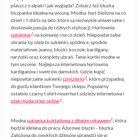
płaszcz z alpaki
i jak wygląda? Zobacz też
bluzka
hiszpanka
idealna na wiosnę. Modna
hurt bielizna
na co
dzień i
t shirts
na lato, które są niezwykle uniwersalne i
doskonale pasują do różnych stylizacji. Hurtownia
sukienkie
na komunię i na co dzień. Niepowtarzalne
ubrania by olala to sukienki, spódnice, spodnie
materiałowe, jeansy, bluzki, koszule, kardigany,
narzutki oraz komplety ubrań. Tanie
kurtki
modne w
tym sezonie. Najlepsza internetowa hurtownia
kardiganów
i swetrów damskich. Gdzie kupić
niepowtarzalne sukienki
szmizjerki
, które przypadną
do gustu klientkom Twojego sklepu. Popularny
ostatnio czarny t shirt
moon hurt
odzieży internetowa i
ptak moda sklep online
.
Modna
sukienka koktajlowa z długim rękawem
, która
będzie idelana do pracy. Ażurowe bluzki – bluzka
Założona do zwykłych dżinsów sprawdzi się w