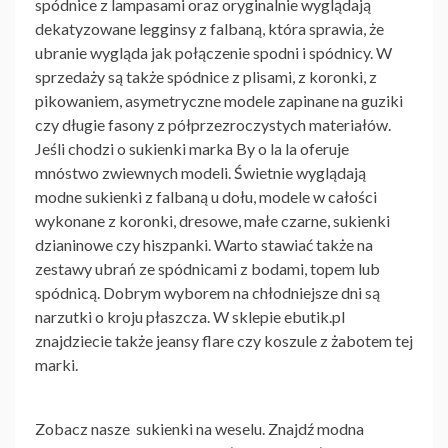
spódnice z lampasami oraz oryginalnie wyglądają
dekatyzowane legginsy z falbaną, która sprawia, że
ubranie wygląda jak połączenie spodni i spódnicy. W
sprzedaży są także spódnice z plisami, z koronki, z
pikowaniem, asymetryczne modele zapinane na guziki
czy długie fasony z półprzezroczystych materiałów.
Jeśli chodzi o
sukienki marka By o la la
oferuje
mnóstwo zwiewnych modeli. Świetnie wyglądają
modne
sukienki
z falbaną u dołu, modele w całości
wykonane z koronki, dresowe, małe czarne,
sukienki
dzianinowe czy hiszpanki. Warto stawiać także na
zestawy ubrań ze spódnicami z bodami, topem lub
spódnicą. Dobrym wyborem na chłodniejsze dni są
narzutki o kroju płaszcza. W sklepie ebutik.pl
znajdziecie także jeansy flare czy koszule z żabotem tej
marki.
Zobacz nasze
sukienki na weselu
. Znajdź modna