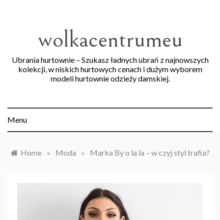
Skip
to
content
wolkacentrumeu
Ubrania hurtownie – Szukasz ładnych ubrań z najnowszych
kolekcji, w niskich hurtowych cenach i dużym wyborem
modeli hurtownie odzieży damskiej.
Menu
Home
»
Moda
»
Marka By o la la – w czyj styl trafia?