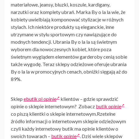
materiałowe, jeansy, bluzki, koszule, kardigany,
narzutki oraz komplety ubrań.
Marka By o la la
wie, że
kobiety uwielbiają komponować
stylizacje
w różnych
stylach. Ich niektóre produkty są eleganckie, inne
utrzymane w stylu sportowym czy nawiązujące do
modnych tendencji.
Ubrania By o la la
są świetnym
wyborem dla nowoczesnych kobiet, które poza
świetnym wyglądem elementów garderoby cenią sobie
także wygodę. Teraz sklepy odzieżowe oferuje
ubrania
By o la la
w promocyjnych cenach, obniżki sięgają aż do
89%.
Sklep
ebutik pl opinie
klientów – gdzie sprawdzić
opinie o sklepie internetowym? Zobacz
butik opinie
co piszą klientki o sklepie internetowym.Rzetelne
źródło informacji o internetowym sklepie odzieżowym
czyli każdy internetowy butik ma opinie klientów o
swoich towarach –
butik opinie
. Dziś wiele sklepów