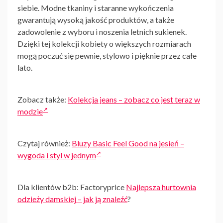
siebie. Modne tkaniny i staranne wykończenia
gwarantują wysoką jakość produktów, a także
zadowolenie z wyboru i noszenia letnich sukienek.
Dzięki tej kolekcji kobiety o większych rozmiarach
mogą poczuć się pewnie, stylowo i pięknie przez całe
lato.
Zobacz także:
Kolekcja jeans – zobacz co jest teraz w
modzie
Czytaj również:
Bluzy Basic Feel Good na jesień –
wygoda i styl w jednym
Dla klientów b2b: Factoryprice
Najlepsza hurtownia
odzieży damskiej – jak ją znaleźć
?