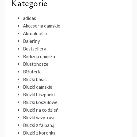
Kategorie
adidas
Akcesoria damskie
Aktualności
Baleriny
Bestsellery
Bielizna damska
Biustonosze
Biżuteria
Bluzki basic
Bluzki damskie
Bluzki hiszpanki
Bluzki koszulowe
Bluzki na co dzień
Bluzki wizytowe
Bluzki z falbaną
Bluzki z koronką