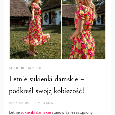
SUKIENKI DAMSKIE
Letnie sukienki damskie –
podkreśl swoją kobiecość!
2025-08-09
BY
JOANA
Letnie
sukienki damskie
stanowią niezastąpiony