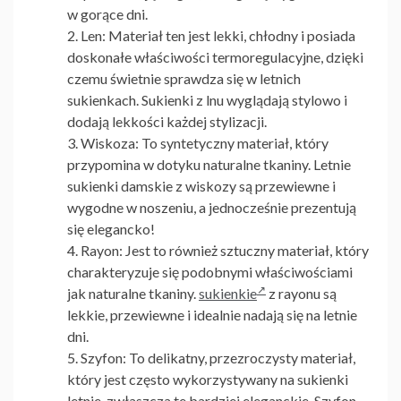
w gorące dni.
Len: Materiał ten jest lekki, chłodny i posiada
doskonałe właściwości termoregulacyjne, dzięki
czemu świetnie sprawdza się w letnich
sukienkach. Sukienki z lnu wyglądają stylowo i
dodają lekkości każdej stylizacji.
Wiskoza: To syntetyczny materiał, który
przypomina w dotyku naturalne tkaniny.
Letnie
sukienki damskie z wiskozy
są przewiewne i
wygodne w noszeniu, a jednocześnie prezentują
się elegancko!
Rayon: Jest to również sztuczny materiał, który
charakteryzuje się podobnymi właściwościami
jak naturalne tkaniny.
sukienkie
z rayonu są
lekkie, przewiewne i idealnie nadają się na letnie
dni.
Szyfon: To delikatny, przezroczysty materiał,
który jest często wykorzystywany na
sukienki
letnie
, zwłaszcza te bardziej eleganckie. Szyfon