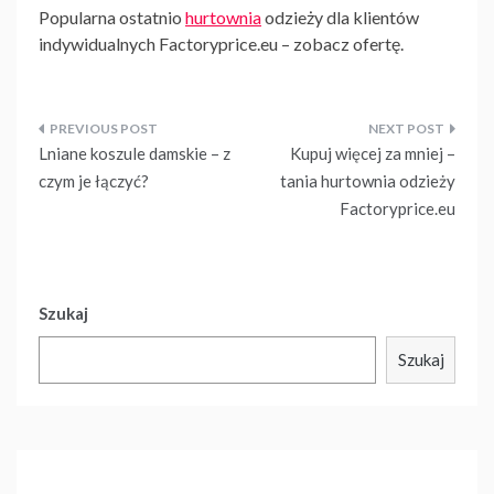
Popularna ostatnio
hurtownia
odzieży dla klientów
indywidualnych Factoryprice.eu – zobacz ofertę.
Nawigacja
Lniane koszule damskie – z
Kupuj więcej za mniej –
wpisu
czym je łączyć?
tania hurtownia odzieży
Factoryprice.eu
Szukaj
Szukaj