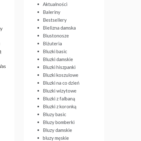
Aktualności
Baleriny
Bestsellery
Bielizna damska
my
Biustonosze
i
Biżuteria
ą
Bluzki basic
Bluzki damskie
Was
Bluzki hiszpanki
Bluzki koszulowe
Bluzki na co dzień
Bluzki wizytowe
Bluzki z falbaną
Bluzki z koronką
Bluzy basic
Bluzy bomberki
Bluzy damskie
bluzy męskie