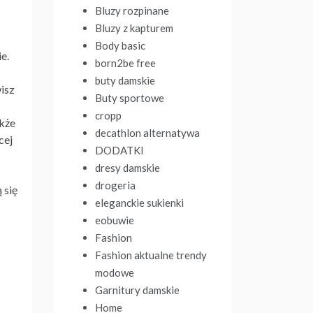
Bluzy rozpinane
Bluzy z kapturem
Body basic
e.
born2be free
buty damskie
isz
Buty sportowe
cropp
akże
decathlon alternatywa
cej
DODATKI
dresy damskie
drogeria
 się
eleganckie sukienki
eobuwie
Fashion
Fashion aktualne trendy
modowe
Garnitury damskie
Home