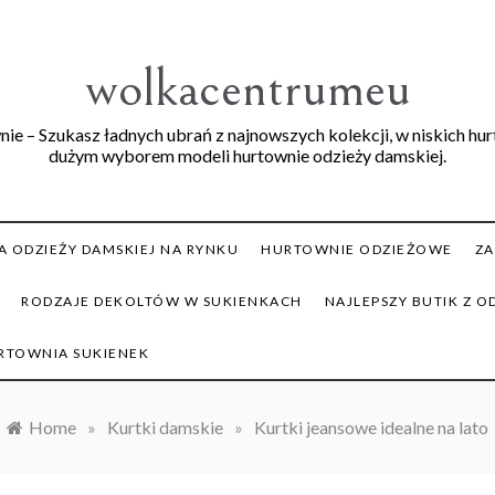
wolkacentrumeu
ie – Szukasz ładnych ubrań z najnowszych kolekcji, w niskich hu
dużym wyborem modeli hurtownie odzieży damskiej.
 ODZIEŻY DAMSKIEJ NA RYNKU
HURTOWNIE ODZIEŻOWE
ZA
RODZAJE DEKOLTÓW W SUKIENKACH
NAJLEPSZY BUTIK Z O
RTOWNIA SUKIENEK
Home
»
Kurtki damskie
»
Kurtki jeansowe idealne na lato