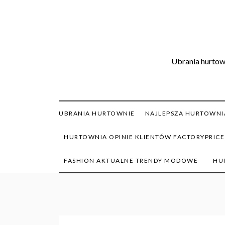
Skip
to
content
Ubrania hurtown
UBRANIA HURTOWNIE
NAJLEPSZA HURTOWNIA
HURTOWNIA OPINIE KLIENTÓW FACTORYPRICE
FASHION AKTUALNE TRENDY MODOWE
HU