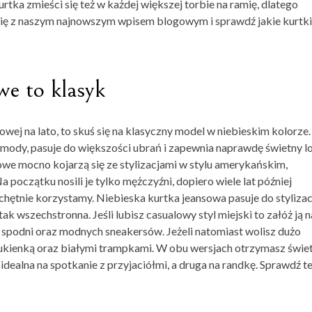
rtka zmieści się też w każdej większej torbie na ramię, dlatego
się z naszym najnowszym wpisem blogowym i sprawdź jakie kurtki
we to klasyk
owej na lato, to skuś się na klasyczny model w niebieskim kolorze.
e mody, pasuje do większości ubrań i zapewnia naprawdę świetny l
sowe
mocno kojarzą się ze stylizacjami w stylu amerykańskim,
 początku nosili je tylko mężczyźni, dopiero wiele lat później
 chętnie korzystamy. Niebieska kurtka jeansowa pasuje do stylizac
ak wszechstronna. Jeśli lubisz casualowy styl miejski to załóż ją n
h spodni oraz modnych sneakersów. Jeżeli natomiast wolisz dużo
ią sukienką oraz białymi trampkami. W obu wersjach otrzymasz świe
t idealna na spotkanie z przyjaciółmi, a druga na randkę. Sprawdź t