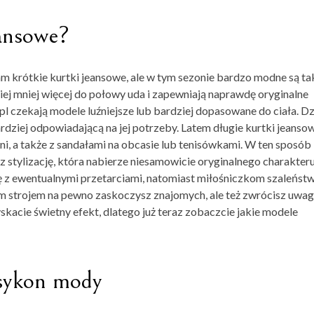
eansowe?
 krótkie kurtki jeansowe, ale w tym sezonie bardzo modne są ta
ciej mniej więcej do połowy uda i zapewniają naprawdę oryginalne
pl czekają modele luźniejsze lub bardziej dopasowane do ciała. Dz
rdziej odpowiadającą na jej potrzeby. Latem
długie kurtki jeanso
i, a także z sandałami na obcasie lub tenisówkami. W ten sposób
z stylizację, która nabierze niesamowicie oryginalnego charakteru
kę z ewentualnymi przetarciami, natomiast miłośniczkom szaleńst
im strojem na pewno zaskoczysz znajomych, ale też zwrócisz uwa
skacie świetny efekt, dlatego już teraz zobaczcie jakie modele
ksykon mody