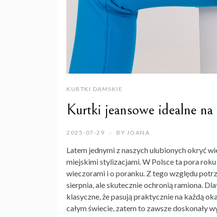
KURTKI DAMSKIE
Kurtki jeansowe idealne na 
2025-07-29
BY
JOANA
Latem jednymi z naszych ulubionych okryć w
miejskimi stylizacjami. W Polsce ta pora rok
wieczorami i o poranku. Z tego względu potrze
sierpnia, ale skutecznie ochronią ramiona. Dl
klasyczne, że pasują praktycznie na każdą o
całym świecie, zatem to zawsze doskonały wyb