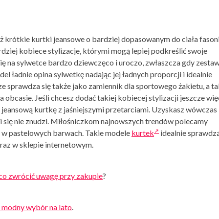
eż krótkie kurtki jeansowe o bardziej dopasowanym do ciała fasoni
dziej kobiece stylizacje, którymi mogą lepiej podkreślić swoje
ię na sylwetce bardzo dziewczęco i uroczo, zwłaszcza gdy zestaw
del ładnie opina sylwetkę nadając jej ładnych proporcji i idealnie
e sprawdza się także jako zamiennik dla sportowego żakietu, a t
obcasie. Jeśli chcesz dodać takiej kobiecej stylizacji jeszcze wię
 jeansową kurtkę z jaśniejszymi przetarciami. Uzyskasz wówczas
 Ci się nie znudzi. Miłośniczkom najnowszych trendów polecamy
e w pastelowych barwach. Takie modele
kurtek
idealnie sprawdzą
eraz w sklepie internetowym.
 co zwrócić uwagę przy zakupie
?
 modny wybór na lato
.