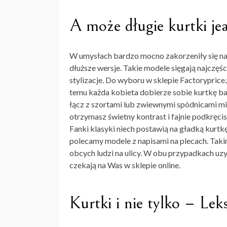
A może długie kurtki j
W umysłach bardzo mocno zakorzeniły się nam
dłuższe wersje. Takie modele sięgają najczęś
stylizacje. Do wyboru w sklepie Factoryprice.
temu każda kobieta dobierze sobie kurtkę ba
łącz z szortami lub zwiewnymi spódnicami min
otrzymasz świetny kontrast i fajnie podkręcis
Fanki klasyki niech postawią na gładką kurt
polecamy modele z napisami na plecach. Tak
obcych ludzi na ulicy. W obu przypadkach uzy
czekają na Was w sklepie online.
Kurtki i nie tylko – Le