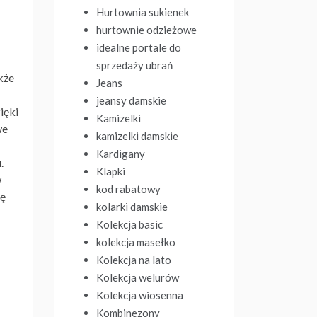
Hurtownia sukienek
hurtownie odzieżowe
idealne portale do
sprzedaży ubrań
kże
Jeans
jeansy damskie
ięki
Kamizelki
we
kamizelki damskie
Kardigany
.
Klapki
w
kod rabatowy
gę
kolarki damskie
Kolekcja basic
kolekcja masełko
Kolekcja na lato
Kolekcja welurów
Kolekcja wiosenna
Kombinezony