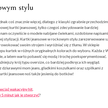
owym stylu
nak coś znacznie więcej, dlatego z klasyki zgrabnie przechodzi
powej kurtki jeansowej, tylko czegoś zdecydowanie bardziej
i nam oczywiście o modele nabijane ćwiekami, ozdobione napisam
j stylizacji.
Kurtki jeansowe w rockowym
stylu
zarezerwowane s
prowokować swoim strojem i wyróżniać się z tłumu. W sklepie
typu kurtek w różnych oryginalnych kolorach do wyboru. Każda z 
bie, a latem warto pobawić się modą i trochę poeksperymentować.
niejszy krój typu oversize, co bardziej podkręca ich wygląd.
 z dziurawymi mom jeans, gładkimi koszulkami oraz szpilkami z
rtki jeansowe noś także jesienią do botków!
wciąż wakacyjny hit
.
w 5 minut jak je stworzyć
?