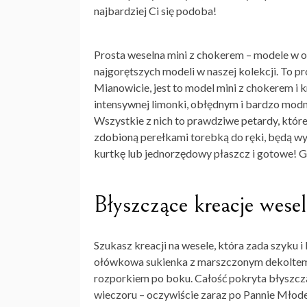
najbardziej Ci się podoba!
Prosta weselna mini z chokerem
– modele w o
najgorętszych modeli w naszej kolekcji. To p
Mianowicie, jest to model mini z chokerem i 
intensywnej limonki, obłędnym i bardzo mod
Wszystkie z nich to prawdziwe petardy, które
zdobioną perełkami torebką do ręki, będą wy
kurtkę lub jednorzędowy płaszcz i gotowe! Gw
Błyszczące kreacje wese
Szukasz
kreacji na wesele
, która zada szyku 
ołówkowa sukienka z marszczonym dekoltem w
rozporkiem po boku. Całość pokryta błyszczą
wieczoru – oczywiście zaraz po Pannie Młodej.