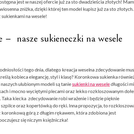
ostępna jest w naszej ofercie już za sto dwadzieścia złotych! Mam
iosenna zniżka, dzięki której ten model kupisz już za sto złotych
z sukienkami na wesele
!
e – nasze sukieneczki na wesele
dniosłości tego dnia, dlatego kreacja weselna zdecydowanie mus
reślą kobieca elegancję, styl i klasę?
Koronkowa sukienka
równie
 naszych ulubionym modeli są tanie
sukienki na wesele
długości mi
zkach i mocno wyciętymi plecami oraz lekko rozkloszowanym doł
. Taka
kiecka
zdecydowanie robi wrażenie i będzie pięknie
 szpilce oraz kopertówką do ręki. Inna propozycja, to rozkloszow
 koronkową górą z długim rękawem, która zdobiona jest
poczujesz się niczym księżniczka!