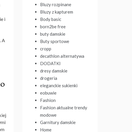
Bluzy rozpinane
i
Bluzy z kapturem
e i
Body basic
born2be free
buty damskie
. A
Buty sportowe
cropp
decathlon alternatywa
DODATKI
dresy damskie
drogeria
ko
eleganckie sukienki
eobuwie
Fashion
Fashion aktualne trendy
modowe
iej
ymi
Garnitury damskie
rom
Home