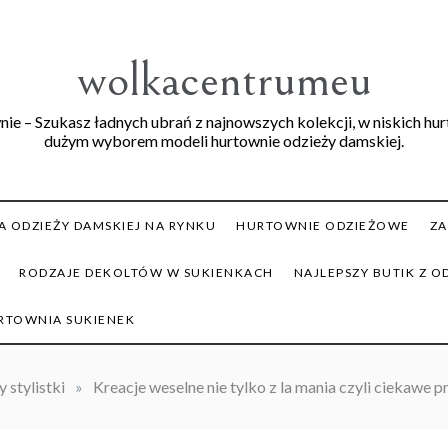
wolkacentrumeu
ie – Szukasz ładnych ubrań z najnowszych kolekcji, w niskich hu
dużym wyborem modeli hurtownie odzieży damskiej.
 ODZIEŻY DAMSKIEJ NA RYNKU
HURTOWNIE ODZIEŻOWE
ZA
RODZAJE DEKOLTÓW W SUKIENKACH
NAJLEPSZY BUTIK Z O
RTOWNIA SUKIENEK
 stylistki
»
Kreacje weselne nie tylko z la mania czyli ciekawe 