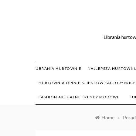
Skip
to
content
Ubrania hurtown
UBRANIA HURTOWNIE
NAJLEPSZA HURTOWNIA
HURTOWNIA OPINIE KLIENTÓW FACTORYPRICE
FASHION AKTUALNE TRENDY MODOWE
HU
Home
»
Porady