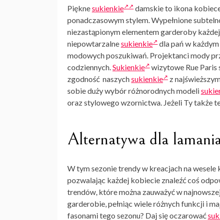
Piękne
sukienkie
damskie to ikona kobiece
ponadczasowym stylem. Wypełnione subtelnoś
niezastąpionym elementem garderoby każdej k
niepowtarzalne
sukienkie
dla pań w każdym 
modowych poszukiwań. Projektanci mody prze
codziennych.
Sukienkie
wizytowe Rue Paris s
zgodność naszych
sukienkie
z najświeższym
sobie duży wybór różnorodnych modeli
sukie
oraz stylowego wzornictwa. Jeżeli Ty także te
Alternatywa dla lamania 
W tym sezonie trendy w
kreacjach na wesele
k
pozwalając każdej kobiecie znaleźć coś odpow
trendów, które można zauważyć w najnowszej k
garderobie, pełniąc wiele różnych funkcji i 
fasonami tego sezonu? Daj się oczarować
suk