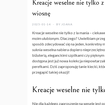
Kreacje weselne nie tylko z
wiosnę
2025-01-14
BY
JOANA
Kreacje weselne nie tylko z la mania
– ciekaw
moim ulubionym. Dlaczego? Uwielbiam przeglą
sposób zdecydować się na jeden, konkretny m
suknia weselna
nabiera dopiero nieprzeciętno
biżuterią, eleganckimi szpilkami czy pięknym
dostępna jest już nowa kolekcja
niepowtarzal
perełkami. Dziś zaproponuję tanie kiecki, któ
przegapić takiej okazji!
Kreacje weselne nie tyl
Nie dla każdego zaproszenie na wesele jest p