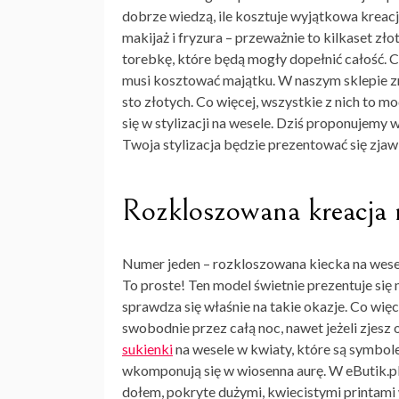
dobrze wiedzą, ile kosztuje
wyjątkowa kreac
makijaż i fryzura – przeważnie to kilkaset zło
torebkę, które będą mogły dopełnić całość. C
musi kosztować majątku. W naszym sklepie zna
sto złotych. Co więcej, wszystkie z nich to
się
w stylizacji na wesele
. Dziś proponujemy w
Twoja stylizacja będzie prezentować się zja
Rozkloszowana kreacja 
Numer jeden –
rozkloszowana kiecka na wese
To proste! Ten model świetnie prezentuje się 
sprawdza się właśnie na takie okazje. Co więc
swobodnie przez całą noc, nawet jeżeli zjesz
sukienki
na wesele w kwiaty, które są symbole
wkomponują się w wiosenna aurę. W eButik.pl
dołem, pokryte dużymi, kwiecistymi printami 