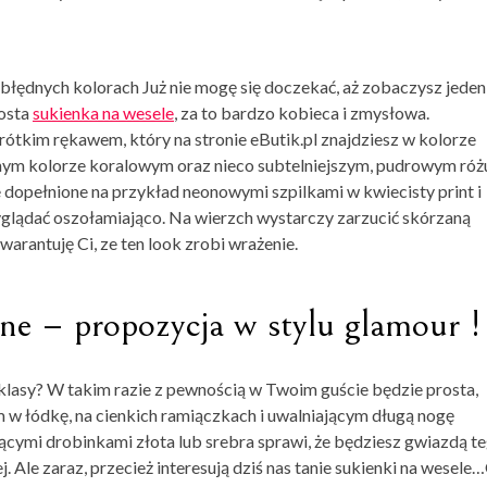
błędnych kolorach Już nie mogę się doczekać, aż zobaczysz jeden
rosta
sukienka na wesele
, za to bardzo kobieca i zmysłowa.
krótkim rękawem, który na stronie eButik.pl znajdziesz w kolorze
nym kolorze koralowym oraz nieco subtelniejszym, pudrowym róż
 dopełnione na przykład neonowymi szpilkami w kwiecisty print i
glądać oszołamiająco. Na wierzch wystarczy zarzucić skórzaną
arantuję Ci, ze ten look zrobi wrażenie.
lne – propozycja w stylu glamour !
i klasy? W takim razie z pewnością w Twoim guście będzie prosta,
 łódkę, na cienkich ramiączkach i uwalniającym długą nogę
cymi drobinkami złota lub srebra sprawi, że będziesz gwiazdą t
 Ale zaraz, przecież interesują dziś nas tanie sukienki na wesele