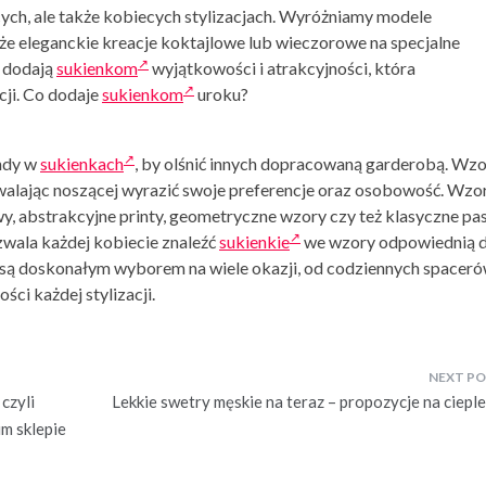
cych, ale także kobiecych stylizacjach. Wyróżniamy modele
że eleganckie kreacje koktajlowe lub wieczorowe na specjalne
 dodają
sukienkom
wyjątkowości i atrakcyjności, która
cji. Co dodaje
sukienkom
uroku?
endy w
sukienkach
, by olśnić innych dopracowaną garderobą. Wz
zwalając noszącej wyrazić swoje preferencje oraz osobowość. Wzo
 abstrakcyjne printy, geometryczne wzory czy też klasyczne pas
zwala każdej kobiecie znaleźć
sukienkie
we wzory odpowiednią d
są doskonałym wyborem na wiele okazji, od codziennych spacer
ści każdej stylizacji.
czyli
Lekkie swetry męskie na teraz – propozycje na cieple
im sklepie