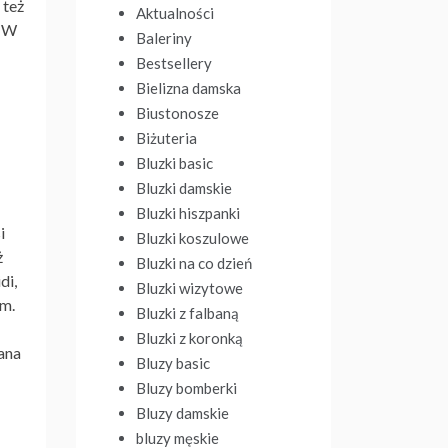
 też
Aktualności
. W
Baleriny
Bestsellery
Bielizna damska
Biustonosze
Biżuteria
Bluzki basic
Bluzki damskie
Bluzki hiszpanki
i
Bluzki koszulowe
ż
Bluzki na co dzień
di,
Bluzki wizytowe
em.
Bluzki z falbaną
Bluzki z koronką
ana
Bluzy basic
Bluzy bomberki
Bluzy damskie
bluzy męskie