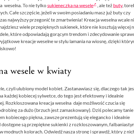
ja weselna
. To nie tylko
sukieneczka na wesele
, ale też
buty
, tore
tych. Całe szczęście, jeżeli w swoim posiadaniu masz już buty czy
zas najwyższy przegonić te zmartwienia! Kreacja weselna wcale n
jdziesz wiele przepięknych sukienek, które nie kosztują więcej n
 modele, które odpowiadają gorącym trendom i zdecydowanie spraw
yjątkowe kreacje weselne w stylu lamania na wiosnę, dzięki któr
wiskowo!
na wesele w kwiaty
le
, czyli ulubiony model kobiet. Zastanawiasz się, dlaczego tak jes
na każdej kobiecej sylwetce, do tego jest efektowny i idealnie
ej.
Rozkloszowana
kreacja weselna
daje możliwość czucia się
 odrobinę za dużo (brzuch jest zamaskowany). Dziś polecamy tanie
m kobiecego piękna, zawsze prezentują się elegancko i idealnie
 dostępne są przepiękne sukienki z rozkloszowanym, falbaniasty
w modnych kolorach. Odwiedź nasza stronę i sprawdź, który z nic