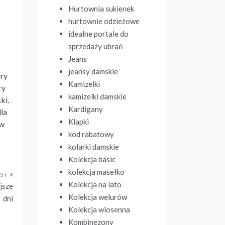
Hurtownia sukienek
hurtownie odzieżowe
idealne portale do
sprzedaży ubrań
Jeans
jeansy damskie
ory
Kamizelki
ry
kamizelki damskie
ki.
Kardigany
la
Klapki
ów
kod rabatowy
kolarki damskie
Kolekcja basic
kolekcja masełko
Kolekcja na lato
jsze
Kolekcja welurów
dni
Kolekcja wiosenna
Kombinezony