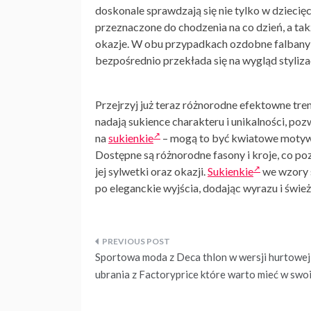
doskonale sprawdzają się nie tylko w dziecię
przeznaczone do chodzenia na co dzień, a tak
okazje. W obu przypadkach ozdobne falbany
bezpośrednio przekłada się na wygląd styliza
Przejrzyj już teraz różnorodne efektowne tr
nadają sukience charakteru i unikalności, po
na
sukienkie
– mogą to być kwiatowe motywy,
Dostępne są różnorodne fasony i kroje, co po
jej sylwetki oraz okazji.
Sukienkie
we wzory 
po eleganckie wyjścia, dodając wyrazu i świeżo
Nawigacja
Sportowa moda z Deca thlon w wersji hurtowej 
wpisu
ubrania z Factoryprice które warto mieć w swo