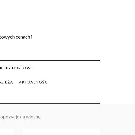
rtowych cenach i
KUPY HURTOWE
DZIEŻĄ
AKTUALNOŚCI
propozycje na wiosnę