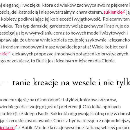
j elegancji i wdzięku, która od wieków zachwyca swoim pięknem 
cią, delikatnością i niepowtarzalnym charakterem,
sukienkie
ją
obiety, podkreślając jej kobiecość i wyjątkowość. Polecamy tani
wieku. Ten typ damskiej garderoby wciąż zachwyca i inspiruje do
ścigają się w wymyślaniu coraz to nowych modeli wizytowych i
prawiają, że ubrana w nie kobieta czuje się szykownie i elegancko
i trendami modowymi masz w pakiecie gratis! Wiele kobiet ceni
nkie
, ciekawych propozycji modnych połączeń kolorystycznych
go oczekujesz, to Butik jest idealnym miejscem dla Ciebie.
– tanie kreacje na wesele i nie tyl
oncentrują się na różnorodności stylów, kolorów i wzorów,
iedniego dla swojego gustu i preferencji. Oto kilka ogólnych
olekcji ze sklepu Butik. Sukienki odgrywają istotną rolę w damsk
mając szerokie zastosowanie. Chcesz być na bieżąco z najmodniejsz
ienkom
z Butik. Modne kreacje weselne z falbaną wbrew pozo