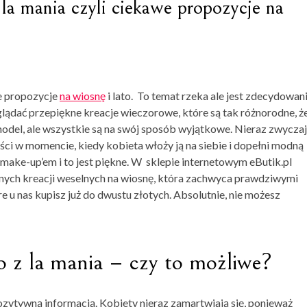
 la mania czyli ciekawe propozycje na
e propozycje
na wiosnę
i lato.
T
o temat rzeka ale jest zdecydowan
dać przepiękne kreacje wieczorowe, które są tak różnorodne, że
odel, ale wszystkie są na swój sposób wyjątkowe. Nieraz zwycza
ści w momencie, kiedy kobieta włoży ją na siebie i dopełni modną
 make-up’em i to jest piękne. W sklepie internetowym eButik.pl
nych kreacji weselnych na wiosnę
, która zachwyca prawdziwymi
re u nas kupisz już do dwustu złotych. Absolutnie, nie możesz
ko z la mania
– czy to możliwe?
ozytywną informacją. Kobiety nieraz zamartwiają się, ponieważ