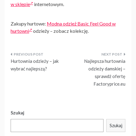
w sklepie
internetowym.
Zakupy hurtowe:
Modna odzież Basic Feel Good w
hurtowni
odzieży – zobacz kolekcję.
Nawigacja
Hurtownia odzieży – jak
Najlepsza hurtownia
wpisu
wybrać najlepszą?
odzieży damskiej –
sprawdź ofertę
Factoryprice.eu
Szukaj
Szukaj