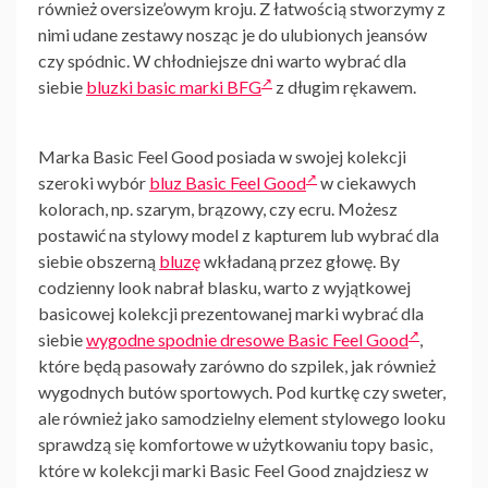
również oversize’owym kroju. Z łatwością stworzymy z
nimi udane zestawy nosząc je do ulubionych jeansów
czy spódnic. W chłodniejsze dni warto wybrać dla
siebie
bluzki basic marki BFG
z długim rękawem.
Marka Basic Feel Good
posiada w swojej kolekcji
szeroki wybór
bluz Basic Feel Good
w ciekawych
kolorach, np. szarym, brązowy, czy ecru. Możesz
postawić na stylowy model z kapturem lub wybrać dla
siebie obszerną
bluzę
wkładaną przez głowę. By
codzienny look nabrał blasku, warto z wyjątkowej
basicowej kolekcji prezentowanej marki wybrać dla
siebie
wygodne spodnie dresowe Basic Feel Good
,
które będą pasowały zarówno do szpilek, jak również
wygodnych butów sportowych. Pod kurtkę czy sweter,
ale również jako samodzielny element stylowego looku
sprawdzą się komfortowe w użytkowaniu topy basic,
które w kolekcji marki Basic Feel Good znajdziesz w