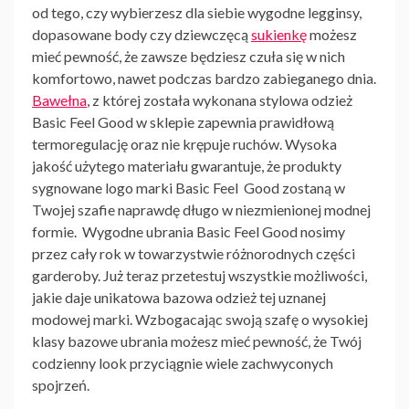
od tego, czy wybierzesz dla siebie wygodne legginsy,
dopasowane body czy dziewczęcą
sukienkę
możesz
mieć pewność, że zawsze będziesz czuła się w nich
komfortowo, nawet podczas bardzo zabieganego dnia.
Bawełna
, z której została wykonana
stylowa odzież
Basic Feel Good w sklepie
zapewnia prawidłową
termoregulację oraz nie krępuje ruchów. Wysoka
jakość użytego materiału gwarantuje, że produkty
sygnowane logo marki Basic Feel Good zostaną w
Twojej szafie naprawdę długo w niezmienionej modnej
formie.
Wygodne ubrania Basic Feel Good
nosimy
przez cały rok w towarzystwie różnorodnych części
garderoby. Już teraz przetestuj wszystkie możliwości,
jakie daje unikatowa bazowa odzież tej uznanej
modowej marki. Wzbogacając swoją szafę o wysokiej
klasy bazowe ubrania możesz mieć pewność, że Twój
codzienny look przyciągnie wiele zachwyconych
spojrzeń.