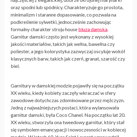
oraz spodni lub spódnicy. Charakteryzuje go prostota,
minimalizm i staranne dopasowanie, co pozwala na
podkreślenie sylwetki, jednocześnie zachowując
formalny charakter stroju house
bluza damska
.
Garnitur damski często jest wykonany z wysokiej
jakości materiałów, takich jak wełna, bawełna czy
poliester, a jego kolorystyka zazwyczaj oscyluje wokół
klasycznych barw, takich jak czerń, granat, szarość czy
biel.
Garnitury w damskiej modzie pojawiły się na początku
XX wieku, kiedy kobiety zaczęły wkraczać w sfery
zawodowe dotychczas zdominowane przez mężczyzn.
Jedną z najważniejszych postaci, która wylansowała
garnitur damski, była Coco Chanel. Na początku lat 20.
XX wieku, stworzyła ona tweedowy garnitur, który stał
się symbolem emancypacji i nowoczesności w kobiecej
modzie. W latach 60. Yves Saint Laurent wprowadził