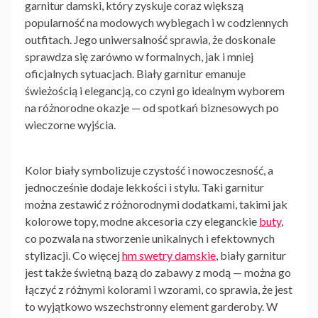
garnitur damski
, który zyskuje coraz większą
popularność na modowych wybiegach i w codziennych
outfitach. Jego uniwersalność sprawia, że doskonale
sprawdza się zarówno w formalnych, jak i mniej
oficjalnych sytuacjach. Biały garnitur emanuje
świeżością i elegancją, co czyni go idealnym wyborem
na różnorodne okazje — od spotkań biznesowych po
wieczorne wyjścia.
Kolor biały symbolizuje czystość i nowoczesność, a
jednocześnie dodaje lekkości i stylu. Taki garnitur
można zestawić z różnorodnymi dodatkami, takimi jak
kolorowe topy, modne akcesoria czy eleganckie
buty
,
co pozwala na stworzenie unikalnych i efektownych
stylizacji. Co więcej
hm swetry damskie
, biały garnitur
jest także świetną bazą do zabawy z modą — można go
łączyć z różnymi kolorami i wzorami, co sprawia, że jest
to wyjątkowo wszechstronny element garderoby. W