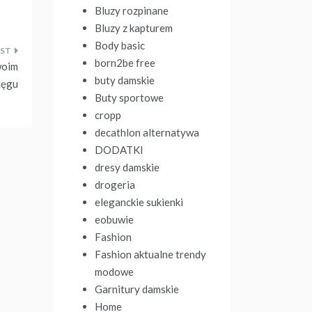
Bluzy rozpinane
Bluzy z kapturem
Body basic
born2be free
woim
buty damskie
ięgu
Buty sportowe
cropp
decathlon alternatywa
DODATKI
dresy damskie
drogeria
eleganckie sukienki
eobuwie
Fashion
Fashion aktualne trendy
modowe
Garnitury damskie
Home