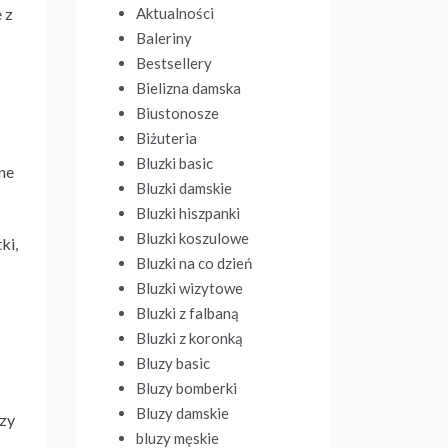
Aktualności
 z
Baleriny
Bestsellery
Bielizna damska
Biustonosze
Biżuteria
Bluzki basic
nne
Bluzki damskie
Bluzki hiszpanki
Bluzki koszulowe
ki,
Bluzki na co dzień
Bluzki wizytowe
Bluzki z falbaną
Bluzki z koronką
Bluzy basic
Bluzy bomberki
Bluzy damskie
szy
bluzy męskie