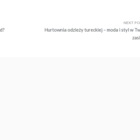
ąd?
Hurtownia odzieży tureckiej – moda i styl w T
zas