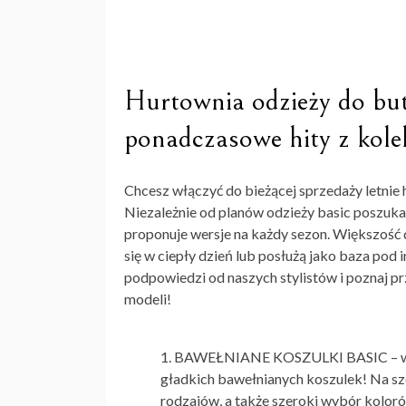
Hurtownia odzieży do but
ponadczasowe hity z kolek
Chcesz włączyć do bieżącej sprzedaży letnie 
Niezależnie od planów odzieży basic poszukaj
proponuje wersje na każdy sezon. Większość 
się w ciepły dzień lub posłużą jako baza pod 
podpowiedzi od naszych stylistów i poznaj p
modeli!
BAWEŁNIANE KOSZULKI BASIC – w of
gładkich bawełnianych koszulek! Na s
rodzajów, a także szeroki wybór koloró