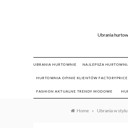
Skip
to
content
Ubrania hurtown
UBRANIA HURTOWNIE
NAJLEPSZA HURTOWNIA
HURTOWNIA OPINIE KLIENTÓW FACTORYPRICE
FASHION AKTUALNE TRENDY MODOWE
HU
Home
»
Ubrania w stylu 