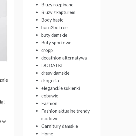
Bluzy rozpinane
Bluzy z kapturem
Body basic
born2be free
buty damskie
Buty sportowe
cropp
decathlon alternatywa
DODATKI
dresy damskie
znie
drogeria
eleganckie sukienki
eobuwie
ią!
Fashion
Fashion aktualne trendy
modowe
e w
Garnitury damskie
Home