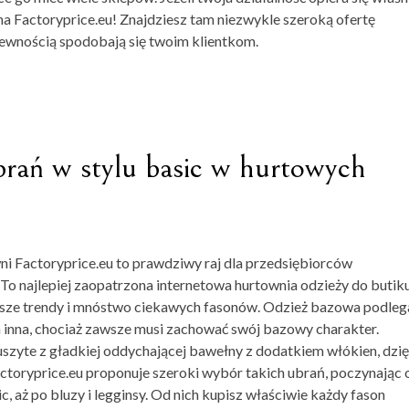
 na Factoryprice.eu! Znajdziesz tam niezwykle szeroką ofertę
pewnością spodobają się twoim klientkom.
brań w stylu basic w hurtowych
ni Factoryprice.eu to prawdziwy raj dla przedsiębiorców
 To najlepiej zaopatrzona
internetowa
hurtownia odzieży do butik
rętsze trendy i mnóstwo ciekawych fasonów. Odzież bazowa podleg
 inna, chociaż zawsze musi zachować swój bazowy charakter.
szyte z gładkiej oddychającej bawełny z dodatkiem włókien, dzię
toryprice.eu proponuje szeroki wybór takich ubrań, poczynając 
ic, aż po bluzy i legginsy. Od nich kupisz właściwie każdy fason