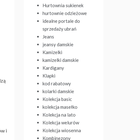
Hurtownia sukienek
hurtownie odzieżowe
idealne portale do
sprzedaży ubrań
Jeans
jeansy damskie
Kamizelki
kamizelki damskie
Kardigany
Klapki
dzą
kod rabatowy
kolarki damskie
Kolekcja basic
kolekcja masełko
Kolekcja na lato
Kolekcja welurów
ów i
Kolekcja wiosenna
Kombinezony