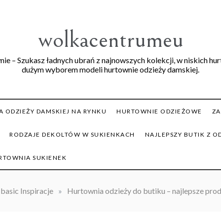
wolkacentrumeu
ie – Szukasz ładnych ubrań z najnowszych kolekcji, w niskich hu
dużym wyborem modeli hurtownie odzieży damskiej.
 ODZIEŻY DAMSKIEJ NA RYNKU
HURTOWNIE ODZIEŻOWE
ZA
RODZAJE DEKOLTÓW W SUKIENKACH
NAJLEPSZY BUTIK Z O
RTOWNIA SUKIENEK
basic Inspiracje
»
Hurtownia odzieży do butiku – najlepsze pro