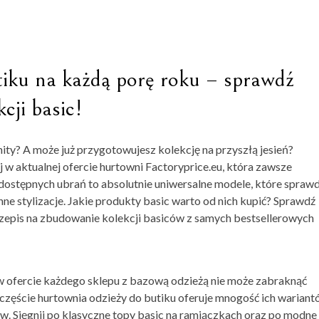
iku na każdą porę roku – sprawdź
cji basic!
hity? A może już przygotowujesz kolekcję na przyszłą jesień?
 w aktualnej ofercie hurtowni Factoryprice.eu, która zawsze
dostępnych ubrań to absolutnie uniwersalne modele, które spraw
inne stylizacje. Jakie produkty basic warto od nich kupić? Sprawdź
rzepis na zbudowanie kolekcji basiców z samych bestsellerowych
ercie każdego sklepu z bazową odzieżą nie może zabraknąć
zczęście
hurtownia odzieży do butiku
oferuje mnogość ich wariant
w. Sięgnij po klasyczne topy basic na ramiączkach oraz po modne