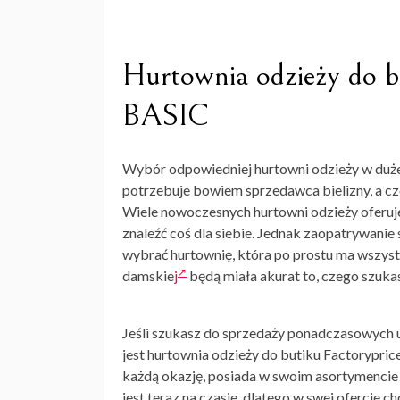
Hurtownia odzieży do b
BASIC
Wybór odpowiedniej hurtowni odzieży w dużej 
potrzebuje bowiem sprzedawca bielizny, a c
Wiele nowoczesnych hurtowni odzieży oferuje
znaleźć coś dla siebie. Jednak zaopatrywanie
wybrać hurtownię, która po prostu ma wszys
damskie
j
będą miała akurat to, czego szuka
Jeśli szukasz do sprzedaży ponadczasowyc
jest
hurtownia odzieży do butiku
Factoryprice
każdą okazję, posiada w swoim asortymencie
jest teraz na czasie, dlatego w swej ofercie c