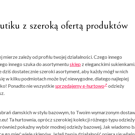
utiku z szeroką ofertą produktów
mierze zależy od profilu twojej działalności. Czego innego
zego innego szuka do asortymentu
sklep
z eleganckimi sukienkami
 dziś dostatecznie szeroki asortyment, aby każdy mógł w nich
 się w kilku podmiotach może być niewygodne, dlatego najlepiej
tko! Ponadto nie wszystkie
sprzedajemy e-hurtowo
odzieży
sz.
h ubrań damskich w stylu bazowym, to Twoim wymarzonym dosta
.eu! Ta hurtownia, oprócz szerokiej kolekcji różnego typu odzieży
 również pokaźny wybór modnej odzieży bazowej. Jak wiadomo b
hce go mieć wiele sklepów. Jeżeli twoja działalność opiera się właśn