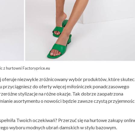
c z hurtowni Factoryprice.eu
j oferuje niezwykle zróżnicowany wybór produktów, które skutec
mu przyciągniesz do oferty więcej miłośniczek ponadczasowego
zeróżne stylizacje na różne okazje. Tak dobrze zaopatrzona
łnianie asortymentu o nowości będzie zawsze czystą przyjemnośc
spełniła Twoich oczekiwań? Przerzuć się na hurtowe zakupy onlin
kszego wyboru modnych ubrań damskich w stylu bazowym.