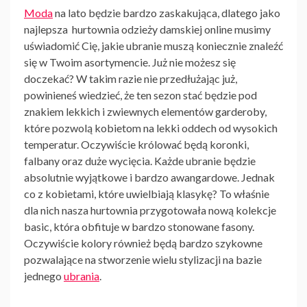
Moda
na lato będzie bardzo zaskakująca, dlatego jako
najlepsza hurtownia odzieży damskiej online
musimy
uświadomić Cię, jakie ubranie muszą koniecznie znaleźć
się w Twoim asortymencie. Już nie możesz się
doczekać? W takim razie nie przedłużając już,
powinieneś wiedzieć, że ten sezon stać będzie pod
znakiem lekkich i zwiewnych elementów garderoby,
które pozwolą kobietom na lekki oddech od wysokich
temperatur. Oczywiście królować będą koronki,
falbany oraz duże wycięcia. Każde ubranie będzie
absolutnie wyjątkowe i bardzo awangardowe. Jednak
co z kobietami, które uwielbiają klasykę? To właśnie
dla nich nasza hurtownia
przygotowała nową kolekcje
basic, która obfituje w bardzo stonowane fasony.
Oczywiście kolory również będą bardzo szykowne
pozwalające na stworzenie wielu stylizacji na bazie
jednego
ubrania
.