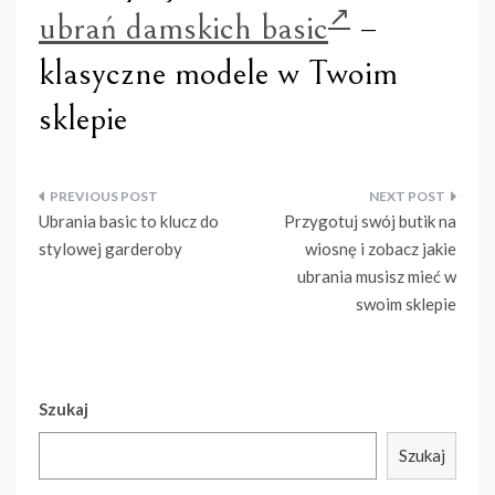
ubrań damskich basic
–
klasyczne modele w Twoim
sklepie
Nawigacja
Ubrania basic to klucz do
Przygotuj swój butik na
wpisu
stylowej garderoby
wiosnę i zobacz jakie
ubrania musisz mieć w
swoim sklepie
Szukaj
Szukaj