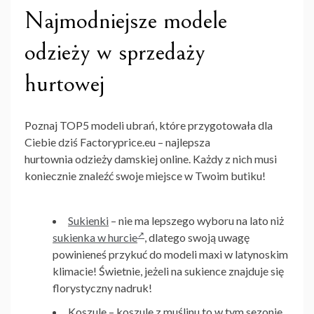
Najmodniejsze modele
odzieży w sprzedaży
hurtowej
Poznaj TOP5 modeli ubrań, które przygotowała dla
Ciebie dziś Factoryprice.eu –
najlepsza
hurtownia odzieży damskiej online.
Każdy z nich musi
koniecznie znaleźć swoje miejsce w Twoim butiku!
Sukienki
– nie ma lepszego wyboru na lato niż
sukienka w hurcie
, dlatego swoją uwagę
powinieneś przykuć do modeli maxi w latynoskim
klimacie! Świetnie, jeżeli na sukience znajduje się
florystyczny nadruk!
Koszule
– koszule z muślinu to w tym sezonie