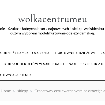
wolkacentrumeu
ie – Szukasz ładnych ubrań z najnowszych kolekcji, w niskich hu
dużym wyborem modeli hurtownie odzieży damskiej.
 ODZIEŻY DAMSKIEJ NA RYNKU
HURTOWNIE ODZIEŻOWE
ZA
RODZAJE DEKOLTÓW W SUKIENKACH
NAJLEPSZY BUTIK Z O
RTOWNIA SUKIENEK
Home
»
sklepy
»
Granatowo-ecru sweter oversize z rozcięci