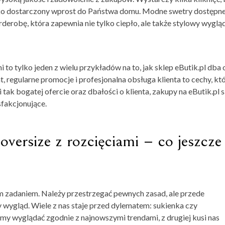
bko dostarczony wprost do Państwa domu. Modne swetry dostępn
rderobę, która zapewnia nie tylko ciepło, ale także stylowy wyglą
to tylko jeden z wielu przykładów na to, jak sklep eButik.pl dba 
, regularne promocje i profesjonalna obsługa klienta to cechy, kt
i tak bogatej ofercie oraz dbałości o klienta, zakupy na eButik.pl 
sfakcjonujące.
versize z rozcięciami – co jeszcze
ym zadaniem. Należy przestrzegać pewnych zasad, ale przede
 wygląd. Wiele z nas staje przed dylematem: sukienka czy
emy wyglądać zgodnie z najnowszymi trendami, z drugiej kusi nas