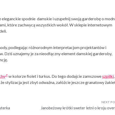
e
eleganckie spodnie damskie
i uzupełnij swoją garderobę o modn
acjami, które zachwycą wszystkich wokół. W sklepie internetowym
eli.
 mody, podlegając różnorodnym interpretacjom projektantów i
w. Dziś uznajemy je za nieodłączny element damskiej garderoby,
ncję.
chy
w kolorze fiolet i turkus. Do tego dodajcie zamszowe
szpilki
,
 że stylizacja jest zbyt odważna, załóżcie jeszcze granatowy żakiet
uterka
Janobeżowy krótki sweter letni o kroju over