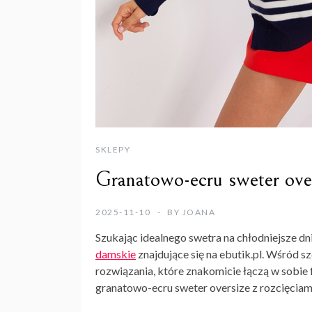
SKLEPY
Granatowo-ecru sweter over
2025-11-10
BY
JOANA
Szukając idealnego swetra na chłodniejsze dn
damskie
znajdujące się na ebutik.pl. Wśród 
rozwiązania, które znakomicie łączą w sobie 
granatowo-ecru sweter oversize z rozcięciami,