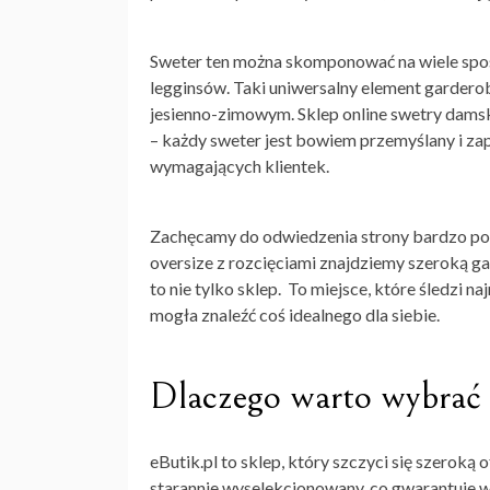
Sweter ten można skomponować na wiele spos
legginsów. Taki uniwersalny element garderob
jesienno-zimowym. Sklep online swetry damskie
– każdy sweter jest bowiem przemyślany i za
wymagających klientek.
Zachęcamy do odwiedzenia strony bardzo pop
oversize z rozcięciami znajdziemy szeroką g
to nie tylko sklep. To miejsce, które śledzi n
mogła znaleźć coś idealnego dla siebie.
Dlaczego warto wybrać 
eButik.pl to sklep, który szczyci się szeroką
starannie wyselekcjonowany, co gwarantuje w