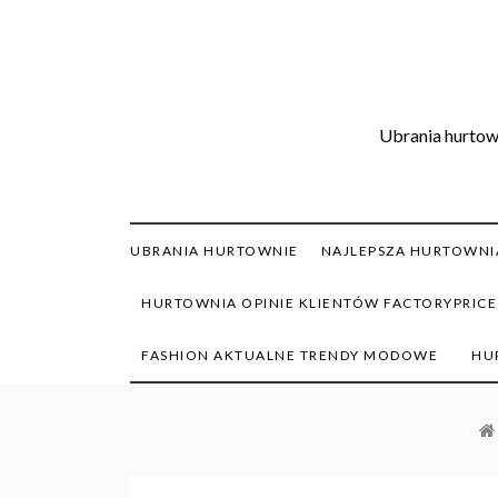
Skip
to
content
Ubrania hurtown
UBRANIA HURTOWNIE
NAJLEPSZA HURTOWNIA
HURTOWNIA OPINIE KLIENTÓW FACTORYPRICE
FASHION AKTUALNE TRENDY MODOWE
HU