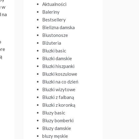
Aktualności
e w
Baleriny
d na
Bestsellery
Bielizna damska
Biustonosze
o
Biżuteria
óre
Bluzki basic
są
Bluzki damskie
Bluzki hiszpanki
Bluzki koszulowe
Bluzki na co dzień
Bluzki wizytowe
Bluzki z falbaną
Bluzki z koronką
Bluzy basic
Bluzy bomberki
Bluzy damskie
bluzy męskie