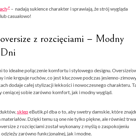
kach
– nadają sukience charakter i sprawiają, że strój wygląda
 lub casualowo!
oversize z rozcięciami – Modny
 Dni
i to idealne połączenie komfortu i stylowego designu. Oversize’o
ny i nie krępuje ruchów, co jest kluczowe podczas jesienno-zimow
ch dodaje całej stylizacji lekkości i nowoczesnego charakteru. T
y ceniącej sobie zarówno komfort, jak i modny wygląd.
oduktów,
sklep
eButik.pl dba o to, aby swetry damskie, które znajd
 materiałów. Dzięki temu są one nie tylko piękne, ale również trwał
oversize z rozcięciami został wykonany z myślą o zaspokojeniu
odzieży zarówno funkcjonalnej, jak i modne.