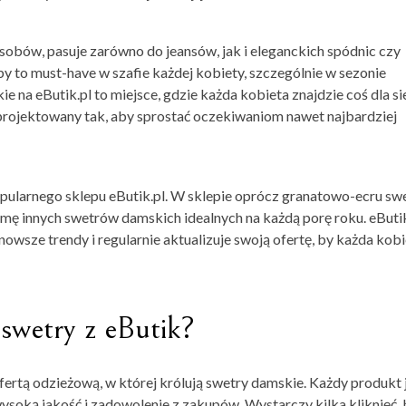
obów, pasuje zarówno do jeansów, jak i eleganckich spódnic czy
y to must-have w szafie każdej kobiety, szczególnie w sezonie
 na eButik.pl to miejsce, gdzie każda kobieta znajdzie coś dla si
projektowany tak, aby sprostać oczekiwaniom nawet najbardziej
ularnego sklepu eButik.pl. W sklepie oprócz granatowo-ecru sw
amę innych swetrów damskich idealnych na każdą porę roku. eButik
ajnowsze trendy i regularnie aktualizuje swoją ofertę, by każda kob
swetry z eButik?
 ofertą odzieżową, w której królują swetry damskie. Każdy produkt 
ysoką jakość i zadowolenie z zakupów. Wystarczy kilka kliknięć, 