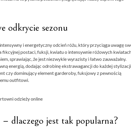
we odkrycie sezonu
o intensywny i energetyczny odcień różu, który przyciąga uwagę sw
fikcyjnej postaci, fuksji, kwiatu o intensywnie różowych kwiatach
em, sprawiając, że jest niezwykle wyrazisty i łatwo zauważalny.
ną energią, dodając odrobinę ekstrawagancji do każdej stylizacji
cent czy dominujący element garderoby, fuksjowy z pewnością
demu outfitowi.
rtowni odzieży online
 – dlaczego jest tak popularna?