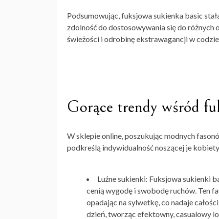
Podsumowując,
fuksjowa sukienka basic
stał
zdolność do dostosowywania się do różnych ok
świeżości i odrobinę ekstrawagancji w codzi
Gorące trendy wśród fu
W sklepie online, poszukując modnych fasonów
podkreślą indywidualność noszącej je kobiety
Luźne sukienki:
Fuksjowa sukienki b
cenią wygodę i swobodę ruchów. Ten fas
opadając na sylwetkę, co nadaje całości 
dzień, tworząc efektowny, casualowy l