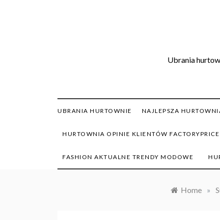
Skip
to
content
Ubrania hurtown
UBRANIA HURTOWNIE
NAJLEPSZA HURTOWNIA
HURTOWNIA OPINIE KLIENTÓW FACTORYPRICE
FASHION AKTUALNE TRENDY MODOWE
HU
Home
»
S