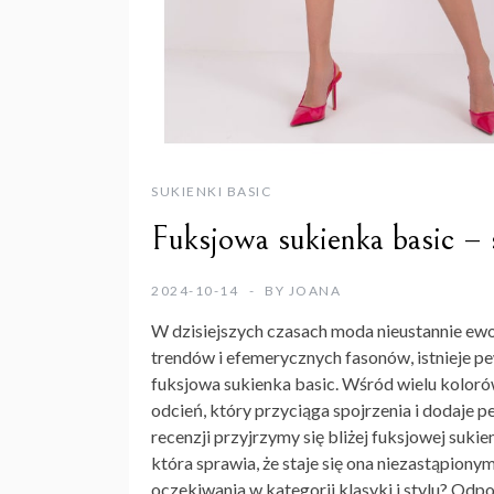
SUKIENKI BASIC
Fuksjowa sukienka basic – 
2024-10-14
BY
JOANA
W dzisiejszych czasach moda nieustannie ewol
trendów i efemerycznych fasonów, istnieje 
fuksjowa sukienka basic
. Wśród wielu kolorów
odcień, który przyciąga spojrzenia i dodaje 
recenzji przyjrzymy się bliżej fuksjowej sukie
która sprawia, że staje się ona niezastąpion
oczekiwania w kategorii klasyki i stylu? Odp