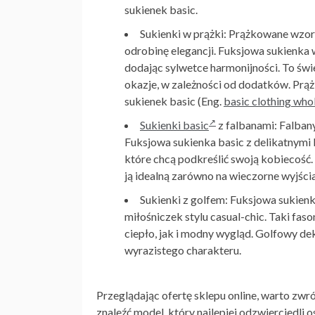
sukienek basic
.
Sukienki w prążki: Prążkowane wzo
odrobinę elegancji. Fuksjowa sukienka
dodając sylwetce harmonijności. To świe
okazje, w zależności od dodatków. Prą
sukienek basic (Eng.
basic clothing who
Sukienki basic
z falbanami: Falbany
Fuksjowa sukienka basic
z delikatnymi
które chcą podkreślić swoją kobiecość
ją idealną zarówno na wieczorne wyjścia
Sukienki z golfem: Fuksjowa sukienk
miłośniczek stylu casual-chic. Taki fa
ciepło, jak i modny wygląd. Golfowy dek
wyrazistego charakteru.
Przeglądając ofertę sklepu online, warto zw
znaleźć model, który najlepiej odzwierciedli 