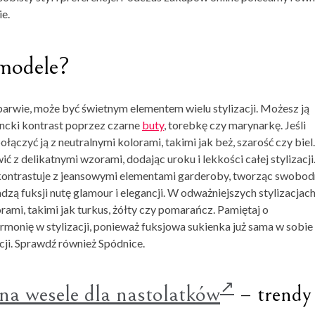
e.
 modele?
 barwie, może być świetnym elementem wielu stylizacji. Możesz ją
ancki kontrast poprzez czarne
buty
, torebkę czy marynarkę. Jeśli
łączyć ją z neutralnymi kolorami, takimi jak beż, szarość czy biel.
 z delikatnymi wzorami, dodając uroku i lekkości całej stylizacji
nie kontrastuje z jeansowymi elementami garderoby, tworząc swobo
dzą fuksji nutę glamour i elegancji. W odważniejszych stylizacjac
rami, takimi jak turkus, żółty czy pomarańcz. Pamiętaj o
onię w stylizacji, ponieważ fuksjowa sukienka już sama w sobie
cji. Sprawdź również Spódnice.
na wesele dla nastolatków
– trendy