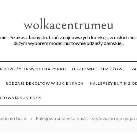
wolkacentrumeu
ie – Szukasz ładnych ubrań z najnowszych kolekcji, w niskich hu
dużym wyborem modeli hurtownie odzieży damskiej.
 ODZIEŻY DAMSKIEJ NA RYNKU
HURTOWNIE ODZIEŻOWE
ZA
RODZAJE DEKOLTÓW W SUKIENKACH
NAJLEPSZY BUTIK Z O
RTOWNIA SUKIENEK
ukienki basic
»
Fuksjowa sukienka basic – stylowa propozycja n