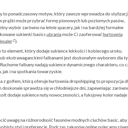
ry to ponadczasowy motyw, który zawsze wprowadza do stylizacj
 w prążki może przybrać formę pionowych lub poziomych pasów,
tny wybór zarówno na letnie spacery, jak i na bardziej formalne
żkowane sukienki basics
ubrania
może Ci zaoferować
hurtownia
lesaler
).
 to element, który dodaje sukience lekkości i kobiecego uroku.
 lub ekstrawaganckimi falbanami jest doskonałym wyborem dla ty
. Ruchome falbany nadają sukience dynamicznego charakteru, co c
, jak i na spotkania towarzyskie.
a z golfem, którą oferuje hurtownia dropshipping to propozycja d
son doskonale sprawdza się w chłodniejsze dni, zapewniając zarówn
olt dodaje sukience nuty nowoczesności, a fuksjowy kolor nadaje 
rócić uwagę na różnorodność fasonów modnych ciuchów basic, aby
osobisty styl i preferencje. Podczas zakupów online polecamy równ