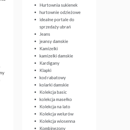
Hurtownia sukienek
hurtownie odzieżowe
idealne portale do
sprzedaży ubrań
Jeans
jeansy damskie
Kamizelki
kamizelki damskie
Kardigany
.
Klapki
dny
kod rabatowy
h
kolarki damskie
Kolekcja basic
kolekcja masełko
Kolekcja na lato
Kolekcja welurów
Kolekcja wiosenna
Kombinezony