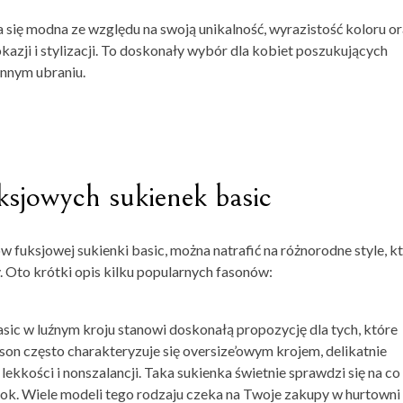
a się modna ze względu na swoją unikalność, wyrazistość koloru o
azji i stylizacji. To doskonały wybór dla kobiet poszukujących
ennym ubraniu.
ksjowych sukienek basic
 fuksjowej sukienki basic, można natrafić na różnorodne style, k
. Oto krótki opis kilku popularnych fasonów:
asic
w luźnym kroju stanowi doskonałą propozycję dla tych, które
on często charakteryzuje się oversize’owym krojem, delikatnie
lekkości i nonszalancji. Taka sukienka świetnie sprawdzi się na co
ook. Wiele modeli tego rodzaju czeka na Twoje zakupy w
hurtowni