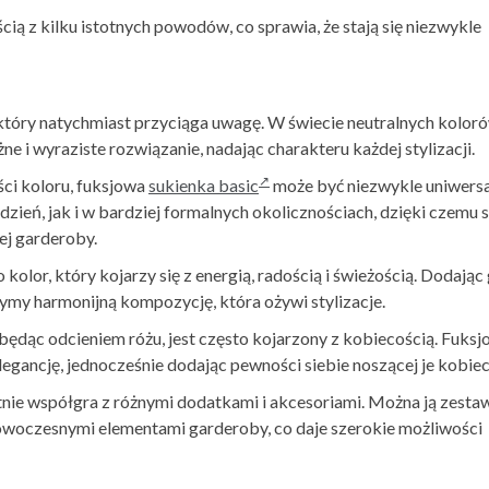
cią z kilku istotnych powodów, co sprawia, że stają się niezwykle
 który natychmiast przyciąga uwagę. W świecie neutralnych kolor
e i wyraziste rozwiązanie, nadając charakteru każdej stylizacji.
ci koloru,
fuksjowa
sukienka basic
może być niezwykle uniwersa
zień, jak i w bardziej formalnych okolicznościach, dzięki czemu s
j garderoby.
o kolor, który kojarzy się z energią, radością i świeżością. Dodając
zymy harmonijną kompozycję, która ożywi stylizacje.
będąc odcieniem różu, jest często kojarzony z kobiecością.
Fuksj
elegancję, jednocześnie dodając pewności siebie noszącej je kobiec
tnie współgra z różnymi dodatkami i akcesoriami. Można ją zesta
nowoczesnymi elementami garderoby, co daje szerokie możliwości