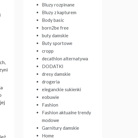
Bluzy rozpinane
Bluzy z kapturem
i
Body basic
born2be free
buty damskie
Buty sportowe
cropp
decathlon alternatywa
ch,
DODATKI
zyni
dresy damskie
drogeria
la
eleganckie sukienki
o
eobuwie
jej
Fashion
Fashion aktualne trendy
modowe
Garnitury damskie
Home
ież