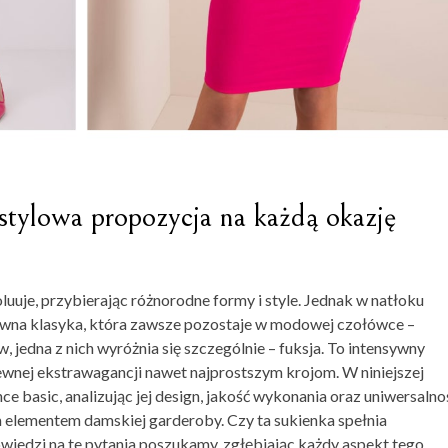
stylowa propozycja na każdą okazję
uuje, przybierając różnorodne formy i style. Jednak w natłoku
pewna klasyka, która zawsze pozostaje w modowej czołówce –
, jedna z nich wyróżnia się szczególnie – fuksja. To intensywny
pewnej ekstrawagancji nawet najprostszym krojom. W niniejszej
nce basic, analizując jej design, jakość wykonania oraz uniwersalno
ym elementem damskiej garderoby. Czy ta sukienka spełnia
owiedzi na te pytania poszukamy, zgłębiając każdy aspekt tego