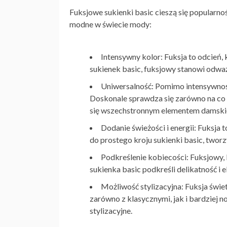
Fuksjowe sukienki basic cieszą się popularnoś
modne w świecie mody:
Intensywny kolor: Fuksja to odcień,
sukienek basic, fuksjowy stanowi odważn
Uniwersalność: Pomimo intensywnoś
Doskonale sprawdza się zarówno na co d
się wszechstronnym elementem damskie
Dodanie świeżości i energii: Fuksja t
do prostego kroju sukienki basic, twor
Podkreślenie kobiecości: Fuksjowy, 
sukienka basic
podkreśli delikatność i 
Możliwość stylizacyjna: Fuksja świe
zarówno z klasycznymi, jak i bardziej 
stylizacyjne.