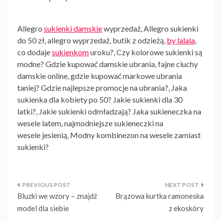
Allegro
sukienki damskie
wyprzedaż, Allegro sukienki
do 50 zł, allegro wyprzedaż, butik z odzieżą,
by lalala
,
co dodaje
sukienkom
uroku?, Czy kolorowe sukienki są
modne? Gdzie kupować damskie ubrania, fajne ciuchy
damskie online, gdzie kupować markowe ubrania
taniej? Gdzie najlepsze promocje na ubrania?, Jaka
sukienka dla kobiety po 50? Jakie sukienki dla 30
latki?, Jakie sukienki odmładzają? Jaka sukieneczka na
wesele latem, najmodniejsze sukieneczki na
wesele jesienią, Modny kombinezon na wesele zamiast
sukienki?
Nawigacja
Bluzki we wzory – znajdź
Brązowa kurtka ramoneska
wpisu
model dla siebie
z ekoskóry