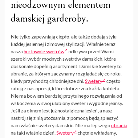
nieodzownym elementem
damskiej garderoby.
Nie tylko zapewniają ciepło, ale także dodają stylu
każdej jesiennej i zimowej stylizacji. Właśnie teraz
nasza
hurtownie swetrów
odkrywa przed Wami
szeroki wybór modnych swetrów damskich, które
doskonale dopełnią asortyment Damskie
Swetery
to
ubranie, za którym zaczynamy rozglądać się co roku,
kiedy przychodzą chłodniejsze dni.
Swetery
często
ratują z nas opresji, które dobrze zna każda kobieta.
Nie ma bowiem bardziej przytulnego rozwiązania od
wskoczenia w swój ulubiony
sweter
i wygodne jeansy.
Jeśli za oknem jest już nostalgiczna jesień, a nasz
nastrój się z nią utożsamia, z pomocą będą spieszyć
nam właśnie
swetery damskie
. Nie ma lepszego
ubrania
na taki właśnie dzień.
Swetery
chętnie wkładamy,