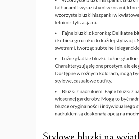
falbanami i wyrazistymi wzorami, które 
wzorzyste bluzki hiszpanki w kwiatow
letnimi stylizacjami.
Fajne bluzki
z koronką: Delikatne b
i kobiecego uroku do każdej stylizacj
swetrami, tworząc subtelne i eleganckie
Luźne gładkie bluzki: Luźne, gładkie
Charakteryzują się one prostym, ale e
Dostępne w różnych kolorach, mogą by
stylowe, casualowe outfity.
Bluzki z nadrukiem:
Fajne bluzki
z n
wiosennej garderoby. Mogą to być nadruk
bluzce oryginalności i indywidualnego s
nadrukiem są doskonałą opcją na modny
Stylowe bluzki na wyją