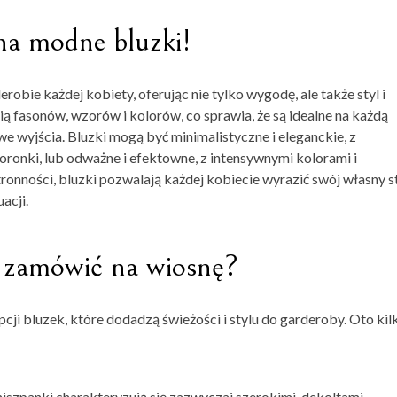
na modne bluzki!
bie każdej kobiety, oferując nie tylko wygodę, ale także styl i
 fasonów, wzorów i kolorów, co sprawia, że są idealne na każdą
 wyjścia. Bluzki mogą być minimalistyczne i eleganckie, z
koronki, lub odważne i efektowne, z intensywnymi kolorami i
onności, bluzki pozwalają każdej kobiecie wyrazić swój własny st
acji.
o zamówić na wiosnę?
ji bluzek, które dodadzą świeżości i stylu do garderoby. Oto kil
hiszpanki charakteryzują się zazwyczaj szerokimi, dekoltami,