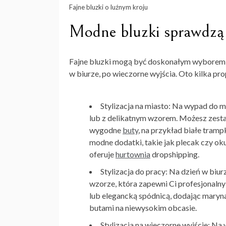
Fajne bluzki o luźnym kroju
Modne bluzki sprawdzą 
Fajne bluzki
mogą być doskonałym wyborem na
w biurze, po wieczorne wyjścia. Oto kilka prop
Stylizacja na miasto: Na wypad do m
lub z delikatnym wzorem. Możesz zesta
wygodne
buty
, na przykład białe tram
modne dodatki, takie jak plecak czy ok
oferuje
hurtownia
dropshipping.
Stylizacja do pracy: Na dzień w biu
wzorze, która zapewni Ci profesjonalny
lub elegancką spódnicą, dodając marynar
butami na niewysokim obcasie.
Stylizacja na wieczorne wyjście: Na