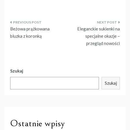
Nawigacja
Beżowa prążkowana
Eleganckie sukienki na
wpisu
bluzka z koronką
specjalne okazje –
przegląd nowości
Szukaj
Szukaj
Ostatnie wpisy