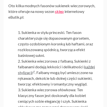
Oto kilka modnych fasonów sukienek wieczorowych,
które oferuje na nowy sezon
sklep
internetowy
eButik.pl:
Sukienka w stylu princeski.
Ten fason
charakteryzuje się dopasowanym gorsetem,
często ozdobionym koronką lub haftami, oraz
rozkloszowaną spódnicą, tworząca efekt
baśniowej sukni.
Sukienka wieczorowa z falbaną.
Sukienki z
falbanami dodają lekkości i delikatności
każdej
stylizacji
. Falbany mogą być umieszczone na
rękawach, dekolcie lub dolnej części sukienki,
tworząc efektowny i romantyczny wygląd.
Sukienka wieczorowa ołówkowa:
Ten
klasyczny fason jest doskonały dla kobiet
ceniących sobie elegancję i szyk. Sukienka
ołówkowa ma zazwyczaj dopasowany krój,