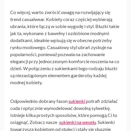
Co więcej, warto zwrócić uwagę na rozwijający się
trend casualwear. Kobiety coraz częściej wybierają
ubrania, które łączą w sobie wygodę i styl. Bluzki takie
jak ta, wykonane z bawełny i ozdobione modnymi
dodatkami, idealnie wpisują się w obecne potrzeby
rynku modowego. Casualowy styl ubrań zyskuje na
popularności, ponieważ pozwala na zachowanie
elegancji przy jednoczesnym komforcie noszenia na co
dzień. W połączeniu z sukienkami tego rodzaju bluzki
są niezastąpionym elementem garderoby każdej
modnej kobiety.
Odpowiednio dobrany fason
sukienki
potrafi zdziałać
cuda i optycznie wymodelować dowolną sylwetkę.
Istnieje kilka prostych sposobów, które pomogą Ci to
osiągnąć. Zobacz nasze
sukienki na weselu
. Sukienki
towarzyszą kobietom od stuleci i stały się słusznie