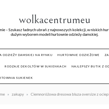
wolkacentrumeu
ie – Szukasz ładnych ubrań z najnowszych kolekcji, w niskich hu
dużym wyborem modeli hurtownie odzieży damskiej.
 ODZIEŻY DAMSKIEJ NA RYNKU
HURTOWNIE ODZIEŻOWE
ZA
RODZAJE DEKOLTÓW W SUKIENKACH
NAJLEPSZY BUTIK Z O
RTOWNIA SUKIENEK
me
»
zakupy
»
Ciemnoróżowa dresowa bluza oversize z ociep