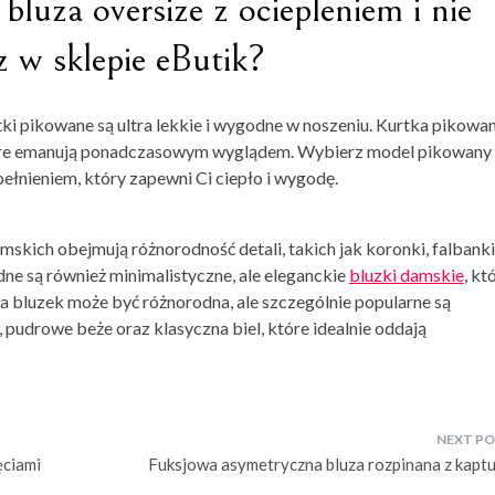
uza oversize z ociepleniem i nie
z w sklepie eButik?
tki pikowane
są ultra lekkie i wygodne w noszeniu.
Kurtka pikowa
tóre emanują ponadczasowym wyglądem. Wybierz model pikowany
łnieniem, który zapewni Ci ciepło i wygodę.
skich obejmują różnorodność detali, takich jak koronki, falbanki
ne są również minimalistyczne, ale eleganckie
bluzki damskie
, kt
ka bluzek może być różnorodna, ale szczególnie popularne są
 pudrowe beże oraz klasyczna biel, które idealnie oddają
ęciami
Fuksjowa asymetryczna bluza rozpinana z kapt