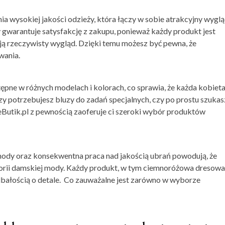
nia wysokiej jakości odzieży, która łączy w sobie atrakcyjny wyglą
 gwarantuje satysfakcję z zakupu, ponieważ każdy produkt jest
ają rzeczywisty wygląd. Dzięki temu możesz być pewna, że
wania.
ępne w różnych modelach i kolorach, co sprawia, że każda kobiet
 czy potrzebujesz bluzy do zadań specjalnych, czy po prostu szukas
, eButik.pl z pewnością zaoferuje ci szeroki wybór produktów
mody oraz konsekwentna praca nad jakością ubrań powodują, że
tegorii damskiej mody. Każdy produkt, w tym ciemnoróżowa dresowa
dbałością o detale. Co zauważalne jest zarówno w wyborze