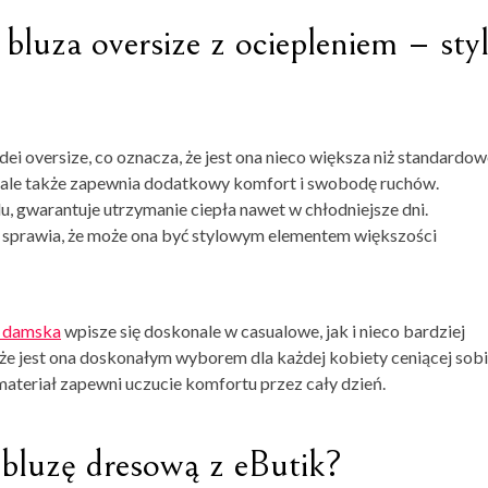
uza oversize z ociepleniem – styl
ei oversize, co oznacza, że jest ona nieco większa niż standardo
e, ale także zapewnia dodatkowy komfort i swobodę ruchów.
, gwarantuje utrzymanie ciepła nawet w chłodniejsze dni.
i sprawia, że może ona być stylowym elementem większości
a damska
wpisze się doskonale w casualowe, jak i nieco bardziej
, że jest ona doskonałym wyborem dla każdej kobiety ceniącej sob
materiał zapewni uczucie komfortu przez cały dzień.
bluzę dresową z eButik?