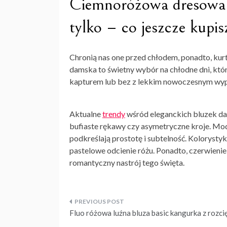
Ciemnoróżowa dresowa bl
tylko – co jeszcze kupis
Chronią nas one przed chłodem, ponadto,
kur
damska
to świetny wybór na chłodne dni, k
kapturem lub bez z lekkim nowoczesnym wype
Aktualne
trendy
wśród eleganckich bluzek dam
bufiaste rękawy czy asymetryczne kroje. Mod
podkreślają prostotę i subtelność. Kolorysty
pastelowe odcienie różu. Ponadto, czerwienie,
romantyczny nastrój tego święta.
Nawigacja
Fluo różowa luźna bluza basic kangurka z rozci