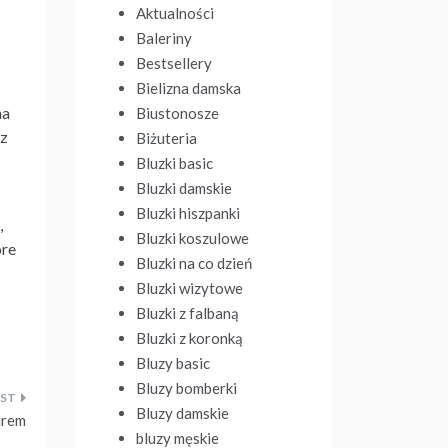
Aktualności
Baleriny
Bestsellery
Bielizna damska
na
Biustonosze
 z
Biżuteria
Bluzki basic
Bluzki damskie
Bluzki hiszpanki
,
Bluzki koszulowe
óre
Bluzki na co dzień
Bluzki wizytowe
Bluzki z falbaną
Bluzki z koronką
Bluzy basic
Bluzy bomberki
Bluzy damskie
urem
bluzy męskie