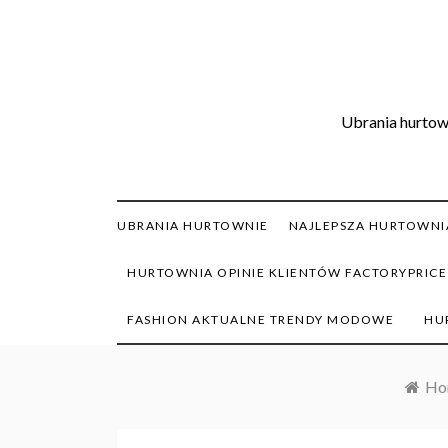
Skip
to
content
Ubrania hurtown
UBRANIA HURTOWNIE
NAJLEPSZA HURTOWNIA
HURTOWNIA OPINIE KLIENTÓW FACTORYPRICE
FASHION AKTUALNE TRENDY MODOWE
HU
Ho