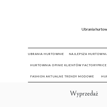
Skip
to
content
Ubrania hurtown
UBRANIA HURTOWNIE
NAJLEPSZA HURTOWNIA
HURTOWNIA OPINIE KLIENTÓW FACTORYPRICE
FASHION AKTUALNE TRENDY MODOWE
HU
Wyprzedaż