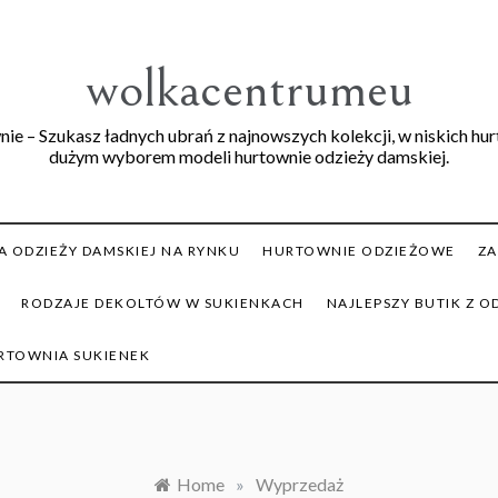
wolkacentrumeu
ie – Szukasz ładnych ubrań z najnowszych kolekcji, w niskich hu
dużym wyborem modeli hurtownie odzieży damskiej.
 ODZIEŻY DAMSKIEJ NA RYNKU
HURTOWNIE ODZIEŻOWE
ZA
RODZAJE DEKOLTÓW W SUKIENKACH
NAJLEPSZY BUTIK Z O
RTOWNIA SUKIENEK
Home
»
Wyprzedaż