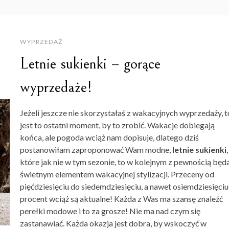
WYPRZEDAŻ
Letnie sukienki – gorące
wyprzedaże!
Jeżeli jeszcze nie skorzystałaś z wakacyjnych wyprzedaży, t
jest to ostatni moment, by to zrobić. Wakacje dobiegają
końca, ale pogoda wciąż nam dopisuje, dlatego dziś
postanowiłam zaproponować Wam modne,
letnie sukienki
,
które jak nie w tym sezonie, to w kolejnym z pewnością będ
świetnym elementem wakacyjnej stylizacji. Przeceny od
pięćdziesięciu do siedemdziesięciu, a nawet osiemdziesięciu
procent wciąż są aktualne! Każda z Was ma szansę znaleźć
perełki modowe i to za grosze! Nie ma nad czym się
zastanawiać. Każda okazja jest dobra, by wskoczyć w