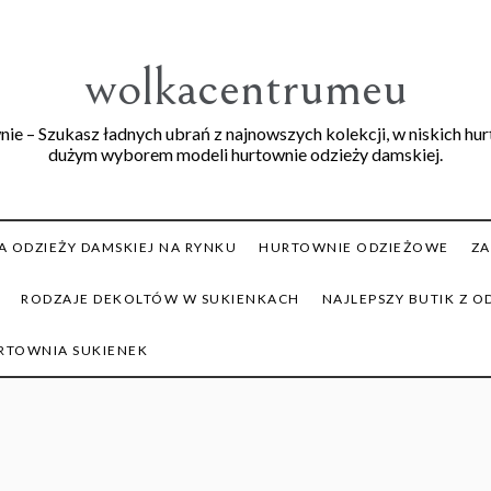
wolkacentrumeu
ie – Szukasz ładnych ubrań z najnowszych kolekcji, w niskich hu
dużym wyborem modeli hurtownie odzieży damskiej.
 ODZIEŻY DAMSKIEJ NA RYNKU
HURTOWNIE ODZIEŻOWE
ZA
RODZAJE DEKOLTÓW W SUKIENKACH
NAJLEPSZY BUTIK Z O
RTOWNIA SUKIENEK