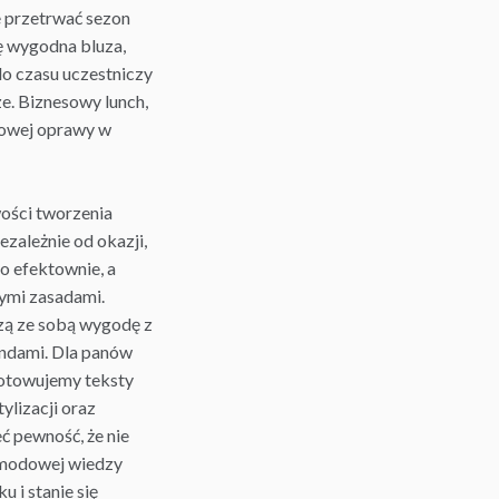
e przetrwać sezon
ię wygodna bluza,
do czasu uczestniczy
e. Biznesowy lunch,
owej oprawy w
ości tworzenia
ezależnie od okazji,
o efektownie, a
ymi zasadami.
zą ze sobą wygodę z
ndami. Dla panów
gotowujemy teksty
ylizacji oraz
ć pewność, że nie
 modowej wiedzy
i stanie się