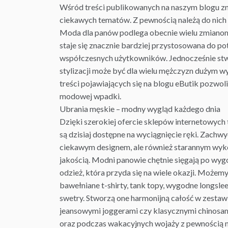
Wśród treści publikowanych na naszym blogu z
ciekawych tematów. Z pewnością należą do nich 
Moda
dla panów podlega obecnie wielu zmianom
staje się znacznie bardziej przystosowana do po
współczesnych użytkowników. Jednocześnie stw
stylizacji może być dla wielu mężczyzn dużym w
treści pojawiających się na blogu eButik pozwoli
modowej wpadki.
Ubrania męskie – modny wygląd każdego dnia
Dzięki szerokiej ofercie sklepów internetowych
są dzisiaj dostępne na wyciągnięcie ręki. Zachwy
ciekawym designem, ale również starannym wyk
jakością. Modni panowie chętnie sięgają po wyg
odzież, która przyda się na wiele okazji. Możem
bawełniane t-shirty, tank topy, wygodne longslee
swetry. Stworzą one harmonijną całość w zesta
jeansowymi joggerami czy klasycznymi chinosami
oraz podczas wakacyjnych wojaży z pewnością n