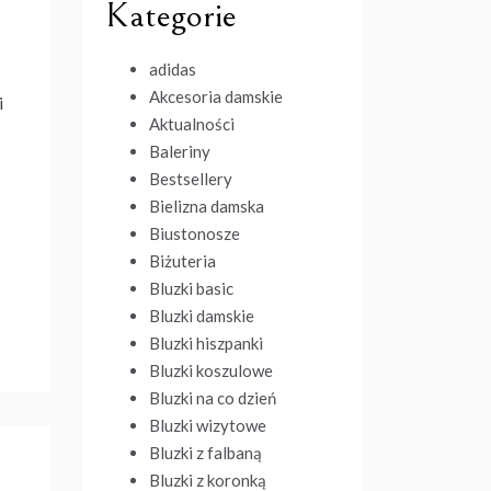
Kategorie
adidas
Akcesoria damskie
i
Aktualności
Baleriny
Bestsellery
Bielizna damska
Biustonosze
Biżuteria
Bluzki basic
Bluzki damskie
Bluzki hiszpanki
Bluzki koszulowe
Bluzki na co dzień
Bluzki wizytowe
Bluzki z falbaną
Bluzki z koronką