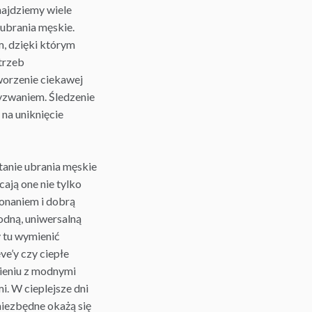
najdziemy wiele
ubrania męskie.
, dzięki którym
trzeb
orzenie ciekawej
yzwaniem. Śledzenie
 na uniknięcie
tanie ubrania
męskie
cają one nie tylko
onaniem i dobrą
odną, uniwersalną
y tu wymienić
ve’y czy ciepłe
wieniu z modnymi
. W cieplejsze dni
iezbędne okażą się