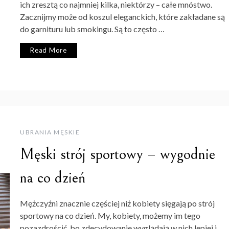
ich zresztą co najmniej kilka, niektórzy – całe mnóstwo.
Zacznijmy może od koszul eleganckich, które zakładane są
do garnituru lub smokingu. Są to często …
Read More
UBRANIA MĘSKIE
Męski strój sportowy – wygodnie
na co dzień
Mężczyźni znacznie częściej niż kobiety sięgają po strój
sportowy na co dzień. My, kobiety, możemy im tego
pozazdrościć, bo zdecydowanie wyglądają w nich lepiej i