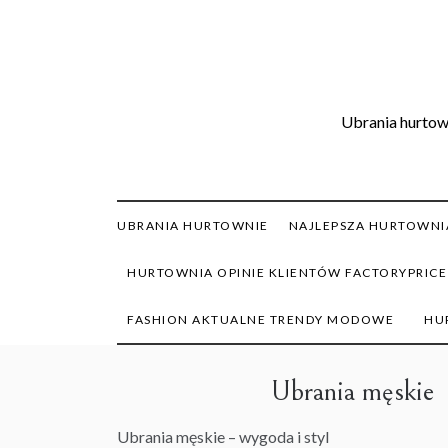
Skip
to
content
Ubrania hurtown
UBRANIA HURTOWNIE
NAJLEPSZA HURTOWNIA
HURTOWNIA OPINIE KLIENTÓW FACTORYPRICE
FASHION AKTUALNE TRENDY MODOWE
HU
Ubrania męskie
Ubrania
męskie – wygoda i styl