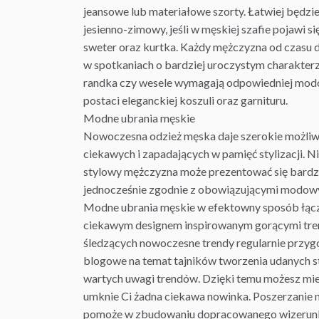
jeansowe lub materiałowe szorty. Łatwiej będzi
jesienno-zimowy, jeśli w męskiej szafie pojawi s
sweter oraz kurtka. Każdy mężczyzna od czasu 
w spotkaniach o bardziej uroczystym charakterz
randka czy wesele wymagają odpowiedniej mod
postaci eleganckiej koszuli oraz garnituru.
Modne ubrania
męskie
Nowoczesna odzież męska daje szerokie możliw
ciekawych i zapadających w pamięć stylizacji. Ni
stylowy mężczyzna może prezentować się bardz
jednocześnie zgodnie z obowiązującymi modow
Modne ubrania męskie w efektowny sposób łąc
ciekawym designem inspirowanym gorącymi tre
śledzących nowoczesne
trendy
regularnie przy
blogowe na temat tajników tworzenia udanych st
wartych uwagi trendów. Dzięki temu możesz mie
umknie Ci żadna ciekawa nowinka. Poszerzanie
pomoże w zbudowaniu dopracowanego wizerunku 