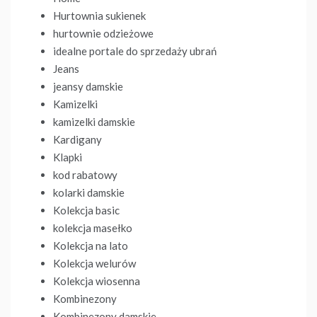
Hurtownia sukienek
hurtownie odzieżowe
idealne portale do sprzedaży ubrań
Jeans
jeansy damskie
Kamizelki
kamizelki damskie
Kardigany
Klapki
kod rabatowy
kolarki damskie
Kolekcja basic
kolekcja masełko
Kolekcja na lato
Kolekcja welurów
Kolekcja wiosenna
Kombinezony
Kombinezony damskie